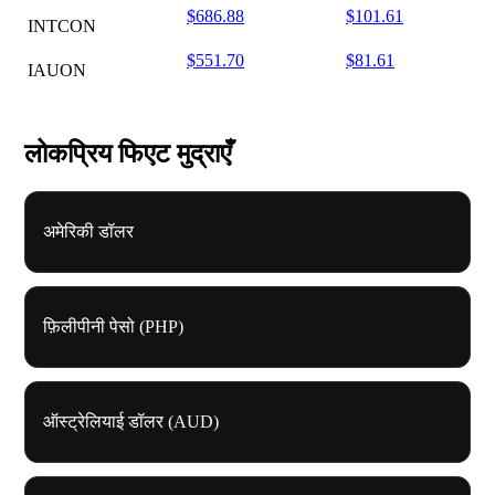
$686.88
$101.61
INTCON
$551.70
$81.61
IAUON
लोकप्रिय फिएट मुद्राएँ
अमेरिकी डॉलर
फ़िलीपीनी पेसो (PHP)
ऑस्ट्रेलियाई डॉलर (AUD)