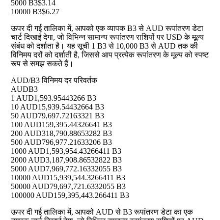
5000 B3
$3.14
10000 B3
$6.27
ऊपर दी गई तालिका में, आपको एक व्यापक B3 से AUD रूपांतरण डेटा
चार्ट दिखाई देगा, जो विभिन्न सामान्य रूपांतरण राशियों पर USD के मूल्य
संबंध को दर्शाता है। यह सूची 1 B3 से 10,000 B3 से AUD तक की
विनिमय दरों को दर्शाती है, जिससे आप प्रत्येक रूपांतरण के मूल्य को स्पष्ट
रूप से समझ सकते हैं।
AUD/B3 विनिमय दर परिवर्तक
AUD
B3
1 AUD
1,593.95443266 B3
10 AUD
15,939.54432664 B3
50 AUD
79,697.72163321 B3
100 AUD
159,395.44326641 B3
200 AUD
318,790.88653282 B3
500 AUD
796,977.21633206 B3
1000 AUD
1,593,954.43266411 B3
2000 AUD
3,187,908.86532822 B3
5000 AUD
7,969,772.16332055 B3
10000 AUD
15,939,544.3266411 B3
50000 AUD
79,697,721.6332055 B3
100000 AUD
159,395,443.266411 B3
ऊपर दी गई तालिका में, आपको AUD से B3 रूपांतरण डेटा का एक