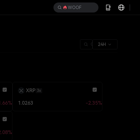
WOOF
24H
XRP
3x
1.66%
1.0263
-2.35%
2.08%