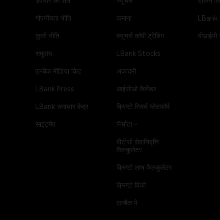
उपयोग की शर्तें
फ्यूचर्स
टोकन लिस
गोपनीयता नीति
कमाना
LBank
कूकी नीति
फ्यूचर्स कॉपी ट्रेडिंग
वीआईपी स
समुदाय
LBank Stocks
एलबैंक मीडिया किट
अकादमी
LBank Press
आईसीओ कैलेंडर
LBank समाचार केंद्र
क्रिप्टो रिसर्च प्लेटफॉर्म
साइटमैप
निर्माता
बीटीसी सेवानिवृत्ति
कैलकुलेटर
क्रिप्टो लाभ कैलकुलेटर
क्रिप्टो विकी
एलबैंक पे