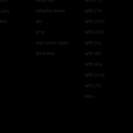
्टिंग
सहायता केंद्र
खरीदें BTC
 Labs
आधिकारिक सत्यापन
खरीदें ETH
ेवाएं
API
खरीदें USDT
फ़ी दर
खरीदें USDC
कानून प्रवर्तन अनुरोध
खरीदें SOL
क्रिप्टो विजेट
खरीदें XRP
खरीदें ADA
खरीदें DOGE
खरीदें LTC
बेचना