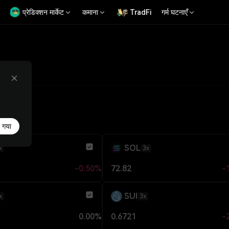
प्रेडिक्शन मार्केट
कमाना
TradFi
गर्म घटनाएँ
ो गया
SOL
x
3x
-0.50%
72.82
-
SUI
x
3x
0.00%
0.6721
-