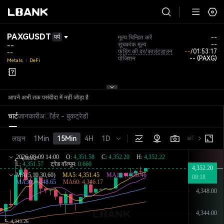
PAXGUSDT
पर्प
मूल्य चिन्हित करें
--
सूचकांक मूल्य
--
--
फंडिंग की दर/काउंटडाउन
--
/
01:53:17
--
पोजिशन
-- (PAXG)
Metals
DeFi
आपने अभी तक पसंदीदा में नहीं जोड़ा है
चार्ट
जानकारी
अॉर्डर - बुक
ट्रेडों
लाइन
1Min
15Min
4H
1D
अंतिम मूल्य