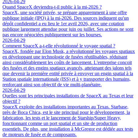
2026-04-29
Quand SpaceX deviendra-t-il public à la mi-2026 ?
SpaceX, une société privée, se prépare apparemment à une offre
publique initiale (IPO) à la mi-2026. Des sources indiquent qu'un
dépôt confidentiel a eu lieu le 1er avril 2026, avec une cotation
publique largement attendue pour juin ou juillet. Ses actions ne sont
pas encore négociées publiquement sur les bourses.
2026-04-29
Comment SpaceX a-t-elle révolutionné le voyage spatial ?
SpaceX, fondée par Elon Musk, a révolutionné les voyages spatiaux
en développant une technologie de fusées réutilisables, réduisant
ainsi considérablement les coûts de lancement. L'entreprise conçoit
des fusées et des engins spatiaux avancés, atteignant des jalons tels
que devenir la première entité privée à envoyer un engin spatial à la
Station spatiale internationale (ISS) et à y transporter des humains,
renforçant ainsi son objectif de vie multi-planétaire.
2026-04-29
Quelles sont les principales installations de SpaceX au Texas et leur
objectif ?
SpaceX exploite des installations importantes au Texas. Starbase,
près de Boca Chica, est le site principal pour le développement, la
fabrication, les tests et le lancement de Starship/Super Heavy,
fonctionnant comme un port spatial et un site de production
essentiels. De plus, une installation à McGregor est dédiée aux tests
de moteurs de fusée et de composants.