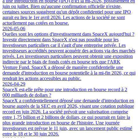
à une introduction en bourse (IPO) d'ici la mi-2026, possiblement en
juin ou juillet. Bien qu'aucune confirmation officielle n'existe,
certaines sources suggèrent qu'un dépôt confidentiel pour une IPO
aurait eu lieu le 1er avril 2026. Les actions de la société ne sont
actuellement pas cotées en bourse.
2026-05-06
Quelles sont les options d'investissement dans SpaceX aujourd'hui ?
Investir directement dans SpaceX n'est pas possible pour les
investisseurs particuliers car il s'agit d'une entreprise privée. Les
investisseurs accrédités peuvent acquérir des actions via des marchés
privés. Les investisseurs particuliers peuvent obtenir une exposition
indirecte par le biais de fonds cotés en bourse tels que l'ARK
Venture Fund. SpaceX a déposé de manière confidentielle une
demande d'introduction en bourse potentielle à la mi-fin 2026, ce qui
rendrait les actions accessibles au public.
2026-04-29
SpaceX est-elle prête pour une introduction en bourse record à 2
000 milliards de dollars ?
SpaceX a confidentiellement déposé une demande d'introduction en
bourse auprès de la SEC en avril 2026, visant une cotation publique
record en juin 2026. La société prévoit une valorisation comprise
entre 1,75 billion et 2 billions de dollars, ce qui pourrait en faire la
plus grande introduction en bourse de l'histoire. Une journée
investisseurs est prévue le 11 juin, avec un lancement public estimé
entre le 18 et le 30 juin 2026.