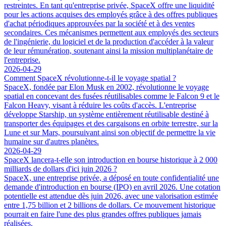
restreintes. En tant qu'entreprise privée, SpaceX offre une liquidité
pour les actions acquises des employés grâce à des offres publiques
d'achat périodiques approuvées par la société et à des ventes
secondaires. Ces mécanismes permettent aux employés des secteurs
de l'ingénierie, du logiciel et de la production d'accéder à la valeur
de leur rémunération, soutenant ainsi la mission multiplanétaire de
l'entreprise.
2026-04-29
Comment SpaceX révolutionne-t-il le voyage spatial ?
SpaceX, fondée par Elon Musk en 2002, révolutionne le voyage
spatial en concevant des fusées réutilisables comme le Falcon 9 et le
Falcon Heavy, visant à réduire les coûts d'accès. L'entreprise
développe Starship, un système entièrement réutilisable destiné à
transporter des équipages et des cargaisons en orbite terrestre, sur la
Lune et sur Mars, poursuivant ainsi son objectif de permettre la vie
humaine sur d'autres planètes.
2026-04-29
SpaceX lancera-t-elle son introduction en bourse historique à 2 000
milliards de dollars d'ici juin 2026 ?
SpaceX, une entreprise privée, a déposé en toute confidentialité une
demande d'introduction en bourse (IPO) en avril 2026. Une cotation
potentielle est attendue dès juin 2026, avec une valorisation estimée
entre 1,75 billion et 2 billions de dollars. Ce mouvement historique
pourrait en faire l'une des plus grandes offres publiques jamais
réalisées.