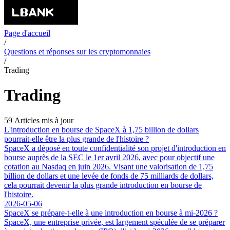
Page d'accueil
/
Questions et réponses sur les cryptomonnaies
/
Trading
Trading
59 Articles mis à jour
L'introduction en bourse de SpaceX à 1,75 billion de dollars
pourrait-elle être la plus grande de l'histoire ?
SpaceX a déposé en toute confidentialité son projet d'introduction en
bourse auprès de la SEC le 1er avril 2026, avec pour objectif une
cotation au Nasdaq en juin 2026. Visant une valorisation de 1,75
billion de dollars et une levée de fonds de 75 milliards de dollars,
cela pourrait devenir la plus grande introduction en bourse de
l'histoire.
2026-05-06
SpaceX se prépare-t-elle à une introduction en bourse à mi-2026 ?
SpaceX, une entreprise privée, est largement spéculée de se préparer