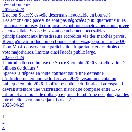
révolutionnaire.
2026-04-29
L'action SpaceX est-elle désormais négociable en bourse ?
Les actions de SpaceX ne sont pas négociées publiquement sur les
principales bourses, l'entreprise restant une société américaine privée
d'aérospatiale. Ses actions sont actuellement accessibles
principalement aux investisseurs accrédités via des marchés privés.
Bien qu'une introduction en bourse soit envisagée pour la mi-2026,
Elon Musk conserve une participation importante et des droits de
vote majoritaires, limitant ainsi l'accès public large.
2026-04-29
L’introduction en bourse de SpaceX en juin 2026 va-t-elle valoir 2
billions de dollars ?
SpaceX a déposé en toute confidentialité une demande
d’introduction en bourse le 1er avril 2026, visant une cotation
publique en juin 2026. L’offre potentielle du fabricant aérospatial
devrait atteindre une valorisation historique comprise entre 1,75
trillion et 2 trillions de dollars, ce qui en ferait l’une des plus grandes
introductions en bourse jamais réalisées.
2026-04-29
1
2
3