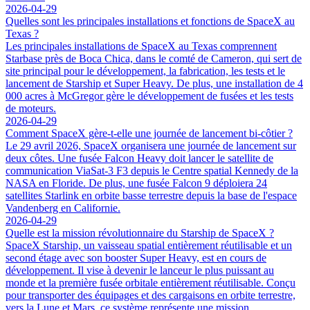
2026-04-29
Quelles sont les principales installations et fonctions de SpaceX au
Texas ?
Les principales installations de SpaceX au Texas comprennent
Starbase près de Boca Chica, dans le comté de Cameron, qui sert de
site principal pour le développement, la fabrication, les tests et le
lancement de Starship et Super Heavy. De plus, une installation de 4
000 acres à McGregor gère le développement de fusées et les tests
de moteurs.
2026-04-29
Comment SpaceX gère-t-elle une journée de lancement bi-côtier ?
Le 29 avril 2026, SpaceX organisera une journée de lancement sur
deux côtes. Une fusée Falcon Heavy doit lancer le satellite de
communication ViaSat-3 F3 depuis le Centre spatial Kennedy de la
NASA en Floride. De plus, une fusée Falcon 9 déploiera 24
satellites Starlink en orbite basse terrestre depuis la base de l'espace
Vandenberg en Californie.
2026-04-29
Quelle est la mission révolutionnaire du Starship de SpaceX ?
SpaceX Starship, un vaisseau spatial entièrement réutilisable et un
second étage avec son booster Super Heavy, est en cours de
développement. Il vise à devenir le lanceur le plus puissant au
monde et la première fusée orbitale entièrement réutilisable. Conçu
pour transporter des équipages et des cargaisons en orbite terrestre,
vers la Lune et Mars, ce système représente une mission