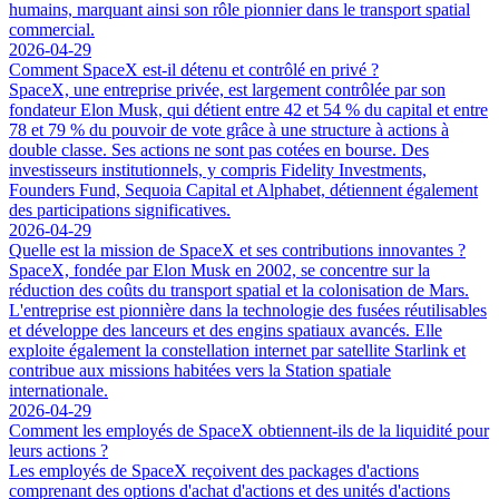
humains, marquant ainsi son rôle pionnier dans le transport spatial
commercial.
2026-04-29
Comment SpaceX est-il détenu et contrôlé en privé ?
SpaceX, une entreprise privée, est largement contrôlée par son
fondateur Elon Musk, qui détient entre 42 et 54 % du capital et entre
78 et 79 % du pouvoir de vote grâce à une structure à actions à
double classe. Ses actions ne sont pas cotées en bourse. Des
investisseurs institutionnels, y compris Fidelity Investments,
Founders Fund, Sequoia Capital et Alphabet, détiennent également
des participations significatives.
2026-04-29
Quelle est la mission de SpaceX et ses contributions innovantes ?
SpaceX, fondée par Elon Musk en 2002, se concentre sur la
réduction des coûts du transport spatial et la colonisation de Mars.
L'entreprise est pionnière dans la technologie des fusées réutilisables
et développe des lanceurs et des engins spatiaux avancés. Elle
exploite également la constellation internet par satellite Starlink et
contribue aux missions habitées vers la Station spatiale
internationale.
2026-04-29
Comment les employés de SpaceX obtiennent-ils de la liquidité pour
leurs actions ?
Les employés de SpaceX reçoivent des packages d'actions
comprenant des options d'achat d'actions et des unités d'actions