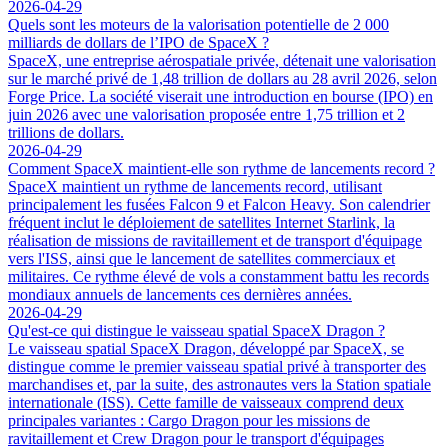
2026-04-29
Quels sont les moteurs de la valorisation potentielle de 2 000
milliards de dollars de l’IPO de SpaceX ?
SpaceX, une entreprise aérospatiale privée, détenait une valorisation
sur le marché privé de 1,48 trillion de dollars au 28 avril 2026, selon
Forge Price. La société viserait une introduction en bourse (IPO) en
juin 2026 avec une valorisation proposée entre 1,75 trillion et 2
trillions de dollars.
2026-04-29
Comment SpaceX maintient-elle son rythme de lancements record ?
SpaceX maintient un rythme de lancements record, utilisant
principalement les fusées Falcon 9 et Falcon Heavy. Son calendrier
fréquent inclut le déploiement de satellites Internet Starlink, la
réalisation de missions de ravitaillement et de transport d'équipage
vers l'ISS, ainsi que le lancement de satellites commerciaux et
militaires. Ce rythme élevé de vols a constamment battu les records
mondiaux annuels de lancements ces dernières années.
2026-04-29
Qu'est-ce qui distingue le vaisseau spatial SpaceX Dragon ?
Le vaisseau spatial SpaceX Dragon, développé par SpaceX, se
distingue comme le premier vaisseau spatial privé à transporter des
marchandises et, par la suite, des astronautes vers la Station spatiale
internationale (ISS). Cette famille de vaisseaux comprend deux
principales variantes : Cargo Dragon pour les missions de
ravitaillement et Crew Dragon pour le transport d'équipages