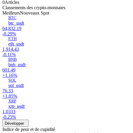
0Articles
Classements des crypto-monnaies
Meilleurs
Nouveaux Spot
BTC
btc_usdt
64,832.19
-0.29%
ETH
eth_usdt
1,914.43
-0.11%
BNB
bnb_usdt
601.49
+1.16%
SOL
sol_usdt
76.33
+1.85%
XRP
xrp_usdt
1.0333
-0.25%
Développer
Indice de peur et de cupidité