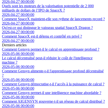
2026-04-27 00:00:00
Quels sont les moteurs de la valorisation potentielle de 2 000
milliards de dollars de l’IPO de SpaceX ?
2026-04-27 00:00:00
Comment SpaceX maintient-elle son rythme de lancements record ?
2026-04-27 00:00:00
Qu'est-ce qui distingue le vaisseau spatial SpaceX Dragon ?
2026-04-27 00:00:00
Comment SpaceX est-il détenu et contrôlé en privé ?
2026-04-27 00:00:00
Derniers articles
Comment Gensyn permet-il le calcul en apprentissage profond ?
2026-05-06 00:00:00
Le calcul décentralisé peut-il réduire le coût de l'intelligence
machine ?
2026-05-06 00:00:00
Comment Gensyn alimente-t-il l'apprentissage profond décentralisé
?
2026-05-06 00:00:00
Comment Gensyn démocratise-t-il l’accès à la puissance de calcul ?
2026-05-06 00:00:00
Comment Gensyn permet-il une intelligence machine abordable ?
2026-05-06 00:00:00
Comment AIGENSYN gouverne-t-il un réseau de calcul distribué ?
2026-05-06 00:00:00