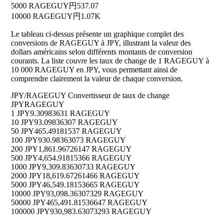
5000 RAGEGUY
円537.07
10000 RAGEGUY
円1.07K
Le tableau ci-dessus présente un graphique complet des
conversions de RAGEGUY à JPY, illustrant la valeur des
dollars américains selon différents montants de conversion
courants. La liste couvre les taux de change de 1 RAGEGUY à
10 000 RAGEGUY en JPY, vous permettant ainsi de
comprendre clairement la valeur de chaque conversion.
JPY/RAGEGUY Convertisseur de taux de change
JPY
RAGEGUY
1 JPY
9.30983631 RAGEGUY
10 JPY
93.09836307 RAGEGUY
50 JPY
465.49181537 RAGEGUY
100 JPY
930.98363073 RAGEGUY
200 JPY
1,861.96726147 RAGEGUY
500 JPY
4,654.91815366 RAGEGUY
1000 JPY
9,309.83630733 RAGEGUY
2000 JPY
18,619.67261466 RAGEGUY
5000 JPY
46,549.18153665 RAGEGUY
10000 JPY
93,098.36307329 RAGEGUY
50000 JPY
465,491.81536647 RAGEGUY
100000 JPY
930,983.63073293 RAGEGUY