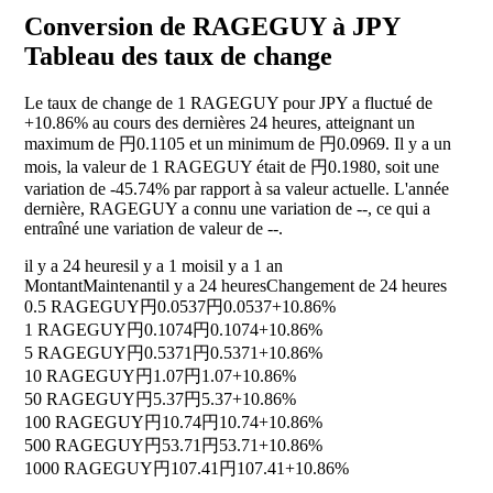
Conversion de RAGEGUY à JPY
Tableau des taux de change
Le taux de change de 1 RAGEGUY pour JPY a fluctué de
+10.86%
au cours des dernières 24 heures, atteignant un
maximum de 円0.1105 et un minimum de 円0.0969. Il y a un
mois, la valeur de 1 RAGEGUY était de 円0.1980, soit une
variation de
-45.74%
par rapport à sa valeur actuelle. L'année
dernière, RAGEGUY a connu une variation de
--
, ce qui a
entraîné une variation de valeur de
--
.
il y a 24 heures
il y a 1 mois
il y a 1 an
Montant
Maintenant
il y a 24 heures
Changement de 24 heures
0.5 RAGEGUY
円0.0537
円0.0537
+10.86%
1 RAGEGUY
円0.1074
円0.1074
+10.86%
5 RAGEGUY
円0.5371
円0.5371
+10.86%
10 RAGEGUY
円1.07
円1.07
+10.86%
50 RAGEGUY
円5.37
円5.37
+10.86%
100 RAGEGUY
円10.74
円10.74
+10.86%
500 RAGEGUY
円53.71
円53.71
+10.86%
1000 RAGEGUY
円107.41
円107.41
+10.86%