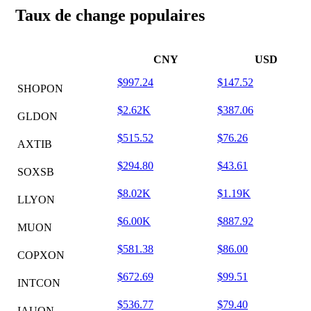
Taux de change populaires
CNY
USD
$997.24
$147.52
SHOPON
$2.62K
$387.06
GLDON
$515.52
$76.26
AXTIB
$294.80
$43.61
SOXSB
$8.02K
$1.19K
LLYON
$6.00K
$887.92
MUON
$581.38
$86.00
COPXON
$672.69
$99.51
INTCON
$536.77
$79.40
IAUON