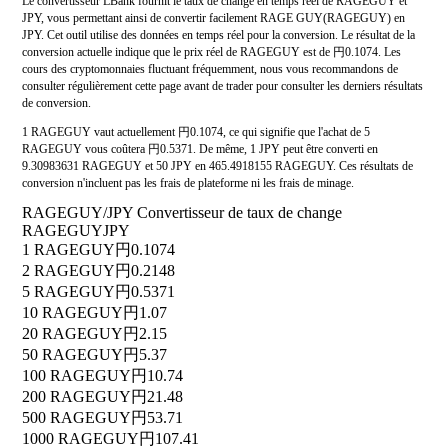
Le convertisseur LBank fournit le taux de change en temps réel de RAGEGUY et
JPY, vous permettant ainsi de convertir facilement RAGE GUY(RAGEGUY) en
JPY. Cet outil utilise des données en temps réel pour la conversion. Le résultat de la
conversion actuelle indique que le prix réel de RAGEGUY est de 円0.1074. Les
cours des cryptomonnaies fluctuant fréquemment, nous vous recommandons de
consulter régulièrement cette page avant de trader pour consulter les derniers résultats
de conversion.
1 RAGEGUY vaut actuellement 円0.1074, ce qui signifie que l'achat de 5
RAGEGUY vous coûtera 円0.5371. De même, 1 JPY peut être converti en
9.30983631 RAGEGUY et 50 JPY en 465.4918155 RAGEGUY. Ces résultats de
conversion n'incluent pas les frais de plateforme ni les frais de minage.
RAGEGUY/JPY Convertisseur de taux de change
RAGEGUY
JPY
1 RAGEGUY
円0.1074
2 RAGEGUY
円0.2148
5 RAGEGUY
円0.5371
10 RAGEGUY
円1.07
20 RAGEGUY
円2.15
50 RAGEGUY
円5.37
100 RAGEGUY
円10.74
200 RAGEGUY
円21.48
500 RAGEGUY
円53.71
1000 RAGEGUY
円107.41