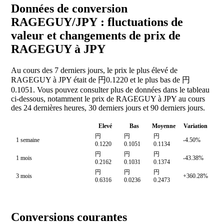
Données de conversion
RAGEGUY/JPY : fluctuations de
valeur et changements de prix de
RAGEGUY à JPY
Au cours des 7 derniers jours, le prix le plus élevé de
RAGEGUY à JPY était de 円0.1220 et le plus bas de 円
0.1051. Vous pouvez consulter plus de données dans le tableau
ci-dessous, notamment le prix de RAGEGUY à JPY au cours
des 24 dernières heures, 30 derniers jours et 90 derniers jours.
Elevé
Bas
Moyenne
Variation
円
円
円
1 semaine
-4.50%
0.1220
0.1051
0.1134
円
円
円
1 mois
-43.38%
0.2162
0.1031
0.1374
円
円
円
3 mois
+360.28%
0.6316
0.0236
0.2473
Conversions courantes