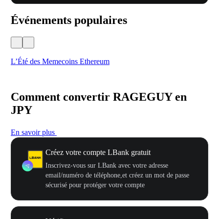
Événements populaires
L’Été des Memecoins Ethereum
Ca
Comment convertir RAGEGUY en
JPY
En savoir plus
Créez votre compte LBank gratuit
Inscrivez-vous sur LBank avec votre adresse
email/numéro de téléphone,et créez un mot de passe
sécurisé pour protéger votre compte