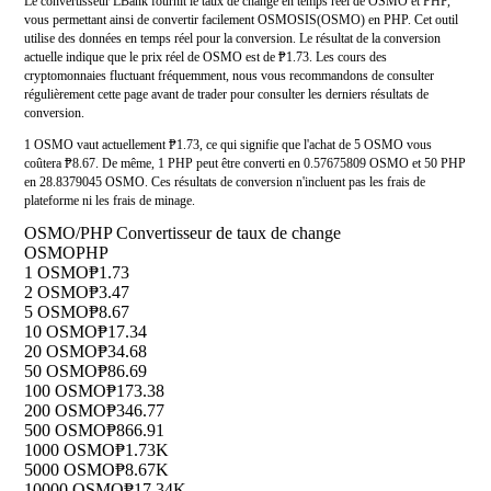
Le convertisseur LBank fournit le taux de change en temps réel de OSMO et PHP,
vous permettant ainsi de convertir facilement OSMOSIS(OSMO) en PHP. Cet outil
utilise des données en temps réel pour la conversion. Le résultat de la conversion
actuelle indique que le prix réel de OSMO est de ₱1.73. Les cours des
cryptomonnaies fluctuant fréquemment, nous vous recommandons de consulter
régulièrement cette page avant de trader pour consulter les derniers résultats de
conversion.
1 OSMO vaut actuellement ₱1.73, ce qui signifie que l'achat de 5 OSMO vous
coûtera ₱8.67. De même, 1 PHP peut être converti en 0.57675809 OSMO et 50 PHP
en 28.8379045 OSMO. Ces résultats de conversion n'incluent pas les frais de
plateforme ni les frais de minage.
OSMO/PHP Convertisseur de taux de change
OSMO
PHP
1 OSMO
₱1.73
2 OSMO
₱3.47
5 OSMO
₱8.67
10 OSMO
₱17.34
20 OSMO
₱34.68
50 OSMO
₱86.69
100 OSMO
₱173.38
200 OSMO
₱346.77
500 OSMO
₱866.91
1000 OSMO
₱1.73K
5000 OSMO
₱8.67K
10000 OSMO
₱17.34K