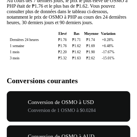
Au cours des 7 derniers jours, le prix le plus élevé de OSMO à
PHP était de ₱1.76 et le plus bas de ₱1.62. Vous pouvez
consulter plus de données dans le tableau ci-dessous,
notamment le prix de OSMO à PHP au cours des 24 dernières
heures, 30 derniers jours et 90 derniers jours.
Elevé
Bas
Moyenne
Variation
Dernières 24 heures
₱1.76
₱1.71
₱1.74
+0.28%
1 semaine
₱1.76
₱1.62
₱1.69
+6.48%
1 mois
₱2.20
₱1.62
₱1.90
-17.67%
3 mois
₱5.32
₱1.63
₱2.62
-15.01%
Conversions courantes
Conversion de OSMO à USD
Conversion de 1 OSMO à $0.0284
Conversion de OSMO à AUD