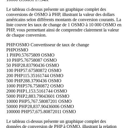
Le tableau ci-dessus présente un graphique complet des
conversions de OSMO à PHP, illustrant la valeur des dollars
américains selon différents montants de conversion courants. La
liste couvre les taux de change de 1 OSMO à 10 000 OSMO en
PHP, vous permettant ainsi de comprendre clairement la valeur
de chaque conversion.
PHP/OSMO Convertisseur de taux de change
PHP
OSMO
1 PHP
0.57675809 OSMO
10 PHP
5.76758087 OSMO
50 PHP
28.83790436 OSMO
100 PHP
57.67580872 OSMO
200 PHP
115.35161744 OSMO
500 PHP
288.3790436 OSMO
1000 PHP
576.7580872 OSMO
2000 PHP
1,153.5161744 OSMO
5000 PHP
2,883.79043601 OSMO
10000 PHP
5,767.58087201 OSMO
50000 PHP
28,837.90436006 OSMO
100000 PHP
57,675.80872011 OSMO
Le tableau ci-dessus présente un graphique complet des
données de conversion de PHP à OSMO, illustrant la relation