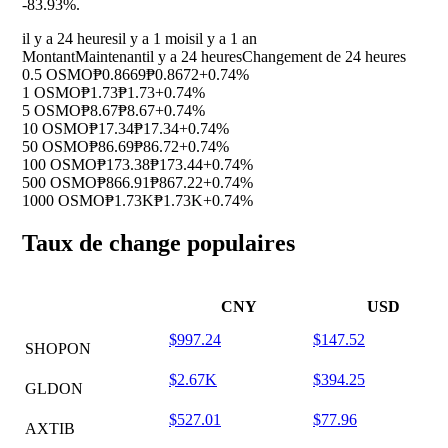
-83.93%
.
il y a 24 heures
il y a 1 mois
il y a 1 an
Montant
Maintenant
il y a 24 heures
Changement de 24 heures
0.5 OSMO
₱0.8669
₱0.8672
+0.74%
1 OSMO
₱1.73
₱1.73
+0.74%
5 OSMO
₱8.67
₱8.67
+0.74%
10 OSMO
₱17.34
₱17.34
+0.74%
50 OSMO
₱86.69
₱86.72
+0.74%
100 OSMO
₱173.38
₱173.44
+0.74%
500 OSMO
₱866.91
₱867.22
+0.74%
1000 OSMO
₱1.73K
₱1.73K
+0.74%
Taux de change populaires
CNY
USD
$997.24
$147.52
SHOPON
$2.67K
$394.25
GLDON
$527.01
$77.96
AXTIB