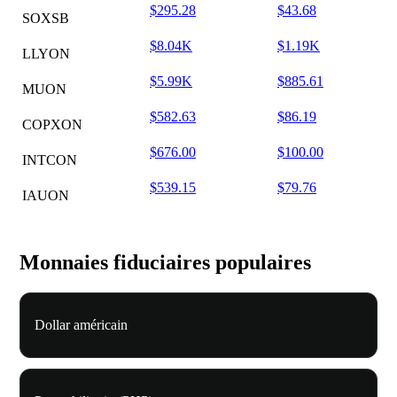
$295.28
$43.68
SOXSB
$8.04K
$1.19K
LLYON
$5.99K
$885.61
MUON
$582.63
$86.19
COPXON
$676.00
$100.00
INTCON
$539.15
$79.76
IAUON
Monnaies fiduciaires populaires
Dollar américain