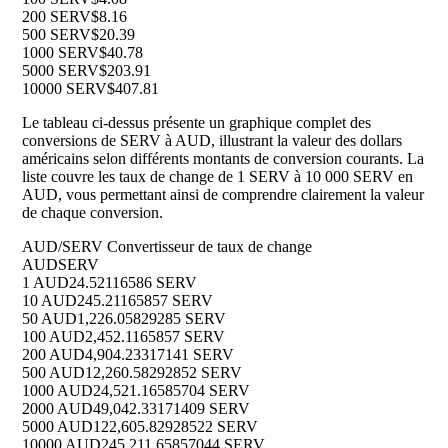
200 SERV
$8.16
500 SERV
$20.39
1000 SERV
$40.78
5000 SERV
$203.91
10000 SERV
$407.81
Le tableau ci-dessus présente un graphique complet des
conversions de SERV à AUD, illustrant la valeur des dollars
américains selon différents montants de conversion courants. La
liste couvre les taux de change de 1 SERV à 10 000 SERV en
AUD, vous permettant ainsi de comprendre clairement la valeur
de chaque conversion.
AUD/SERV Convertisseur de taux de change
AUD
SERV
1 AUD
24.52116586 SERV
10 AUD
245.21165857 SERV
50 AUD
1,226.05829285 SERV
100 AUD
2,452.1165857 SERV
200 AUD
4,904.23317141 SERV
500 AUD
12,260.58292852 SERV
1000 AUD
24,521.16585704 SERV
2000 AUD
49,042.33171409 SERV
5000 AUD
122,605.82928522 SERV
10000 AUD
245,211.65857044 SERV