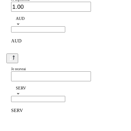
AUD
AUD
Je recevrai
SERV
SERV