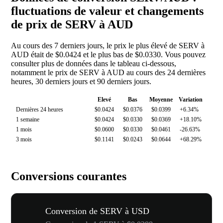
fluctuations de valeur et changements
de prix de SERV à AUD
Au cours des 7 derniers jours, le prix le plus élevé de SERV à
AUD était de $0.0424 et le plus bas de $0.0330. Vous pouvez
consulter plus de données dans le tableau ci-dessous,
notamment le prix de SERV à AUD au cours des 24 dernières
heures, 30 derniers jours et 90 derniers jours.
Elevé
Bas
Moyenne
Variation
Dernières 24 heures
$0.0424
$0.0376
$0.0399
+6.34%
1 semaine
$0.0424
$0.0330
$0.0369
+18.10%
1 mois
$0.0600
$0.0330
$0.0461
-26.63%
3 mois
$0.1141
$0.0243
$0.0644
+68.29%
Conversions courantes
Conversion de SERV à USD