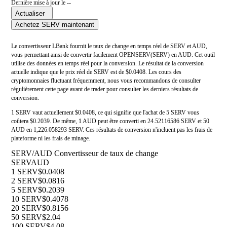
Dernière mise à jour le --
Actualiser
Achetez SERV maintenant
Le convertisseur LBank fournit le taux de change en temps réel de SERV et AUD,
vous permettant ainsi de convertir facilement OPENSERV(SERV) en AUD. Cet outil
utilise des données en temps réel pour la conversion. Le résultat de la conversion
actuelle indique que le prix réel de SERV est de $0.0408. Les cours des
cryptomonnaies fluctuant fréquemment, nous vous recommandons de consulter
régulièrement cette page avant de trader pour consulter les derniers résultats de
conversion.
1 SERV vaut actuellement $0.0408, ce qui signifie que l'achat de 5 SERV vous
coûtera $0.2039. De même, 1 AUD peut être converti en 24.52116586 SERV et 50
AUD en 1,226.058293 SERV. Ces résultats de conversion n'incluent pas les frais de
plateforme ni les frais de minage.
SERV/AUD Convertisseur de taux de change
SERV
AUD
1 SERV
$0.0408
2 SERV
$0.0816
5 SERV
$0.2039
10 SERV
$0.4078
20 SERV
$0.8156
50 SERV
$2.04
100 SERV
$4.08