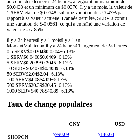
au cours des dernières 24 heures, atteignant un maximum de
$0.0433 et un minimum de $0.0376. Il y a un mois, la valeur de
1 SERV était de $0.0548, soit une variation de
-25.43%
par
rapport à sa valeur actuelle. L'année dernière, SERV a connu
une variation de $-0.0561, ce qui a entraîné une variation de
valeur de
-57.85%
.
il y a 24 heures
il y a 1 mois
il y a 1 an
Montant
Maintenant
il y a 24 heures
Changement de 24 heures
0.5 SERV
$0.0204
$0.0204
+6.13%
1 SERV
$0.0408
$0.0409
+6.13%
5 SERV
$0.2039
$0.2045
+6.13%
10 SERV
$0.4078
$0.4089
+6.13%
50 SERV
$2.04
$2.04
+6.13%
100 SERV
$4.08
$4.09
+6.13%
500 SERV
$20.39
$20.45
+6.13%
1000 SERV
$40.78
$40.89
+6.13%
Taux de change populaires
CNY
USD
$990.09
$146.68
SHOPON