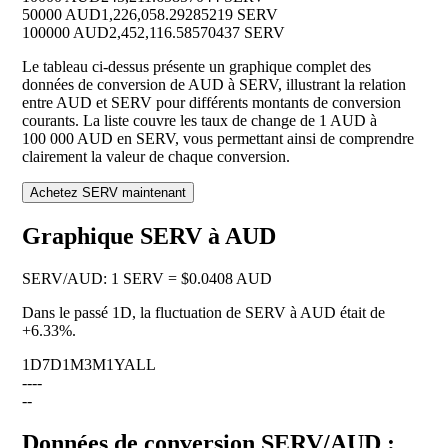
50000 AUD
1,226,058.29285219 SERV
100000 AUD
2,452,116.58570437 SERV
Le tableau ci-dessus présente un graphique complet des
données de conversion de AUD à SERV, illustrant la relation
entre AUD et SERV pour différents montants de conversion
courants. La liste couvre les taux de change de 1 AUD à
100 000 AUD en SERV, vous permettant ainsi de comprendre
clairement la valeur de chaque conversion.
Achetez SERV maintenant
Graphique SERV à AUD
SERV
/
AUD
:
1 SERV = $0.0408 AUD
Dans le passé 1D, la fluctuation de SERV à AUD était de
+6.33%
.
1D
7D
1M
3M
1Y
ALL
--
--
--
Données de conversion SERV/AUD :