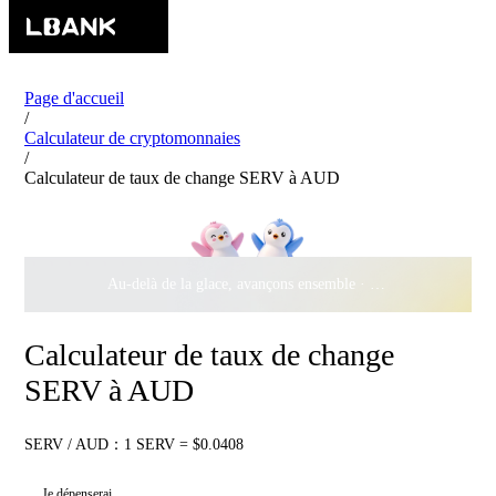
Page d'accueil
/
Calculateur de cryptomonnaies
/
Calculateur de taux de change SERV à AUD
Au-delà de la glace, avançons ensemble ·
500 000 $
de récomp
Calculateur de taux de change
SERV à AUD
SERV / AUD：1 SERV = $0.0408
Je dépenserai