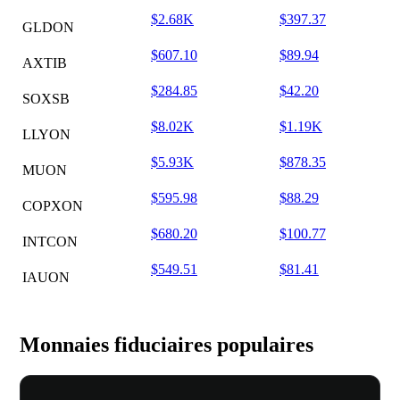
$2.68K
$397.37
GLDON
$607.10
$89.94
AXTIB
$284.85
$42.20
SOXSB
$8.02K
$1.19K
LLYON
$5.93K
$878.35
MUON
$595.98
$88.29
COPXON
$680.20
$100.77
INTCON
$549.51
$81.41
IAUON
Monnaies fiduciaires populaires