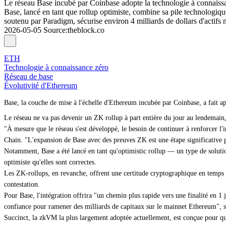
Le réseau Base incubé par Coinbase adopte la technologie à connaissa
Base, lancé en tant que rollup optimiste, combine sa pile technologique
soutenu par Paradigm, sécurise environ 4 milliards de dollars d'actif
2026-05-05
Source
:
theblock.co
ETH
Technologie à connaissance zéro
Réseau de base
Évolutivité d'Ethereum
Base, la couche de mise à l'échelle d'Ethereum incubée par Coinbase, a fait a
Le réseau ne va pas devenir un ZK rollup à part entière du jour au lendemai
"À mesure que le réseau s'est développé, le besoin de continuer à renforcer l'i
Chain. "L'expansion de Base avec des preuves ZK est une étape significative po
Notamment, Base a été lancé en tant qu'optimistic rollup — un type de solution
optimiste qu'elles sont correctes.
Les ZK-rollups, en revanche, offrent une
certitude cryptographique en temps 
contestation.
Pour Base, l'intégration offrira "un chemin plus rapide vers une finalité en 1
confiance pour ramener des milliards de capitaux sur le mainnet Ethereum", s
Succinct, la zkVM la plus largement adoptée actuellement, est conçue pour que 