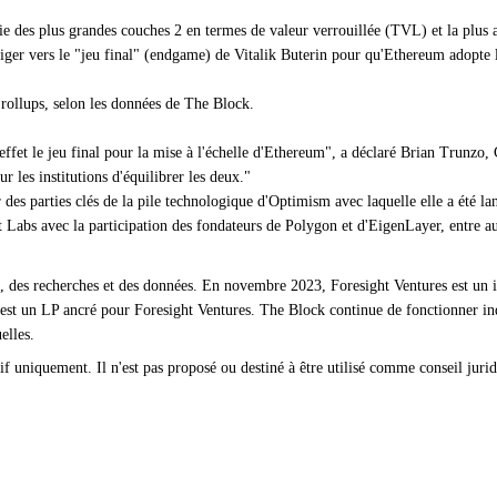
rtie des plus grandes couches 2 en termes de valeur verrouillée (TVL) et la plu
riger vers le "jeu final" (endgame) de Vitalik Buterin pour qu'Ethereum adopte
c rollups, selon les données de The Block.
effet le jeu final pour la mise à l'échelle d'Ethereum", a déclaré Brian Trunzo,
 les institutions d'équilibrer les deux."
des parties clés de la pile technologique d'Optimism avec laquelle elle a été la
 Labs avec la participation des fondateurs de Polygon et d'EigenLayer, entre au
, des recherches et des données. En novembre 2023, Foresight Ventures est un i
et est un LP ancré pour Foresight Ventures. The Block continue de fonctionner i
elles.
if uniquement. Il n'est pas proposé ou destiné à être utilisé comme conseil juridi