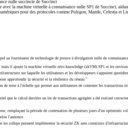
nce nulle succincte de Succinct
 avec la machine virtuelle à connaissance nulle SP1 de Succinct, aidant a
s numériques pour des protocoles comme Polygon, Mantle, Celestia et Li
ppel au fournisseur de technologie de preuve à divulgation nulle de connaissan
n, mais il ajoute la machine virtuelle zéro-knowledge (zkVM) SP1 et les envi
nfrastructure sur laquelle les utilisateurs et les développeurs s'appuient quoti
ur approfondir la sécurité et la résilience du réseau."
 de mise à l'échelle qui permet aux utilisateurs de contester les transactions i
réel
que le calcul derrière un lot de transactions agrégées a été exécuté correct
 jour, remplaçant la période de contestation de plusieurs jours d'un optimistic r
elon l'annonce.
les rollups puissent implémenter la sécurité ZK sans construire d'infrastructure