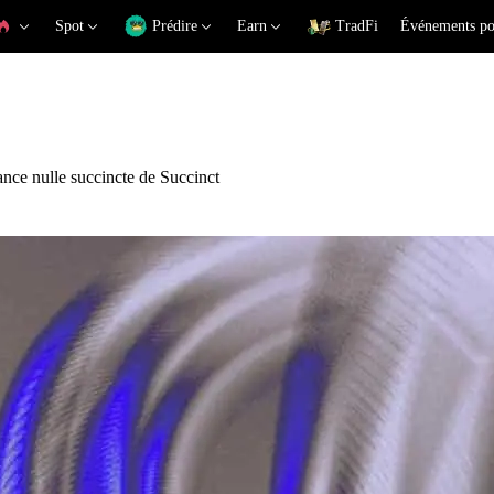
Spot
Prédire
Earn
TradFi
Événements po
nce nulle succincte de Succinct