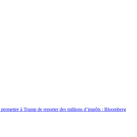
it permettre à Trump de reporter des millions d’impôts : Bloomberg