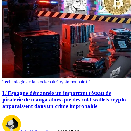
Technologie de la blockchain
Cryptomonnaie
+
1
L'Espagne démantèle un important réseau de
piraterie de manga alors que des cold wallets crypto
apparaissent dans un crime improbable