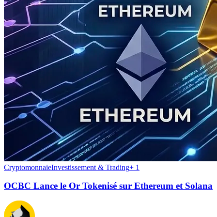
Cryptomonnaie
Investissement & Trading
+
1
OCBC Lance le Or Tokenisé sur Ethereum et Solana