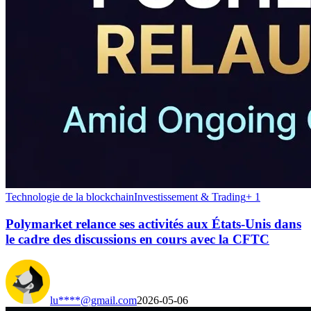
Technologie de la blockchain
Investissement & Trading
+
1
Polymarket relance ses activités aux États-Unis dans
le cadre des discussions en cours avec la CFTC
lu****@gmail.com
2026-05-06