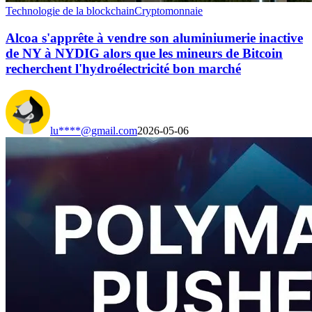
Technologie de la blockchain
Cryptomonnaie
Alcoa s'apprête à vendre son aluminiumerie inactive
de NY à NYDIG alors que les mineurs de Bitcoin
recherchent l'hydroélectricité bon marché
lu****@gmail.com
2026-05-06