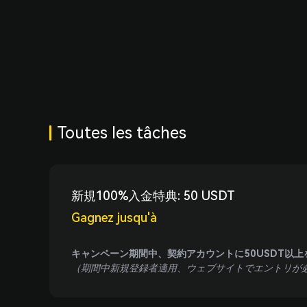
LBank Press
Centre d'actualités LBank
Plan du site
Produits
Acheter des cryptos
Spot
Toutes les tâches
Futures
Gains (Earn)
新規100%入金特典: 50 USDT
Copy trading
Gagnez jusqu'à
Académie
Calendrier OIC
キャンペーン期間中、契約アカウントに50USDT以
（期間中新規登録者適用、ウェブサイトでエントリが
Plateforme de recherche crypto
Créateur