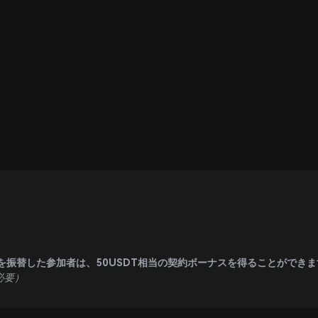
上を振替した参加者は、
50USDT
相当の契約ボーナスを得ることができま
必要）