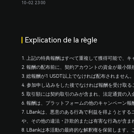
API
10-02 23:00
Grille tarifaire
Demande des autorités judiciaires
Widget crypto
Acheter des cryptos
Explication de la règle
Calculateur de cryptomonnaies
1. 上記の特典報酬はすべて重複して獲得可能で、
Questions et réponses sur les cryptomonnaies
2. 報酬の配布前に、契約アカウントの資金が最小
Acheter BTC
3. 総報酬が1 USDT以上でなければ配布されません
Acheter ETH
4. 参加申し込みをした後でなければ報酬を受け取
Acheter USDT
5. 取引額には契約取引のみが含まれ、法定通貨の
6. 報酬は、プラットフォームの他のキャンペーン
Acheter USDC
7. LBankは、悪意のある行為で利益を得よう
Acheter SOL
や、その他の違法・詐欺的または有害な行為が含ま
Acheter XRP
8. LBankは本活動の最終的な解釈権を保留しま