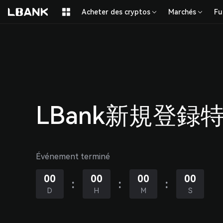
Acheter des cryptos
Marchés
Fu
À propos de nous
À propos de LBank
LBank新規登録
Carrières
Conditions d'utilisation
Événement terminé
Politique de confidentialité
Politique en matière de cookies
00
00
00
00
:
:
:
D
H
M
S
Communauté
Kit média LBank