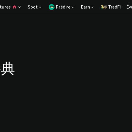
tures
Spot
Prédire
Earn
TradFi
Év
特典