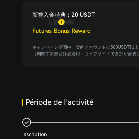
Calculateur de retraite BTC
新規入金特典：20 USDT
Calculateur de profit crypto
Service
Futures Bonus Reward
Parrainage
Affiliation
キャンペーン期間中、契約アカウントに500USDT以上
（期間中新規登録者適用、ウェブサイトで参加が必要
Listing de tokens
LBank Labs
Services VIP
Service client
Télécharger
Période de l’activité
Annonces
Centre d'aide
Vérification officielle
Inscription