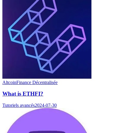
Altcoin
Finance Décentralisée
What is ETHFI?
Tutoriels avancés
2024-07-30