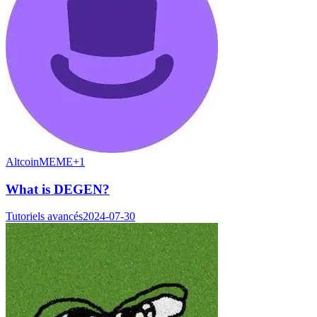
Altcoin
MEME
+
1
What is DEGEN?
Tutoriels avancés
2024-07-30