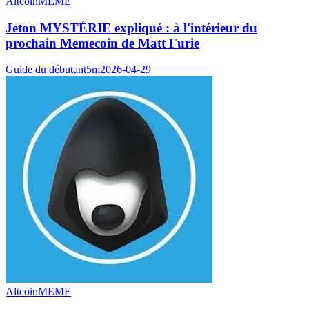
Altcoin
MEME
Jeton MYSTÉRIE expliqué : à l'intérieur du
prochain Memecoin de Matt Furie
Guide du débutant
5m
2026-04-29
Altcoin
MEME