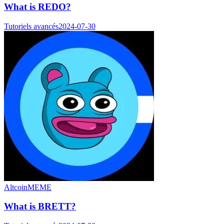
What is REDO?
Tutoriels avancés
2024-07-30
Altcoin
MEME
What is BRETT?