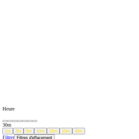
Heure
30
m
1
m
3
m
5
m
10
m
15
m
20
m
30
m
Filtrer
Filtres d'effacement