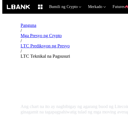
Bumili ng Crypto
Merkado
Futures
Panguna
/
Mga Presyo ng Crypto
/
LTC Prediksyon ng Presyo
/
LTC Teknikal na Pagsusuri
Litecoin LTC Teknikal 
Ang chart na ito ay nagbibigay ng agarang buod ng Litecoi
ginagamit na tagapagpahiwatig tulad ng mga moving average, 