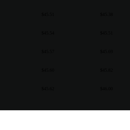
$45.51
$45.38
$45.54
$45.51
$45.57
$45.69
$45.60
$45.82
$45.62
$46.00
lakal para sa iyo