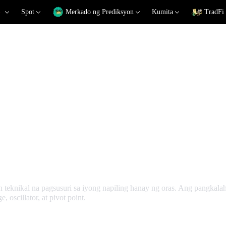
Spot
Merkado ng Prediksyon
Kumita
TradFi
na Pagsusuri
n teknikal na pagsusuri sa iyong napiling hanay ng oras. Ang pangkal
oscillator, at pivot point.