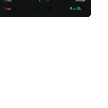
Ibenta
Bumili
Bumili
Ibenta
:
1
Neutral
:
0
Bumili
:
10