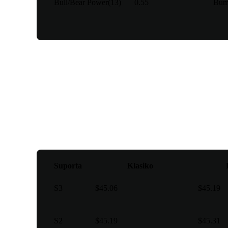
Bull/Bear Power(13)
0.55
Bumi
Mga pivot point
Suporta
Klasiko
S3
$45.06
$45.19
S2
$45.19
$45.31