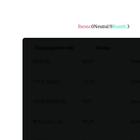
Oscillator
Teknikal na rating
：
Neutral
Ibenta
:
0
Neutral
:
9
Bumili
:
3
Tagapagpahiwatig
Halaga
RSI(14)
60.95
Neut
STOCH(9,6)
71.53
Neut
STOCHRSI(14)
0.97
Bumi
MACD(12,26)
$0.20
Bumi