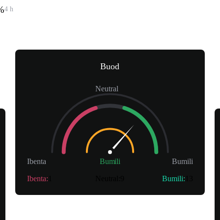
%
4 h
Buod
Neutral
Ibenta
Bumili
Bumili
Ibenta
:
1
Neutral
:
9
Bumili
:
13