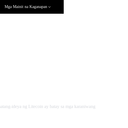
Mga Mainit na Kaganapan
ahatang-ideya ng Litecoin ay batay sa mga karaniwang