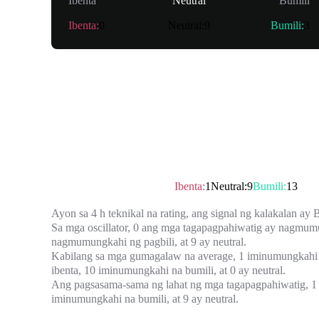
Ibenta
Neutral
Bumili
Ibenta
:
0
Neutral
:
9
Bumili
:
3
Buod
Teknikal na rating
：
Bumili
Ibenta
:
1
Neutral
:
9
Bumili
:
13
Ayon sa 4 h teknikal na rating, ang signal ng kalakalan ay
B
Sa mga oscillator, 0 ang mga tagapagpahiwatig ay nagmum
nagmumungkahi ng pagbili, at 9 ay neutral.
Kabilang sa mga gumagalaw na average, 1 iminumungkahi
ibenta, 10 iminumungkahi na bumili, at 0 ay neutral.
Ang pagsasama-sama ng lahat ng mga tagapagpahiwatig, 1
iminumungkahi na bumili, at 9 ay neutral.