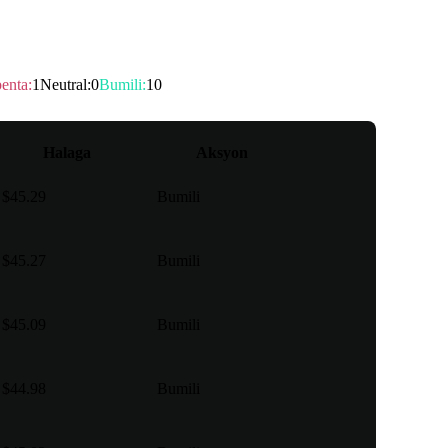
ge
benta
:
1
Neutral
:
0
Bumili
:
10
Halaga
Aksyon
$45.29
Bumili
$45.27
Bumili
$45.09
Bumili
$44.98
Bumili