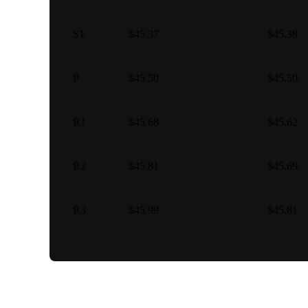
S1
$45.37
$45.38
P
$45.50
$45.50
R1
$45.68
$45.62
R2
$45.81
$45.69
R3
$45.99
$45.81
Iba't ibang uri ng panganga