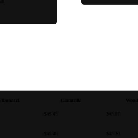
li
Fibonacci
Camarilla
Wood
$45.45
$45.07
$45.48
$45.20