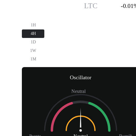
Litecoin
$45.54
LTC
-0.01
1H
4H
1D
1W
1M
Oscillator
Neutral