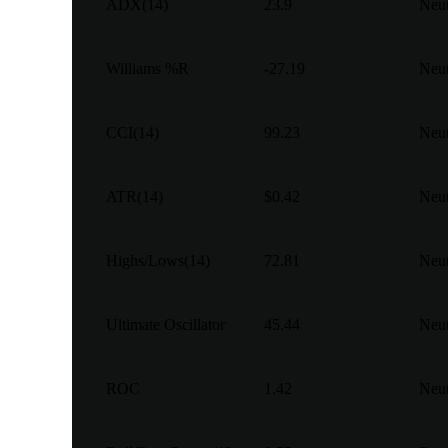
ADX(14)
23.9
Neut
Williams %R
-27.19
Neut
CCI(14)
99.23
Neut
ATR(14)
$0.42
Neut
Highs/Lows(14)
72.81
Neut
Ultimate Oscillator
45.44
Neut
ROC
1.42
Neut