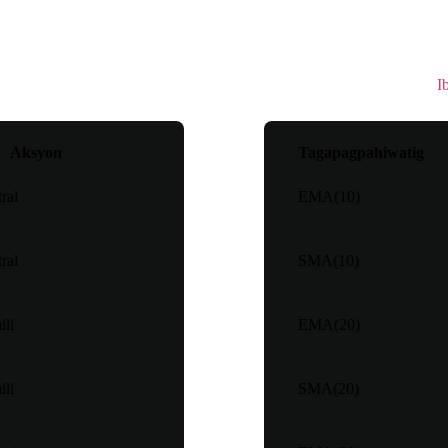
Moving Avera
Teknikal na rating
：
Bumili
I
Aksyon
Tagapagpahiwatig
ral
EMA(10)
ral
SMA(10)
li
EMA(20)
li
SMA(20)