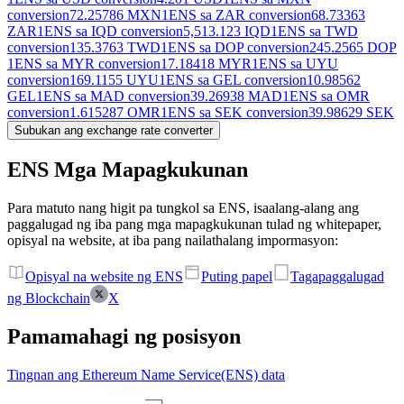
conversion
72.25786 MXN
1ENS sa ZAR conversion
68.73363
ZAR
1ENS sa IQD conversion
5,513.123 IQD
1ENS sa TWD
conversion
135.3763 TWD
1ENS sa DOP conversion
245.2565 DOP
1ENS sa MYR conversion
17.18418 MYR
1ENS sa UYU
conversion
169.1155 UYU
1ENS sa GEL conversion
10.98562
GEL
1ENS sa MAD conversion
39.26938 MAD
1ENS sa OMR
conversion
1.615287 OMR
1ENS sa SEK conversion
39.98629 SEK
Subukan ang exchange rate converter
ENS Mga Mapagkukunan
Para matuto nang higit pa tungkol sa ENS, isaalang-alang ang
paggalugad ng iba pang mga mapagkukunan tulad ng whitepaper,
opisyal na website, at iba pang nailathalang impormasyon:
Opisyal na website ng ENS
Puting papel
Tagapaggalugad
ng Blockchain
X
Pamamahagi ng posisyon
Tingnan ang Ethereum Name Service(ENS) data
24.09%