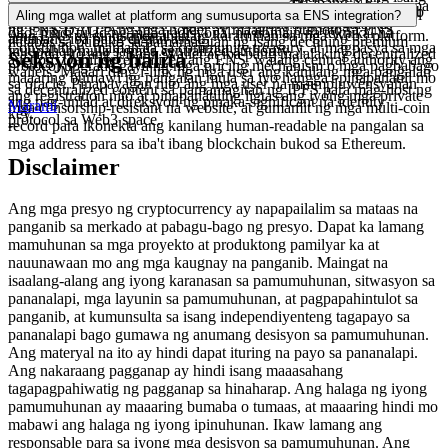
makita sa iyong LBank Wallet, ma-trade sa iba't ibang NFT
nito, papasok ito sa isang 90-day grace period kung saan maaari pa
madaling ma-access para sa lahat ang mga blockchain interaction.
Ang $ENS token ay isang governance token na ginagamit sa loob
user ng pangalan, mayroon silang buong pagmamay-ari at kontrol
Aling mga wallet at platform ang sumusuporta sa ENS integration?
marketplaces, at mailipat sa pagitan ng mga address tulad ng
itong i-renew ng may-ari. Pagkatapos niyon, ang pangalan ay
ng ENS DAO. Ang mga holder ay maaaring bumoto sa ENS
dito, hindi tulad ng mga tradisyonal na domain na teknikal na
Ang ENS ay sinusuportahan ng karamihan sa mga Web3 platform.
anumang iba pang digital asset.
ilalabas sa publiko sa pamamagitan ng isang declining premium
Constitution, mamahala sa community treasury, at magpasya sa mga
inuupahan mula sa mga centralized authority.
Kasama rito ang LBank Wallet at iba pang malalaking decentralized
Seksyon ng balita
auction. Dahil decentralized ang ENS, walang central authority ang
protocol upgrade gaya ng mga pricing mechanism o mga pagbabago
wallets. Maaari ding i-link ng mga user ang kanilang mga pangalan
maaaring bumawi ng pangalan mula sa iyo hangga't pinapanatili mo
sa oracle. Pinapayagan nito ang mga user na maimpluwensyahan
sa decentralized content sa pamamagitan ng IPFS para mag-host ng
ang registration nito at pinapanatiling ligtas ang iyong mga private
ang pag-unlad at direksyon ng pinaka-significant na identity
Marami
mga censorship-resistant na website, at gumamit ng mga multi-coin
key.
protocol sa Web3 space.
--
record para ikonekta ang kanilang human-readable na pangalan sa
mga address para sa iba't ibang blockchain bukod sa Ethereum.
Disclaimer
Ang mga presyo ng cryptocurrency ay napapailalim sa mataas na
panganib sa merkado at pabagu-bago ng presyo. Dapat ka lamang
mamuhunan sa mga proyekto at produktong pamilyar ka at
nauunawaan mo ang mga kaugnay na panganib. Maingat na
isaalang-alang ang iyong karanasan sa pamumuhunan, sitwasyon sa
pananalapi, mga layunin sa pamumuhunan, at pagpapahintulot sa
panganib, at kumunsulta sa isang independiyenteng tagapayo sa
pananalapi bago gumawa ng anumang desisyon sa pamumuhunan.
Ang materyal na ito ay hindi dapat ituring na payo sa pananalapi.
Ang nakaraang pagganap ay hindi isang maaasahang
tagapagpahiwatig ng pagganap sa hinaharap. Ang halaga ng iyong
pamumuhunan ay maaaring bumaba o tumaas, at maaaring hindi mo
mabawi ang halaga ng iyong ipinuhunan. Ikaw lamang ang
responsable para sa iyong mga desisyon sa pamumuhunan. Ang