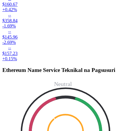
$160.67
+0.42%
--
$358.84
-1.69%
--
$145.96
-2.69%
--
$157.23
+0.15%
Ethereum Name Service Teknikal na Pagsusuri
Neutral