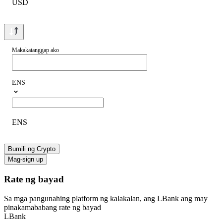
USD
Makakatanggap ako
ENS
ENS
Bumili ng Crypto
Mag-sign up
Rate ng bayad
Sa mga pangunahing platform ng kalakalan, ang LBank ang may
pinakamababang rate ng bayad
LBank