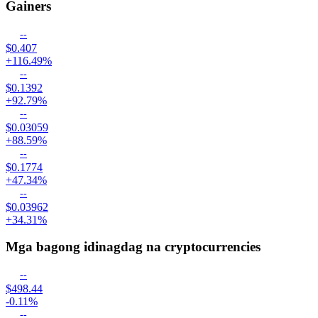
Gainers
--
$0.407
+116.49%
--
$0.1392
+92.79%
--
$0.03059
+88.59%
--
$0.1774
+47.34%
--
$0.03962
+34.31%
Mga bagong idinagdag na cryptocurrencies
--
$498.44
-0.11%
--