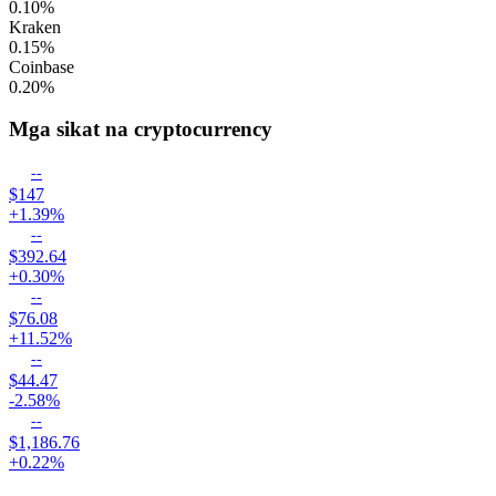
0.10
%
Kraken
0.15
%
Coinbase
0.20
%
Mga sikat na cryptocurrency
--
$147
+1.39%
--
$392.64
+0.30%
--
$76.08
+11.52%
--
$44.47
-2.58%
--
$1,186.76
+0.22%