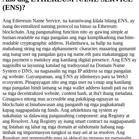
(ENS)?
Ang Ethereum Name Service, na karaniwang kilala bilang ENS, ay
isang decentralized naming protocol na binuo sa Ethereum
blockchain. Ang pangunahing function nito ay gawing simple at
human-readable na mga pangalan ang mga kumplikadong machine-
readable cryptographic address. Halimbawa, sa halip na isang
mahabang string ng mga alphanumeric character, maaaring gumamit
ang isang user ng pangalan gaya ng name.eth para makatanggap ng
mga payment o matukoy ang kanilang digital presence. Ang ENS ay
nagsisilbi sa layuning katulad ng tradisyonal na Domain Name
System o DNS, na nagsasalin ng mga IP address sa mga pangalan
ng website. Gayunpaman, ang ENS ay idinisenyo para sa Web3
ecosystem. Pinapayagan nito ang mga user na i-map ang kanilang
mga pangalan hindi lamang sa mga wallet address kundi pati na rin
sa mga decentralized website, content hash, at iba't ibang metadata.
Ginagawa nitong mas accessible ang pakikipag-ugnayan sa
blockchain at binabawasan ang panganib ng mga pagkakamali
kapag nagpapadala ng funds. Ang arkitektura ng system ay
nakabatay sa dalawang pangunahing component: ang Registry at
ang Resolver. Ang Registry ay isang smart contract na nagpapanatili
ng listahan ng lahat ng mga domain at subdomain habang nag-
iimbak ng impormasyon tungkol sa may-ari at sa resolver. Ang
Resolver ang responsable para sa aktwal na proseso ng pagsasalin