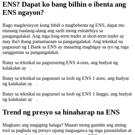
ENS? Dapat ko bang bilhin o ibenta ang
ENS ngayon?
Bago magdesisyon kung bibili o magbebenta ng ENS, dapat mo
munang isaalang-alang ang sarili mong estratehiya sa
pangangalakal. Ang mga long-term trader at short-term trader ay
may iba't ibang pamamaraan sa pangangalakal. Ang teknikal na
pagsusuri ng LBank sa ENS ay maaaring magbigay sa iyo ng mga
sanggunian sa pangangalakal.
Batay sa teknikal na pagsusuring ENS 4-oras, ang hudyat ng
kalakalan ay
--
.
Batay sa teknikal na pagsusuri sa loob ng ENS 1 araw, ang hudyat
ng kalakalan ay
--
.
Batay sa teknikal na pagsusuri sa loob ng ENS 1 linggo, ang hudyat
ng kalakalan ay
--
.
Trend ng presyo sa hinaharap na ENS
Magkano ang magiging halaga? Maaari mong gamitin ang aming
tool sa paghula ng presyo upang magsagawa ng mga panandalian at