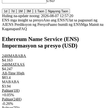
USD
1d
7d
1M
3M
1 Taon
Ngayong Taon
Huling na-update noong: 2026-08-07 12:57:20
ENS mga insight sa presyo
Ano ang ENS?
Ulat sa pagsusuri ng
AI
ENS Prediksyon ng Presyo
Paano bumili ng ENS
Mga Mainit na
Kaganapan
FAQ
Ethereum Name Service (ENS)
Impormasyon sa presyo (USD)
24HMABABA
$4.163
24HMATAAS
$4.247
All-Time High
$83.4
MABABA
$3.94
Palitan(1H)
+0.05%
Palitan(24H)
-0.26%
Palitan(7D)