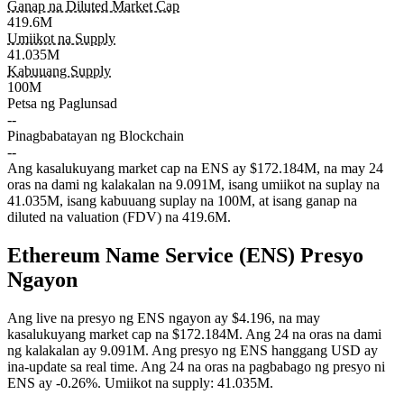
Ganap na Diluted Market Cap
419.6M
Umiikot na Supply
41.035M
Kabuuang Supply
100M
Petsa ng Paglunsad
--
Pinagbabatayan ng Blockchain
--
Ang kasalukuyang market cap na ENS ay $172.184M, na may 24
oras na dami ng kalakalan na 9.091M, isang umiikot na suplay na
41.035M, isang kabuuang suplay na 100M, at isang ganap na
diluted na valuation (FDV) na 419.6M.
Ethereum Name Service (ENS) Presyo
Ngayon
Ang live na presyo ng ENS ngayon ay $4.196, na may
kasalukuyang market cap na $172.184M. Ang 24 na oras na dami
ng kalakalan ay 9.091M. Ang presyo ng ENS hanggang USD ay
ina-update sa real time.
Ang 24 na oras na pagbabago ng presyo ni
ENS ay
-0.26%
.
Umiikot na supply: 41.035M.