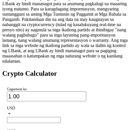
LBank ay hindi mananagot para sa anumang pagkalugi na maaaring
iyong matamo. Para sa karagdagang impormasyon, mangyaring
sumangguni sa aming Mga Tuntunin ng Paggamit at Mga Babala sa
Panganib. Pakitandaan din na ang data na may kaugnayan sa
nabanggit na cryptocurrency (tulad ng kasalukuyang real-time na
presyo nito) ay nagmula sa mga ikatlong partido at ibinibigay "nang
walang pagbabago" para sa mga layuning pang-impormasyon
lamang, nang walang anumang representasyon o warranty. Ang mga
link sa mga website ng ikatlong partido ay wala sa ilalim ng kontrol
ng LBank, at ang LBank ay hindi mananagot para sa pagiging
maaasahan o katumpakan ng mga naturang website o ng kanilang
nilalaman.
Crypto Calculator
Gagastusin ko
USD