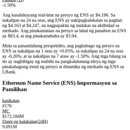
-1.50%
Ang kasalukuyang real-time na presyo ng ENS ay $4.196. Sa
nakalipas na 24 na oras, ang ENS ay nakipagkalakalan sa pagitan
ng $4.163 at $4.247, na nagpapakita ng malakas na aktibidad sa
merkado. Ang pinakamataas na presyo sa lahat ng panahon na ENS
ay $83.4, at ang pinakamababa ay $3.94.
Mula sa panandaliang perspektibo, ang pagbabago ng presyo na
ENS sa nakalipas na 1 oras ay
+0.05%
, sa nakalipas na 24 na oras
ay
-0.26%
, at sa nakalipas na 7 araw ay
-1.50%
. Ang mga bilang na
ito ay nagbibigay ng mabilis na pangkalahatang-ideya ng mga
pinakabagong trend ng presyo at dinamika ng merkado ng ENS sa
LBank.
Ethereum Name Service (ENS) Impormasyon sa
Pamilihan
kasikatan
#176
MC
$172.184M
Dami ng kalakalan(24H)
9.091M