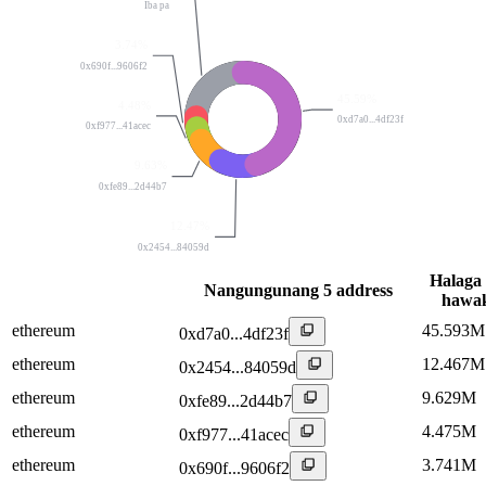
Iba pa
3.74%
0x690f...9606f2
45.59%
4.48%
0xd7a0...4df23f
0xf977...41acec
9.63%
0xfe89...2d44b7
12.47%
0x2454...84059d
Halaga
Nangungunang 5 address
hawa
ethereum
45.593M
0xd7a0...4df23f
ethereum
12.467M
0x2454...84059d
ethereum
9.629M
0xfe89...2d44b7
ethereum
4.475M
0xf977...41acec
ethereum
3.741M
0x690f...9606f2