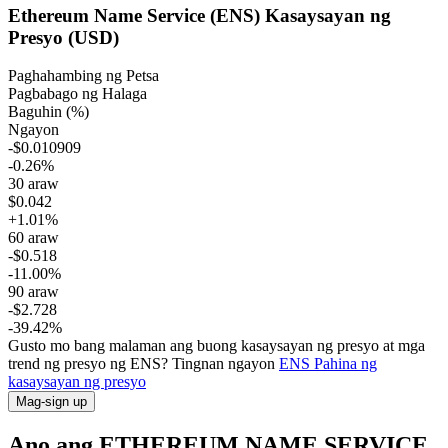
Ethereum Name Service (ENS) Kasaysayan ng
Presyo (USD)
Paghahambing ng Petsa
Pagbabago ng Halaga
Baguhin (%)
Ngayon
-$0.010909
-0.26%
30 araw
$0.042
+1.01%
60 araw
-$0.518
-11.00%
90 araw
-$2.728
-39.42%
Gusto mo bang malaman ang buong kasaysayan ng presyo at mga
trend ng presyo ng ENS? Tingnan ngayon
ENS
Pahina ng
kasaysayan ng presyo
Mag-sign up
Ano ang ETHEREUM NAME SERVICE