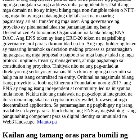
ng mga pangalan sa mga address o iba pang identifier. Dahil ang
mga domain na ito ay inisyu bilang mga non-fungible token o NFT,
ang mga ito ay mga natatanging digital asset na maaaring
pagmamay-ari at i-transfer ng mga user. Ang governance ng
proyekto ay pinamamahalaan sa pamamagitan ng isang
Decentralized Autonomous Organization na kilala bilang ENS
DAO. Ang ENS token ay isang ERC-20 token na nagsisilbing
governance tool para sa komunidad na ito. Ang mga holder ng token
ay maaaring lumahok sa decision-making process sa pamamagitan
ng pagpasa ng mga proposal o pagboto sa mga bagay tulad ng mga
protocol upgrade, treasury management, at mga pagbabago sa
constitution ng proyekto. Tinitiyak nito na ang pag-unlad at
direksyon ng serbisyo ay mananatili sa kamay ng mga user nito sa
halip na sa isang centralized na entity. Orihinal na nagsimula bilang
isang proyekto sa loob ng Ethereum Foundation noong 2017, ang
ENS ay naging isang independent at community-led na inisyatiba
mula noon. Nakita nito ang malawak na pag-adopt at integrated na
ito sa maraming sikat na cryptocurrency wallet, browser, at mga
decentralized application. Sa pamamagitan ng pagbibigay ng isang
readable na layer para sa blockchain, ang ENS ay nagsisilbing isang
pangunahing component para sa digital identity sa umuunlad na
Web3 landscape.
Matuto pa
Kailan ang tamang oras para bumili ng