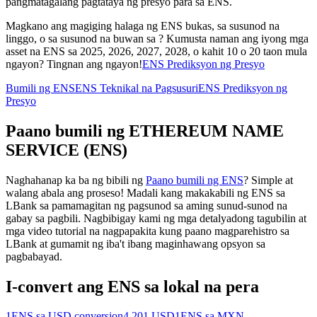
pangmatagalang pagtataya ng presyo para sa ENS.
Magkano ang magiging halaga ng ENS bukas, sa susunod na
linggo, o sa susunod na buwan sa ? Kumusta naman ang iyong mga
asset na ENS sa 2025, 2026, 2027, 2028, o kahit 10 o 20 taon mula
ngayon? Tingnan ang ngayon!
ENS Prediksyon ng Presyo
Bumili ng ENS
ENS Teknikal na Pagsusuri
ENS Prediksyon ng
Presyo
Paano bumili ng ETHEREUM NAME
SERVICE (ENS)
Naghahanap ka ba ng bibili ng
Paano bumili ng ENS
? Simple at
walang abala ang proseso! Madali kang makakabili ng ENS sa
LBank sa pamamagitan ng pagsunod sa aming sunud-sunod na
gabay sa pagbili. Nagbibigay kami ng mga detalyadong tagubilin at
mga video tutorial na nagpapakita kung paano magparehistro sa
LBank at gumamit ng iba't ibang maginhawang opsyon sa
pagbabayad.
I-convert ang ENS sa lokal na pera
1ENS sa USD conversion
4.201 USD
1ENS sa MXN