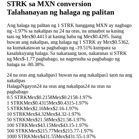
STRK sa MXN conversion
Talahanayan ng halaga ng palitan
Ang halaga ng palitan ng 1 STRK hanggang MXN ay nagbago
ng
-1.97%
sa nakalipas na 24 na oras, na umaabot sa kasing
taas ng Mex$0.4413 at kasing baba ng Mex$0.4295. Isang
buwan ang nakalipas, ang halaga ng 1 STRK ay Mex$0.5362,
na kumakatawan sa pagbabago ng
-19.51%
kumpara sa
kasalukuyang halaga. Sa nakaraang taon, nakaranas si STRK
ng Mex$-1.77 pagbabago, na nagresulta sa pagbabago ng
halaga na
-80.38%
.
24 na oras ang nakalipas
1 buwan na ang nakalipas
1 taon na ang
nakalipas
Halaga
Ngayon
24 na oras ang nakalipas
24 na oras na
pagbabago
0.5 STRK
Mex$0.2158
Mex$0.2158
-1.97%
1 STRK
Mex$0.4315
Mex$0.4315
-1.97%
5 STRK
Mex$2.16
Mex$2.16
-1.97%
10 STRK
Mex$4.32
Mex$4.32
-1.97%
50 STRK
Mex$21.58
Mex$21.58
-1.97%
100 STRK
Mex$43.15
Mex$43.15
-1.97%
500 STRK
Mex$215.77
Mex$215.77
-1.97%
1000 STRK
Mex$431.55
Mex$431.55
-1.97%