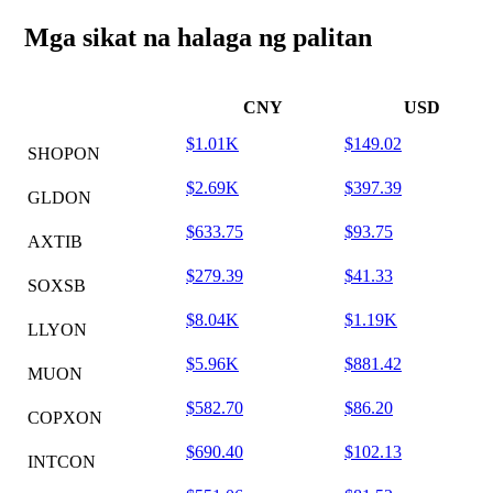
Mga sikat na halaga ng palitan
CNY
USD
$1.01K
$149.02
SHOPON
$2.69K
$397.39
GLDON
$633.75
$93.75
AXTIB
$279.39
$41.33
SOXSB
$8.04K
$1.19K
LLYON
$5.96K
$881.42
MUON
$582.70
$86.20
COPXON
$690.40
$102.13
INTCON