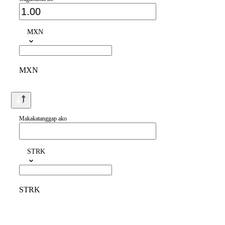
MXN
MXN
Makakatanggap ako
STRK
STRK