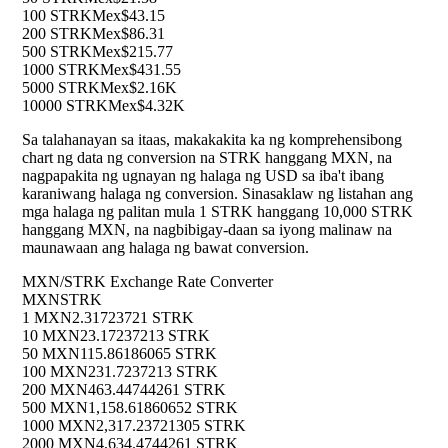
100 STRK
Mex$43.15
200 STRK
Mex$86.31
500 STRK
Mex$215.77
1000 STRK
Mex$431.55
5000 STRK
Mex$2.16K
10000 STRK
Mex$4.32K
Sa talahanayan sa itaas, makakakita ka ng komprehensibong
chart ng data ng conversion na STRK hanggang MXN, na
nagpapakita ng ugnayan ng halaga ng USD sa iba't ibang
karaniwang halaga ng conversion. Sinasaklaw ng listahan ang
mga halaga ng palitan mula 1 STRK hanggang 10,000 STRK
hanggang MXN, na nagbibigay-daan sa iyong malinaw na
maunawaan ang halaga ng bawat conversion.
MXN/STRK Exchange Rate Converter
MXN
STRK
1 MXN
2.31723721 STRK
10 MXN
23.17237213 STRK
50 MXN
115.86186065 STRK
100 MXN
231.7237213 STRK
200 MXN
463.44744261 STRK
500 MXN
1,158.61860652 STRK
1000 MXN
2,317.23721305 STRK
2000 MXN
4,634.4744261 STRK