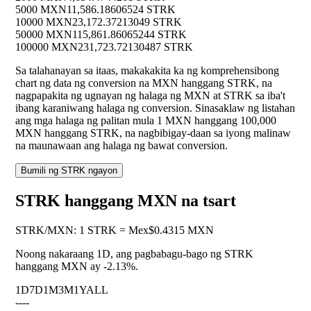
5000 MXN
11,586.18606524 STRK
10000 MXN
23,172.37213049 STRK
50000 MXN
115,861.86065244 STRK
100000 MXN
231,723.72130487 STRK
Sa talahanayan sa itaas, makakakita ka ng komprehensibong
chart ng data ng conversion na MXN hanggang STRK, na
nagpapakita ng ugnayan ng halaga ng MXN at STRK sa iba't
ibang karaniwang halaga ng conversion. Sinasaklaw ng listahan
ang mga halaga ng palitan mula 1 MXN hanggang 100,000
MXN hanggang STRK, na nagbibigay-daan sa iyong malinaw
na maunawaan ang halaga ng bawat conversion.
Bumili ng STRK ngayon
STRK hanggang MXN na tsart
STRK
/
MXN
:
1 STRK = Mex$0.4315 MXN
Noong nakaraang 1D, ang pagbabagu-bago ng STRK
hanggang MXN ay
-2.13%
.
1D
7D
1M
3M
1Y
ALL
--
--