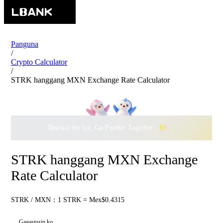
Panguna
/
Crypto Calculator
/
STRK hanggang MXN Exchange Rate Calculator
Beyond the Ice, Go Further Together ·
$500,000
to Waddle w
STRK hanggang MXN Exchange
Rate Calculator
STRK / MXN：1 STRK = Mex$0.4315
Gagastusin ko