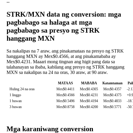
--
STRK/MXN data ng conversion: mga
pagbabago sa halaga at mga
pagbabago sa presyo ng STRK
hanggang MXN
Sa nakalipas na 7 araw, ang pinakamataas na presyo ng STRK
hanggang MXN ay Mex$0.4566, at ang pinakamababa ay
Mex$0.4231. Maaari mong tingnan ang higit pang data sa
talahanayan sa ibaba, kabilang ang presyo ng STRK hanggang
MXN sa nakalipas na 24 na oras, 30 araw, at 90 araw.
MATAAS
MABABA
Katamtaman
Pal
Huling 24 na oras
Mex$0.4411
Mex$0.4305
Mex$0.4357
-2.
1 linggo
Mex$0.4566
Mex$0.4231
Mex$0.4375
+0.
1 buwan
Mex$0.5496
Mex$0.4194
Mex$0.4833
-18
3 buwan
Mex$0.8758
Mex$0.4200
Mex$0.5771
-50
Mga karaniwang conversion