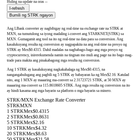
Huling na-update na oras --
I-refresh
Bumili ng STRK ngayon
Ang LBank converter ay nagbibigay ng real-time na exchange rate na STRK at
MXN, na tumutulong sa iyong madaling i-convert ang STARKNET(STRK) sa
MXN. Gumagamit ang tool na ito ng real-time na data para sa conversion. Ang
kasalukuyang resulta ng conversion ay nagpapakita na ang real-time na presyo ng
STRK ay Mex$0.4315. Dahil madalas na nagbabago-bago ang mga presyo ng
cryptocurrency, inirerekumenda namin na tingnan mo muli ang page na ito bago mag-
trade para makita ang pinakabagong mga resulta ng conversion.
Ang 1 STRK ay kasalukuyang nagkakahalaga ng Mex$0.4315, na
nangangahulugang ang pagbili ng 5 STRK ay babayaran ka ng Mex$2.16. Katulad
nito, ang 1 MXN ay maaaring ma-convert sa 2.31723721 STRK, at 50 MXN ay
maaaring ma-convert sa 115.8618605 STRK. Ang mga resulta ng conversion na ito
ay hindi kasama ang mga bayarin sa platform o mga bayarin sa minero.
STRK/MXN Exchange Rate Converter
STRK
MXN
1 STRK
Mex$0.4315
2 STRK
Mex$0.8631
5 STRK
Mex$2.16
10 STRK
Mex$4.32
20 STRK
Mex$8.63
50 STRK
Mex$21.58