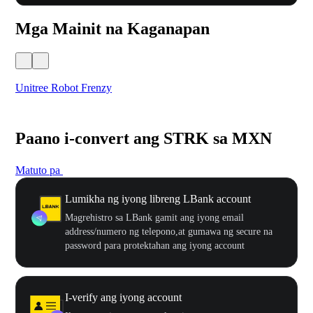
Mga Mainit na Kaganapan
Unitree Robot Frenzy
$50
Paano i-convert ang STRK sa MXN
Matuto pa
Lumikha ng iyong libreng LBank account
Magrehistro sa LBank gamit ang iyong email
address/numero ng telepono,at gumawa ng secure na
password para protektahan ang iyong account
I-verify ang iyong account