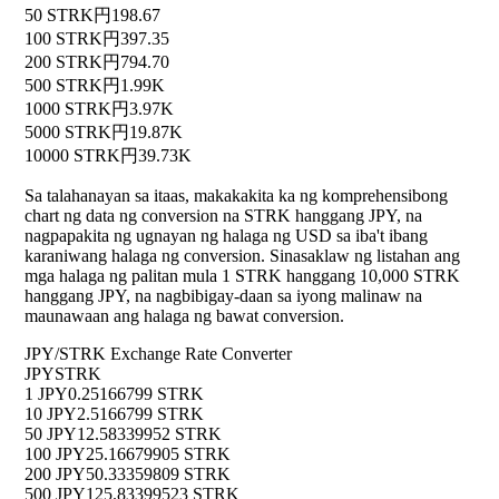
50 STRK
円198.67
100 STRK
円397.35
200 STRK
円794.70
500 STRK
円1.99K
1000 STRK
円3.97K
5000 STRK
円19.87K
10000 STRK
円39.73K
Sa talahanayan sa itaas, makakakita ka ng komprehensibong
chart ng data ng conversion na STRK hanggang JPY, na
nagpapakita ng ugnayan ng halaga ng USD sa iba't ibang
karaniwang halaga ng conversion. Sinasaklaw ng listahan ang
mga halaga ng palitan mula 1 STRK hanggang 10,000 STRK
hanggang JPY, na nagbibigay-daan sa iyong malinaw na
maunawaan ang halaga ng bawat conversion.
JPY/STRK Exchange Rate Converter
JPY
STRK
1 JPY
0.25166799 STRK
10 JPY
2.5166799 STRK
50 JPY
12.58339952 STRK
100 JPY
25.16679905 STRK
200 JPY
50.33359809 STRK
500 JPY
125.83399523 STRK