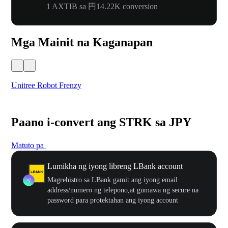
1 AXTIB sa 円14.22K conversion
Mga Mainit na Kaganapan
Unitree Robot Frenzy
$50
Paano i-convert ang STRK sa JPY
Matuto pa
Lumikha ng iyong libreng LBank account
Magrehistro sa LBank gamit ang iyong email
address/numero ng telepono,at gumawa ng secure na
password para protektahan ang iyong account