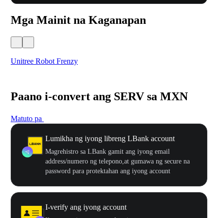
Mga Mainit na Kaganapan
Unitree Robot Frenzy
$50
Paano i-convert ang SERV sa MXN
Matuto pa
Lumikha ng iyong libreng LBank account
Magrehistro sa LBank gamit ang iyong email
address/numero ng telepono,at gumawa ng secure na
password para protektahan ang iyong account
I-verify ang iyong account