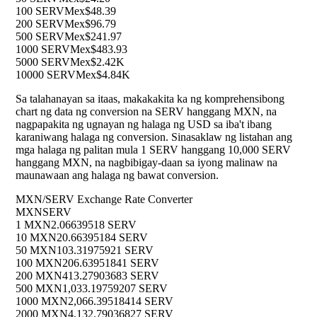
100 SERV
Mex$48.39
200 SERV
Mex$96.79
500 SERV
Mex$241.97
1000 SERV
Mex$483.93
5000 SERV
Mex$2.42K
10000 SERV
Mex$4.84K
Sa talahanayan sa itaas, makakakita ka ng komprehensibong
chart ng data ng conversion na SERV hanggang MXN, na
nagpapakita ng ugnayan ng halaga ng USD sa iba't ibang
karaniwang halaga ng conversion. Sinasaklaw ng listahan ang
mga halaga ng palitan mula 1 SERV hanggang 10,000 SERV
hanggang MXN, na nagbibigay-daan sa iyong malinaw na
maunawaan ang halaga ng bawat conversion.
MXN/SERV Exchange Rate Converter
MXN
SERV
1 MXN
2.06639518 SERV
10 MXN
20.66395184 SERV
50 MXN
103.31975921 SERV
100 MXN
206.63951841 SERV
200 MXN
413.27903683 SERV
500 MXN
1,033.19759207 SERV
1000 MXN
2,066.39518414 SERV
2000 MXN
4,132.79036827 SERV