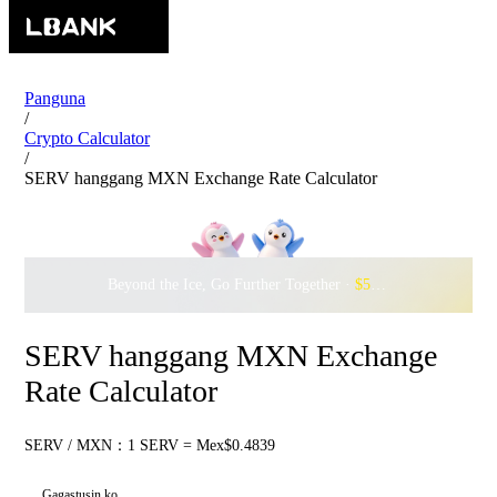
Panguna
/
Crypto Calculator
/
SERV hanggang MXN Exchange Rate Calculator
Beyond the Ice, Go Further Together ·
$500,000
to Waddle w
SERV hanggang MXN Exchange
Rate Calculator
SERV / MXN：1 SERV = Mex$0.4839
Gagastusin ko