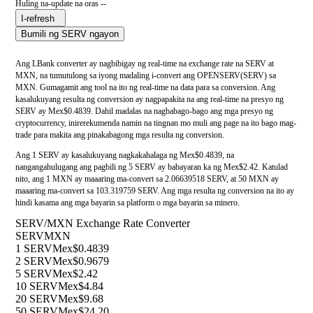
Huling na-update na oras --
I-refresh
Bumili ng SERV ngayon
Ang LBank converter ay nagbibigay ng real-time na exchange rate na SERV at
MXN, na tumutulong sa iyong madaling i-convert ang OPENSERV(SERV) sa
MXN. Gumagamit ang tool na ito ng real-time na data para sa conversion. Ang
kasalukuyang resulta ng conversion ay nagpapakita na ang real-time na presyo ng
SERV ay Mex$0.4839. Dahil madalas na nagbabago-bago ang mga presyo ng
cryptocurrency, inirerekumenda namin na tingnan mo muli ang page na ito bago mag-
trade para makita ang pinakabagong mga resulta ng conversion.
Ang 1 SERV ay kasalukuyang nagkakahalaga ng Mex$0.4839, na
nangangahulugang ang pagbili ng 5 SERV ay babayaran ka ng Mex$2.42. Katulad
nito, ang 1 MXN ay maaaring ma-convert sa 2.06639518 SERV, at 50 MXN ay
maaaring ma-convert sa 103.319759 SERV. Ang mga resulta ng conversion na ito ay
hindi kasama ang mga bayarin sa platform o mga bayarin sa minero.
SERV/MXN Exchange Rate Converter
SERV
MXN
1 SERV
Mex$0.4839
2 SERV
Mex$0.9679
5 SERV
Mex$2.42
10 SERV
Mex$4.84
20 SERV
Mex$9.68
50 SERV
Mex$24.20