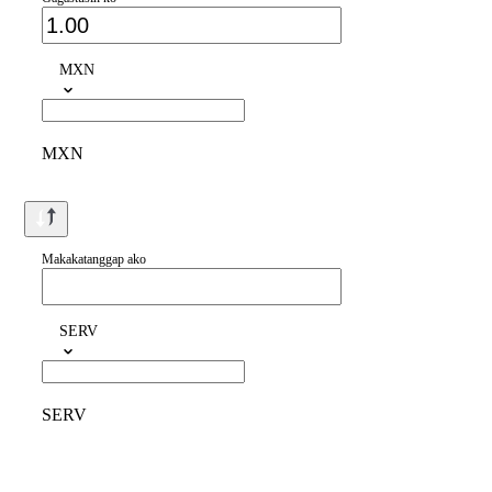
MXN
MXN
Makakatanggap ako
SERV
SERV