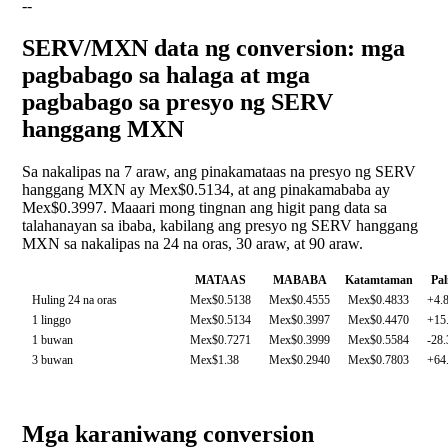
--
SERV/MXN data ng conversion: mga
pagbabago sa halaga at mga
pagbabago sa presyo ng SERV
hanggang MXN
Sa nakalipas na 7 araw, ang pinakamataas na presyo ng SERV
hanggang MXN ay Mex$0.5134, at ang pinakamababa ay
Mex$0.3997. Maaari mong tingnan ang higit pang data sa
talahanayan sa ibaba, kabilang ang presyo ng SERV hanggang
MXN sa nakalipas na 24 na oras, 30 araw, at 90 araw.
MATAAS
MABABA
Katamtaman
Pal
Huling 24 na oras
Mex$0.5138
Mex$0.4555
Mex$0.4833
+4.
1 linggo
Mex$0.5134
Mex$0.3997
Mex$0.4470
+15
1 buwan
Mex$0.7271
Mex$0.3999
Mex$0.5584
-28
3 buwan
Mex$1.38
Mex$0.2940
Mex$0.7803
+64
Mga karaniwang conversion