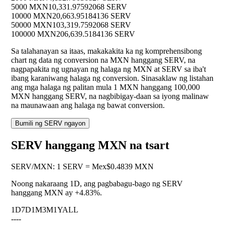
5000 MXN
10,331.97592068 SERV
10000 MXN
20,663.95184136 SERV
50000 MXN
103,319.7592068 SERV
100000 MXN
206,639.5184136 SERV
Sa talahanayan sa itaas, makakakita ka ng komprehensibong
chart ng data ng conversion na MXN hanggang SERV, na
nagpapakita ng ugnayan ng halaga ng MXN at SERV sa iba't
ibang karaniwang halaga ng conversion. Sinasaklaw ng listahan
ang mga halaga ng palitan mula 1 MXN hanggang 100,000
MXN hanggang SERV, na nagbibigay-daan sa iyong malinaw
na maunawaan ang halaga ng bawat conversion.
Bumili ng SERV ngayon
SERV hanggang MXN na tsart
SERV
/
MXN
:
1 SERV = Mex$0.4839 MXN
Noong nakaraang 1D, ang pagbabagu-bago ng SERV
hanggang MXN ay
+4.83%
.
1D
7D
1M
3M
1Y
ALL
--
--