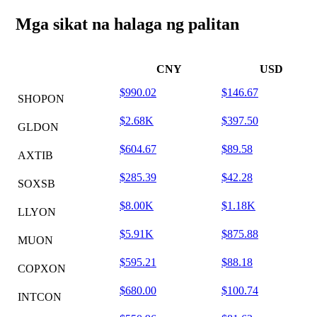
Mga sikat na halaga ng palitan
CNY
USD
$990.02
$146.67
SHOPON
$2.68K
$397.50
GLDON
$604.67
$89.58
AXTIB
$285.39
$42.28
SOXSB
$8.00K
$1.18K
LLYON
$5.91K
$875.88
MUON
$595.21
$88.18
COPXON
$680.00
$100.74
INTCON