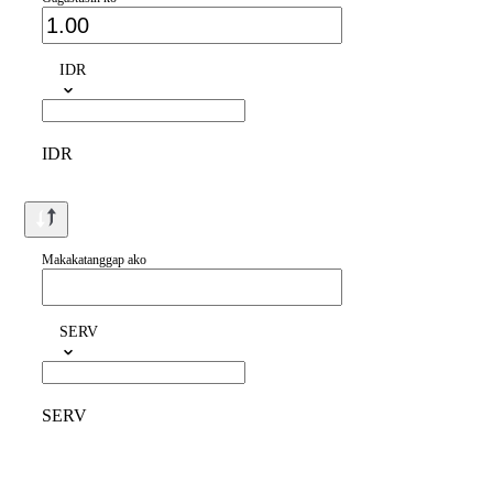
IDR
IDR
Makakatanggap ako
SERV
SERV