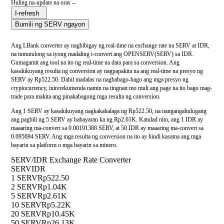
Huling na-update na oras --
I-refresh
Bumili ng SERV ngayon
Ang LBank converter ay nagbibigay ng real-time na exchange rate na SERV at IDR,
na tumutulong sa iyong madaling i-convert ang OPENSERV(SERV) sa IDR.
Gumagamit ang tool na ito ng real-time na data para sa conversion. Ang
kasalukuyang resulta ng conversion ay nagpapakita na ang real-time na presyo ng
SERV ay Rp522.50. Dahil madalas na nagbabago-bago ang mga presyo ng
cryptocurrency, inirerekumenda namin na tingnan mo muli ang page na ito bago mag-
trade para makita ang pinakabagong mga resulta ng conversion.
Ang 1 SERV ay kasalukuyang nagkakahalaga ng Rp522.50, na nangangahulugang
ang pagbili ng 5 SERV ay babayaran ka ng Rp2.61K. Katulad nito, ang 1 IDR ay
maaaring ma-convert sa 0.00191388 SERV, at 50 IDR ay maaaring ma-convert sa
0.095694 SERV. Ang mga resulta ng conversion na ito ay hindi kasama ang mga
bayarin sa platform o mga bayarin sa minero.
SERV/IDR Exchange Rate Converter
SERV
IDR
1 SERV
Rp522.50
2 SERV
Rp1.04K
5 SERV
Rp2.61K
10 SERV
Rp5.22K
20 SERV
Rp10.45K
50 SERV
Rp26.13K