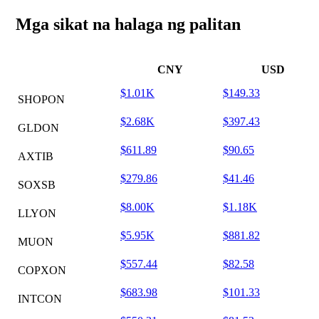
Mga sikat na halaga ng palitan
CNY
USD
$1.01K
$149.33
SHOPON
$2.68K
$397.43
GLDON
$611.89
$90.65
AXTIB
$279.86
$41.46
SOXSB
$8.00K
$1.18K
LLYON
$5.95K
$881.82
MUON
$557.44
$82.58
COPXON
$683.98
$101.33
INTCON