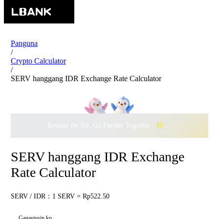
Panguna
/
Crypto Calculator
/
SERV hanggang IDR Exchange Rate Calculator
Beyond the Ice, Go Further Together ·
$500,000
to Waddle w
SERV hanggang IDR Exchange
Rate Calculator
SERV / IDR：1 SERV = Rp522.50
Gagastusin ko