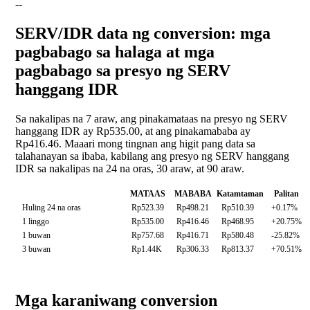
--
SERV/IDR data ng conversion: mga
pagbabago sa halaga at mga
pagbabago sa presyo ng SERV
hanggang IDR
Sa nakalipas na 7 araw, ang pinakamataas na presyo ng SERV
hanggang IDR ay Rp535.00, at ang pinakamababa ay
Rp416.46. Maaari mong tingnan ang higit pang data sa
talahanayan sa ibaba, kabilang ang presyo ng SERV hanggang
IDR sa nakalipas na 24 na oras, 30 araw, at 90 araw.
MATAAS
MABABA
Katamtaman
Palitan
Huling 24 na oras
Rp523.39
Rp498.21
Rp510.39
+0.17%
1 linggo
Rp535.00
Rp416.46
Rp468.95
+20.75%
1 buwan
Rp757.68
Rp416.71
Rp580.48
-25.82%
3 buwan
Rp1.44K
Rp306.33
Rp813.37
+70.51%
Mga karaniwang conversion