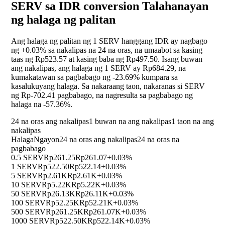
SERV sa IDR conversion Talahanayan
ng halaga ng palitan
Ang halaga ng palitan ng 1 SERV hanggang IDR ay nagbago
ng
+0.03%
sa nakalipas na 24 na oras, na umaabot sa kasing
taas ng Rp523.57 at kasing baba ng Rp497.50. Isang buwan
ang nakalipas, ang halaga ng 1 SERV ay Rp684.29, na
kumakatawan sa pagbabago ng
-23.69%
kumpara sa
kasalukuyang halaga. Sa nakaraang taon, nakaranas si SERV
ng Rp-702.41 pagbabago, na nagresulta sa pagbabago ng
halaga na
-57.36%
.
24 na oras ang nakalipas
1 buwan na ang nakalipas
1 taon na ang
nakalipas
Halaga
Ngayon
24 na oras ang nakalipas
24 na oras na
pagbabago
0.5 SERV
Rp261.25
Rp261.07
+0.03%
1 SERV
Rp522.50
Rp522.14
+0.03%
5 SERV
Rp2.61K
Rp2.61K
+0.03%
10 SERV
Rp5.22K
Rp5.22K
+0.03%
50 SERV
Rp26.13K
Rp26.11K
+0.03%
100 SERV
Rp52.25K
Rp52.21K
+0.03%
500 SERV
Rp261.25K
Rp261.07K
+0.03%
1000 SERV
Rp522.50K
Rp522.14K
+0.03%