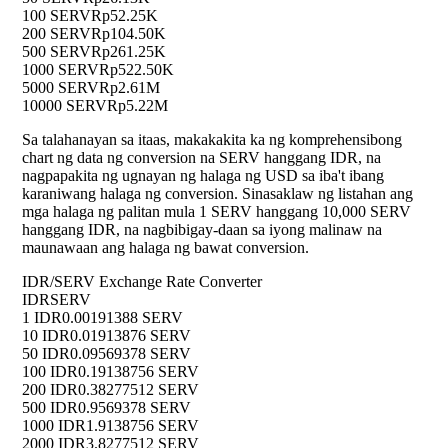
100 SERV
Rp52.25K
200 SERV
Rp104.50K
500 SERV
Rp261.25K
1000 SERV
Rp522.50K
5000 SERV
Rp2.61M
10000 SERV
Rp5.22M
Sa talahanayan sa itaas, makakakita ka ng komprehensibong
chart ng data ng conversion na SERV hanggang IDR, na
nagpapakita ng ugnayan ng halaga ng USD sa iba't ibang
karaniwang halaga ng conversion. Sinasaklaw ng listahan ang
mga halaga ng palitan mula 1 SERV hanggang 10,000 SERV
hanggang IDR, na nagbibigay-daan sa iyong malinaw na
maunawaan ang halaga ng bawat conversion.
IDR/SERV Exchange Rate Converter
IDR
SERV
1 IDR
0.00191388 SERV
10 IDR
0.01913876 SERV
50 IDR
0.09569378 SERV
100 IDR
0.19138756 SERV
200 IDR
0.38277512 SERV
500 IDR
0.9569378 SERV
1000 IDR
1.9138756 SERV
2000 IDR
3.8277512 SERV