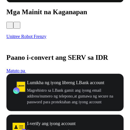
Mga Mainit na Kaganapan
Unitree Robot Frenzy
$50
Paano i-convert ang SERV sa IDR
Matuto pa
Lumikha ng iyong libreng LBank account
Magrehistro sa LBank gamit ang iyong email
address/numero ng telepono,at gumawa ng secure na
password para protektahan ang iyong account
I-verify ang iyong account