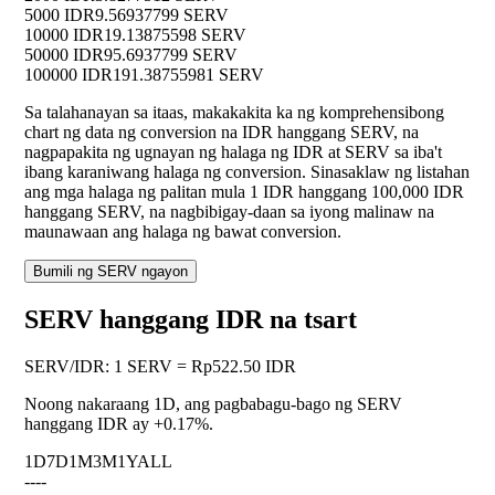
5000 IDR
9.56937799 SERV
10000 IDR
19.13875598 SERV
50000 IDR
95.6937799 SERV
100000 IDR
191.38755981 SERV
Sa talahanayan sa itaas, makakakita ka ng komprehensibong
chart ng data ng conversion na IDR hanggang SERV, na
nagpapakita ng ugnayan ng halaga ng IDR at SERV sa iba't
ibang karaniwang halaga ng conversion. Sinasaklaw ng listahan
ang mga halaga ng palitan mula 1 IDR hanggang 100,000 IDR
hanggang SERV, na nagbibigay-daan sa iyong malinaw na
maunawaan ang halaga ng bawat conversion.
Bumili ng SERV ngayon
SERV hanggang IDR na tsart
SERV
/
IDR
:
1 SERV = Rp522.50 IDR
Noong nakaraang 1D, ang pagbabagu-bago ng SERV
hanggang IDR ay
+0.17%
.
1D
7D
1M
3M
1Y
ALL
--
--