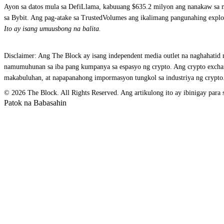
Ayon sa datos mula sa DefiLlama, kabuuang $635.2 milyon ang nanakaw sa m
sa Bybit. Ang pag-atake sa TrustedVolumes ang ikalimang pangunahing expl
Ito ay isang umuusbong na balita.
Disclaimer: Ang The Block ay isang independent media outlet na naghahatid n
namumuhunan sa iba pang kumpanya sa espasyo ng crypto. Ang crypto exchang
makabuluhan, at napapanahong impormasyon tungkol sa industriya ng crypto. 
© 2026 The Block. All Rights Reserved. Ang artikulong ito ay ibinigay para
Patok na Babasahin