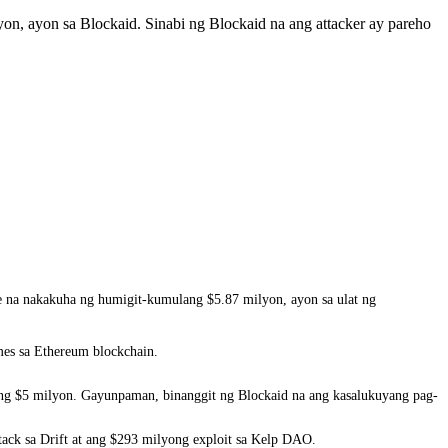
yon, ayon sa Blockaid. Sinabi ng Blockaid na ang attacker ay pareho
ke na nakakuha ng humigit-kumulang $5.87 milyon, ayon sa ulat ng
umes sa Ethereum blockchain.
ang $5 milyon. Gayunpaman, binanggit ng Blockaid na ang kasalukuyang pag-
tack sa Drift at ang $293 milyong exploit sa Kelp DAO.