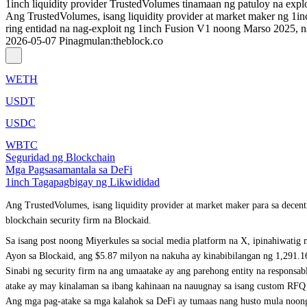
1inch liquidity provider TrustedVolumes tinamaan ng patuloy na expl
Ang TrustedVolumes, isang liquidity provider at market maker ng 1inc
ring entidad na nag-exploit ng 1inch Fusion V1 noong Marso 2025, 
2026-05-07
Pinagmulan
:
theblock.co
WETH
USDT
USDC
WBTC
Seguridad ng Blockchain
Mga Pagsasamantala sa DeFi
1inch Tagapagbigay ng Likwididad
Ang TrustedVolumes, isang liquidity provider at market maker para sa decen
blockchain security firm na Blockaid.
Sa isang post noong Miyerkules sa social media platform na X, ipinahiwatig 
Ayon sa Blockaid, ang $5.87 milyon na nakuha ay kinabibilangan ng 1,2
Sinabi ng security firm na ang umaatake ay ang parehong entity na respons
atake ay may kinalaman sa ibang kahinaan na nauugnay sa isang custom RFQ 
Ang mga pag-atake sa mga kalahok sa DeFi ay tumaas nang husto mula noong 