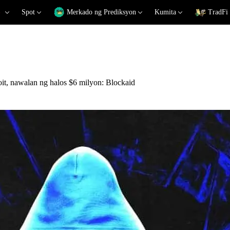
Spot
Merkado ng Prediksyon
Kumita
TradFi
oit, nawalan ng halos $6 milyon: Blockaid