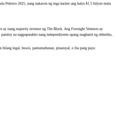
ula Pebrero 2025, nang nakawin ng mga hacker ang halos $1.5 bilyon mula
s ay isang majority investor ng The Block. Ang Foresight Ventures ay
y patuloy na nagpapatakbo nang independiyente upang maghatid ng obhetibo,
in bilang legal, buwis, pamumuhunan, pinansyal, o iba pang payo.