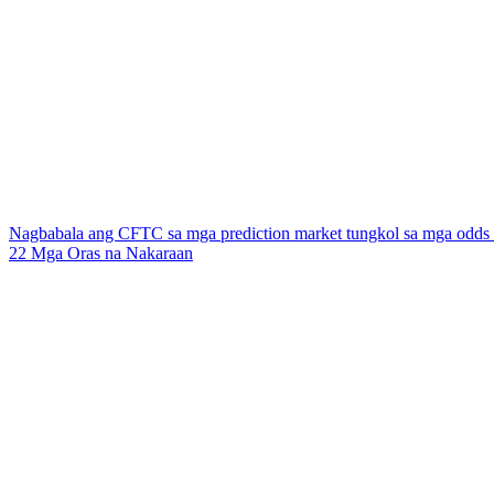
Nagbabala ang CFTC sa mga prediction market tungkol sa mga odds n
22 Mga Oras na Nakaraan