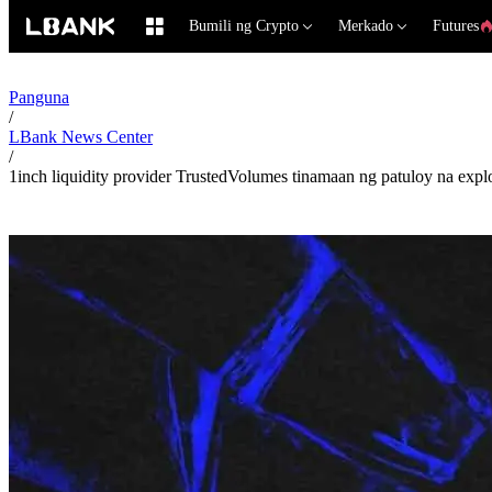
Bumili ng Crypto
Merkado
Futures
Panguna
/
LBank News Center
/
1inch liquidity provider TrustedVolumes tinamaan ng patuloy na expl