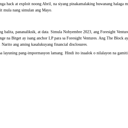
ga hack at exploit noong Abril, na siyang pinakamalaking buwanang halaga m
oit mula nang simulan ang Mayo.
g balita, pananaliksik, at data. Simula Nobyembre 2023, ang Foresight Venture
e na Bitget ay isang anchor LP para sa Foresight Ventures. Ang The Block a
Narito ang aming kasalukuyang financial disclosures.
 sa layuning pang-impormasyon lamang. Hindi ito inaalok o nilalayon na gamit