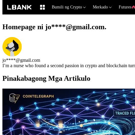
Bumili ng Crypto
Merkado
Futures
Homepage ni jo****@gmail.com.
jo****@gmail.com
I’m a nurse who found a second passion in crypto and blockchain turni
Pinakabagong Mga Artikulo