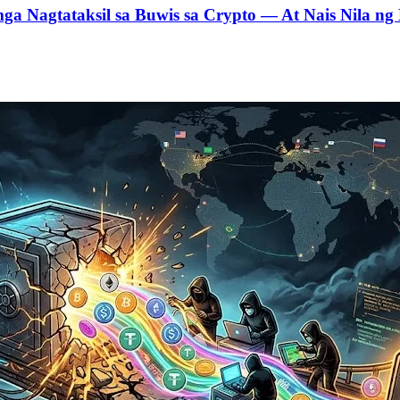
ga Nagtataksil sa Buwis sa Crypto — At Nais Nila n