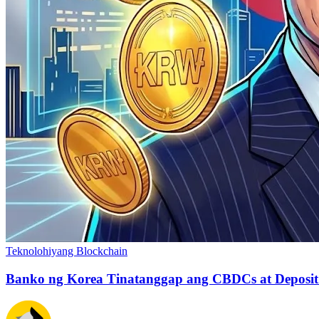
Teknolohiyang Blockchain
Banko ng Korea Tinatanggap ang CBDCs at Deposit 