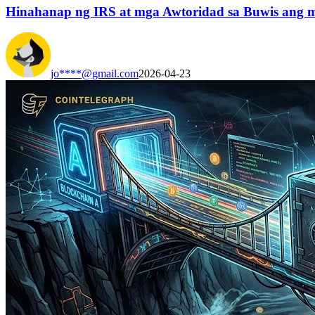
Hinahanap ng IRS at mga Awtoridad sa Buwis ang m
jo****@gmail.com
2026-04-23