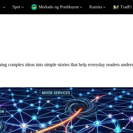
Spot
Merkado ng Prediksyon
Kumita
TradFi
ng complex ideas into simple stories that help everyday readers underst