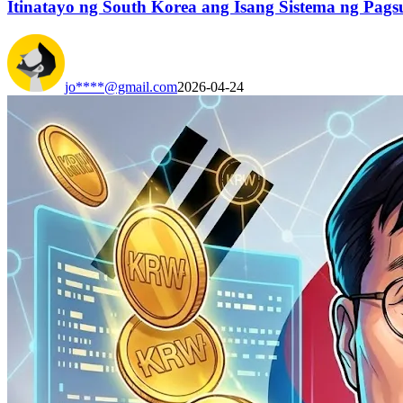
Itinatayo ng South Korea ang Isang Sistema ng Pa
jo****@gmail.com
2026-04-24