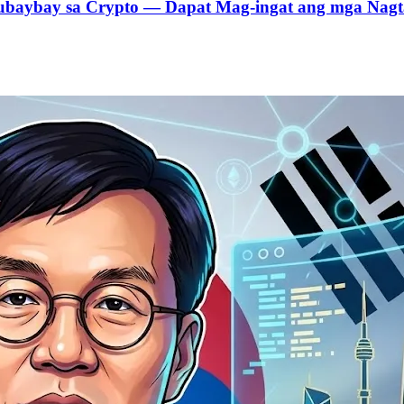
gsubaybay sa Crypto — Dapat Mag-ingat ang mga Nagt