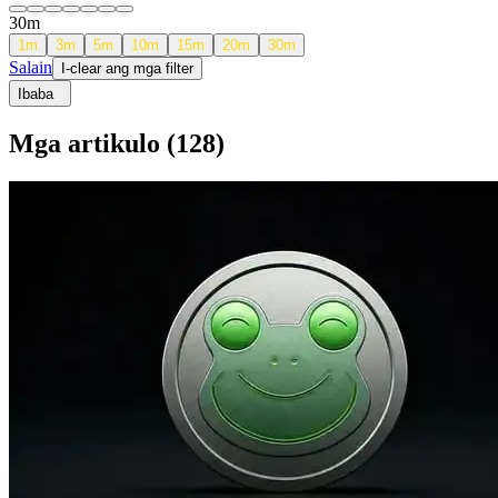
30
m
1
m
3
m
5
m
10
m
15
m
20
m
30
m
Salain
I-clear ang mga filter
Ibaba
Mga artikulo
(
128
)