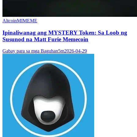
Altcoin
MIMEME
Ipinaliwanag ang MYSTERY Token: Sa Loob ng
Susunod na Matt Furie Memecoin
Gabay para sa mga Baguhan
5m
2026-04-29