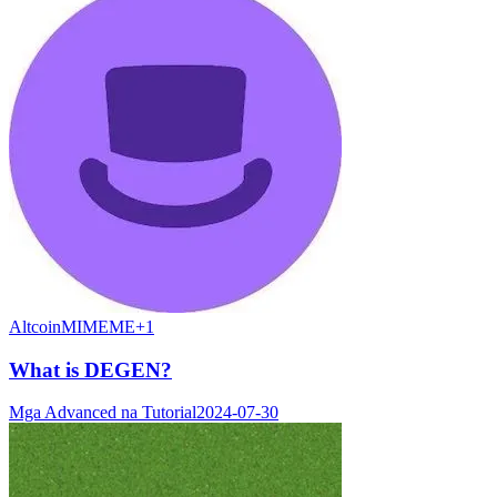
Altcoin
MIMEME
+
1
What is DEGEN?
Mga Advanced na Tutorial
2024-07-30