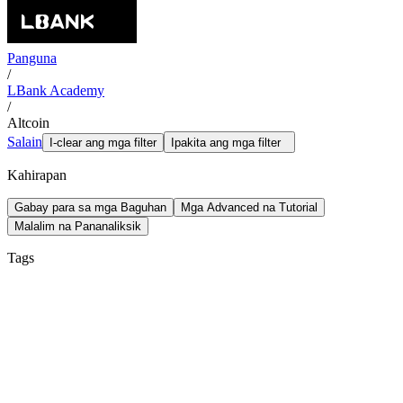
Panguna
/
LBank Academy
/
Altcoin
Salain
I-clear ang mga filter
Ipakita ang mga filter
Kahirapan
Gabay para sa mga Baguhan
Mga Advanced na Tutorial
Malalim na Pananaliksik
Tags