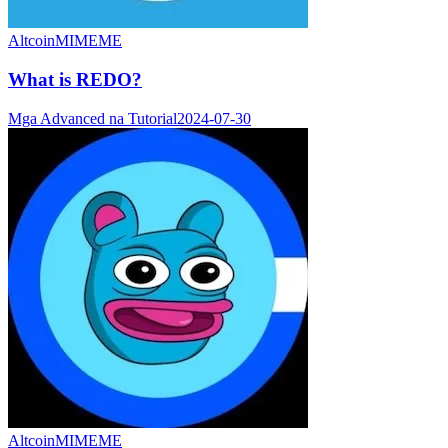
Altcoin
MIMEME
What is REDO?
Mga Advanced na Tutorial
2024-07-30
Altcoin
MIMEME