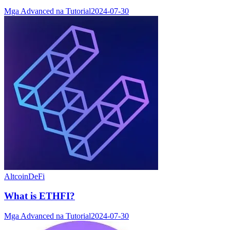
Mga Advanced na Tutorial
2024-07-30
Altcoin
DeFi
What is ETHFI?
Mga Advanced na Tutorial
2024-07-30