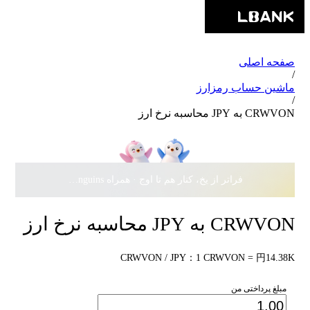
صفحه اصلی
/
ماشین حساب رمزارز
/
CRWVON به JPY محاسبه نرخ ارز
فراتر از یخ، کنار هم تا اوج · همراه Pudgy Penguins، سهمی از
CRWVON به JPY محاسبه نرخ ارز
CRWVON / JPY：1 CRWVON = 円14.38K
مبلغ پرداختی من