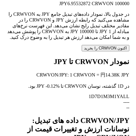
6.95532872 CRWVON
100000 JPY
در جدول بالا، نمودار داده‌های تبدیل جامع JPY به CRWVON را
مشاهده می‌کنید که رابطه ارزش JPY و CRWVON را در
مقادیر مختلف تبدیل رایج نشان می‌دهد. این فهرست نرخ‌های
مبادله از 1 JPY تا 100000 JPY به CRWVON را پوشش می‌دهد
و به شما امکان می‌دهد ارزش هر تبدیل را به وضوح درک کنید.
اکنون CRWVON را بخرید
نمودار CRWVON تا JPY
CRWVON
/
JPY
:
1 CRWVON = 円14.38K JPY
در 1D گذشته، نوسان CRWVON تا JPY
-0.12%
بود.
1D
7D
1M
3M
1Y
ALL
--
--
--
CRWVON/JPY داده های تبدیل:
نوسانات ارزش و تغییرات قیمت از