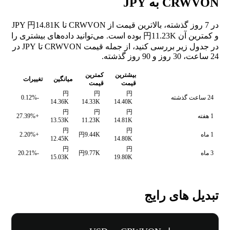
CRWVON به JPY
در 7 روز گذشته، بالاترین قیمت از CRWVON تا JPY 円14.81K
و کمترین آن 円11.23K بوده است. می‌توانید داده‌های بیشتری را
در جدول زیر بررسی کنید، از جمله قیمت CRWVON تا JPY در
24 ساعت، 30 روز و 90 روز گذشته.
بیشترین
کمترین
میانگین
تغییرات
قیمت
قیمت
円
円
円
24 ساعت گذشته
-0.12%
14.36K
14.33K
14.40K
円
円
円
1 هفته
+27.39%
13.53K
11.23K
14.81K
円
円
1 ماه
円9.44K
+2.20%
12.45K
14.80K
円
円
3 ماه
円9.77K
-20.21%
15.03K
19.80K
تبدیل های رایج