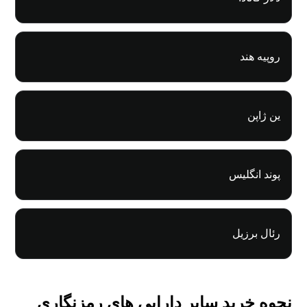
روپیه هند
ین ژاپن
پوند انگلیس
رئال برزیل
نحوه خرید سایر دارایی های رمزنگاری