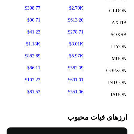
$398.77
$2.70K
GLDON
$90.71
$613.20
AXTIB
$41.23
$278.71
SOXSB
$1.18K
$8.01K
LLYON
$882.69
$5.97K
MUON
$86.11
$582.09
COPXON
$102.22
$691.01
INTCON
$81.52
$551.06
IAUON
ارزهای فیات محبوب