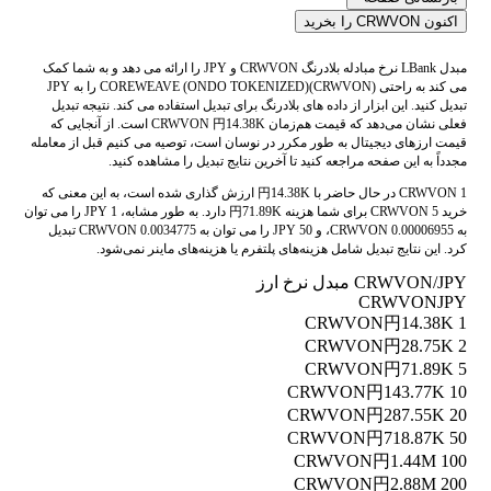
اکنون CRWVON را بخرید
مبدل LBank نرخ مبادله بلادرنگ CRWVON و JPY را ارائه می دهد و به شما کمک
می کند به راحتی COREWEAVE (ONDO TOKENIZED)(CRWVON) را به JPY
تبدیل کنید. این ابزار از داده های بلادرنگ برای تبدیل استفاده می کند. نتیجه تبدیل
فعلی نشان می‌دهد که قیمت هم‌زمان CRWVON 円14.38K است. از آنجایی که
قیمت ارزهای دیجیتال به طور مکرر در نوسان است، توصیه می کنیم قبل از معامله
مجدداً به این صفحه مراجعه کنید تا آخرین نتایج تبدیل را مشاهده کنید.
1 CRWVON در حال حاضر با 円14.38K ارزش گذاری شده است، به این معنی که
خرید 5 CRWVON برای شما هزینه 円71.89K دارد. به طور مشابه، 1 JPY را می توان
به 0.00006955 CRWVON، و 50 JPY را می توان به 0.0034775 CRWVON تبدیل
کرد. این نتایج تبدیل شامل هزینه‌های پلتفرم یا هزینه‌های ماینر نمی‌شود.
CRWVON/JPY مبدل نرخ ارز
CRWVON
JPY
円14.38K
1 CRWVON
円28.75K
2 CRWVON
円71.89K
5 CRWVON
円143.77K
10 CRWVON
円287.55K
20 CRWVON
円718.87K
50 CRWVON
円1.44M
100 CRWVON
円2.88M
200 CRWVON