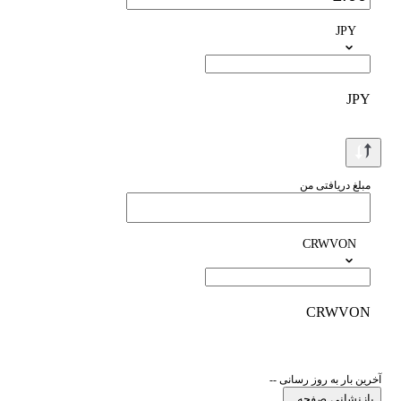
JPY
JPY
مبلغ دریافتی من
CRWVON
CRWVON
آخرین بار به روز رسانی --
بازنشانی صفحه