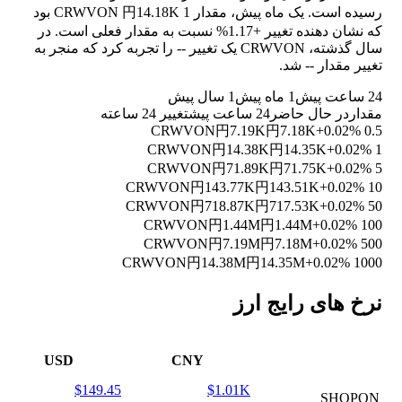
رسیده است. یک ماه پیش، مقدار 1 CRWVON 円14.18K بود
که نشان دهنده تغییر
+1.17%
نسبت به مقدار فعلی است. در
سال گذشته، CRWVON یک تغییر
--
را تجربه کرد که منجر به
تغییر مقدار
--
شد.
24 ساعت پیش
1 ماه پیش
1 سال پیش
مقدار
در حال حاضر
24 ساعت پیش
تغییر 24 ساعته
円7.19K
円7.18K
+0.02%
0.5 CRWVON
円14.38K
円14.35K
+0.02%
1 CRWVON
円71.89K
円71.75K
+0.02%
5 CRWVON
円143.77K
円143.51K
+0.02%
10 CRWVON
円718.87K
円717.53K
+0.02%
50 CRWVON
円1.44M
円1.44M
+0.02%
100 CRWVON
円7.19M
円7.18M
+0.02%
500 CRWVON
円14.38M
円14.35M
+0.02%
1000 CRWVON
نرخ های رایج ارز
USD
CNY
$149.45
$1.01K
SHOPON