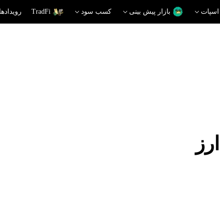
اسپات
بازار پیش بینی
کسب سود
TradFi
رویدادها