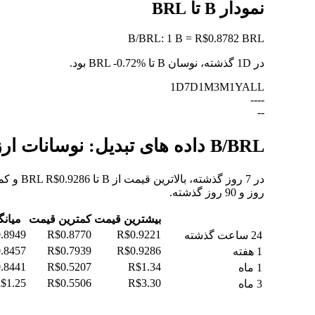
نمودار B تا BRL
B
/
BRL
:
1 B = R$0.8782 BRL
در 1D گذشته، نوسان B تا BRL
-0.72%
بود.
1D
7D
1M
3M
1Y
ALL
--
--
--
B/BRL داده های تبدیل: نوسانات ارزش و تغییرات قیمت از B به BRL
روز و 90 روز گذشته.
بیشترین قیمت
کمترین قیمت
میانگ
.8949
R$0.8770
R$0.9221
24 ساعت گذشته
.8457
R$0.7939
R$0.9286
1 هفته
.8441
R$0.5207
R$1.34
1 ماه
$1.25
R$0.5506
R$3.30
3 ماه