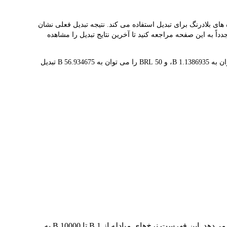
 شما کمک می کند به راحتی BUILDON(B) را به BRL تبدیل کنید. این ابزار از داده های بلادرنگ برای تبدیل استفاده می کند. نتیجه تبدیل فعلی نشان
 معامله مجدداً به این صفحه مراجعه کنید تا آخرین نتایج تبدیل را مشاهده
1 B در حال حاضر با R$0.8782 ارزش گذاری شده است، به این معنی که خرید 5 B برای شما هزینه R$4.39 دارد. به طور مشابه، 1 BRL را می توان به 1.1386935 B، و 50 BRL را می توان به 56.934675 B تبدیل
در جدول بالا، نمودار داده‌های تبدیل جامع B به BRL را مشاهده می‌کنید که رابطه ارزش دلار را در مقادیر مختلف تبدیل رایج نشان می‌دهد. این فهرست نرخ‌های مبادله از 1 B تا 10000 B به