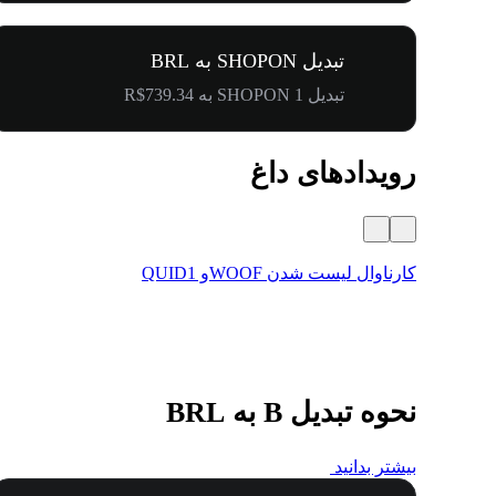
تبدیل SHOPON به BRL
تبدیل 1 SHOPON به R$739.34
رویدادهای داغ
کارناوال لیست شدن WOOFو QUID1
نحوه تبدیل B به BRL
بیشتر بدانید