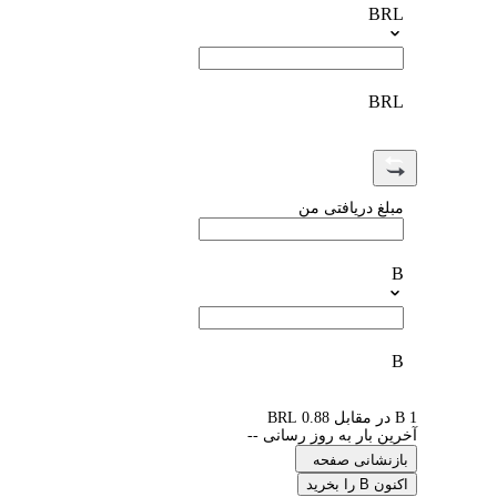
BRL
BRL
مبلغ دریافتی من
B
B
1 B در مقابل 0.88 BRL
آخرین بار به روز رسانی --
بازنشانی صفحه
اکنون B را بخرید