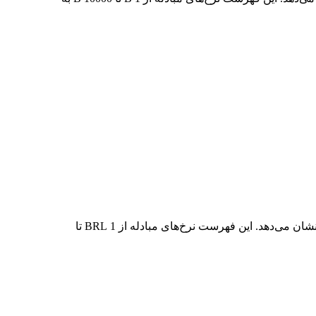
در جدول بالا، نمودار داده‌های تبدیل جامع BRL به B را مشاهده می‌کنید که رابطه ارزش BRL و B را در مقادیر مختلف تبدیل رایج نشان می‌دهد. این فهرست نرخ‌های مبادله از 1 BRL تا