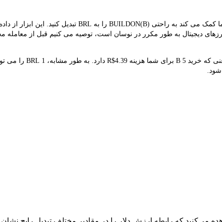
مبدل LBank نرخ مبادله بلادرنگ B و BRL را ارائه می دهد و به
B  است. از آنجایی که قیمت ارزهای دیجیتال به طور مکرر در نوسان است، توصیه می کنیم قبل از
‌شود.