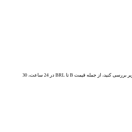
در 7 روز گذشته، بالاترین قیمت از B تا BRL R$0.9286 و کمترین آن R$0.7939 بوده است. می‌توانید داده‌های بیشتری را در جدول زیر بررسی کنید، از جمله قیمت B تا BRL در 24 ساعت، 30