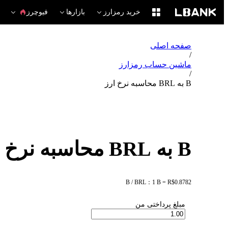
خرید رمزارز
بازارها
فیوچرز
صفحه اصلی
/
ماشین حساب رمزارز
/
B به BRL محاسبه نرخ ارز
B به BRL محاسبه نرخ ارز
B / BRL：1 B = R$0.8782
مبلغ پرداختی من