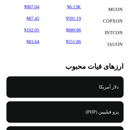
$907.04
$6.13K
MUON
$87.45
$591.19
COPXON
$102.05
$689.86
INTCON
$81.64
$551.86
IAUON
ارزهای فیات محبوب
دلار آمریکا
پزو فیلیپین (PHP)