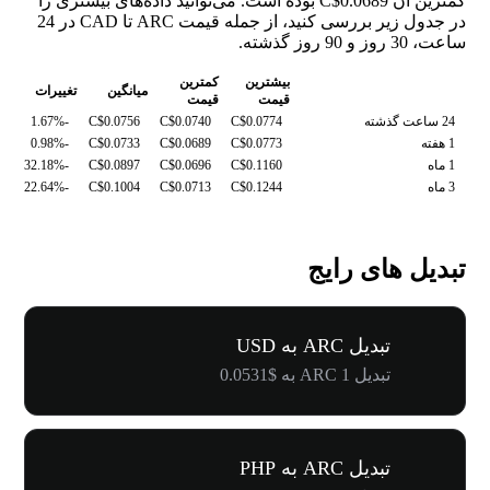
کمترین آن C$0.0689 بوده است. می‌توانید داده‌های بیشتری را
در جدول زیر بررسی کنید، از جمله قیمت ARC تا CAD در 24
ساعت، 30 روز و 90 روز گذشته.
بیشترین
کمترین
میانگین
تغییرات
قیمت
قیمت
24 ساعت گذشته
C$0.0774
C$0.0740
C$0.0756
-1.67%
1 هفته
C$0.0773
C$0.0689
C$0.0733
-0.98%
1 ماه
C$0.1160
C$0.0696
C$0.0897
-32.18%
3 ماه
C$0.1244
C$0.0713
C$0.1004
-22.64%
تبدیل های رایج
تبدیل ARC به USD
تبدیل 1 ARC به $0.0531
تبدیل ARC به PHP