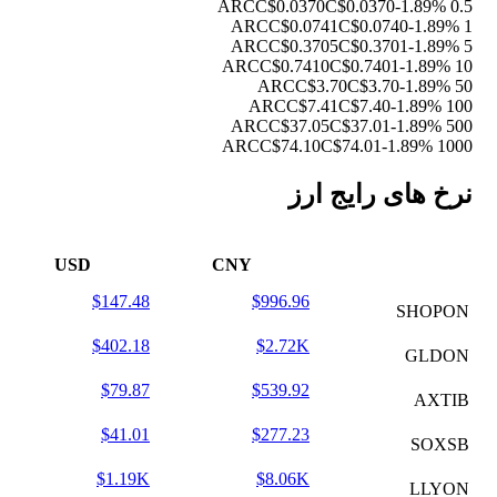
C$0.0370
C$0.0370
-1.89%
0.5 ARC
C$0.0741
C$0.0740
-1.89%
1 ARC
C$0.3705
C$0.3701
-1.89%
5 ARC
C$0.7410
C$0.7401
-1.89%
10 ARC
C$3.70
C$3.70
-1.89%
50 ARC
C$7.41
C$7.40
-1.89%
100 ARC
C$37.05
C$37.01
-1.89%
500 ARC
C$74.10
C$74.01
-1.89%
1000 ARC
نرخ های رایج ارز
USD
CNY
$147.48
$996.96
SHOPON
$402.18
$2.72K
GLDON
$79.87
$539.92
AXTIB
$41.01
$277.23
SOXSB
$1.19K
$8.06K
LLYON