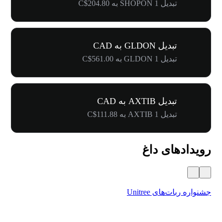
تبدیل 1 SHOPON به C$204.80
تبدیل GLDON به CAD
تبدیل 1 GLDON به C$561.00
تبدیل AXTIB به CAD
تبدیل 1 AXTIB به C$111.88
رویدادهای داغ
جشنواره ربات‌های Unitree
۵۰۰٬۰۰۰ دلار جایز