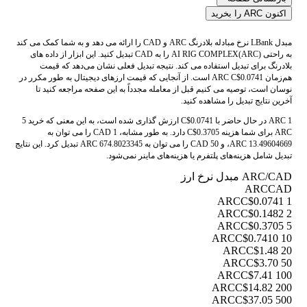
اکنون ARC را بخرید
مبدل LBank نرخ مبادله بلادرنگ ARC و CAD را ارائه می دهد و به شما کمک می کند
به راحتی AI RIG COMPLEX(ARC) را به CAD تبدیل کنید. این ابزار از داده های
بلادرنگ برای تبدیل استفاده می کند. نتیجه تبدیل فعلی نشان می‌دهد که قیمت
هم‌زمان ARC C$0.0741 است. از آنجایی که قیمت ارزهای دیجیتال به طور مکرر در
نوسان است، توصیه می کنیم قبل از معامله مجدداً به این صفحه مراجعه کنید تا
آخرین نتایج تبدیل را مشاهده کنید.
1 ARC در حال حاضر با C$0.0741 ارزش گذاری شده است، به این معنی که خرید 5
ARC برای شما هزینه C$0.3705 دارد. به طور مشابه، 1 CAD را می توان به
13.49604669 ARC، و 50 CAD را می توان به 674.8023345 ARC تبدیل کرد. این نتایج
تبدیل شامل هزینه‌های پلتفرم یا هزینه‌های ماینر نمی‌شود.
ARC/CAD مبدل نرخ ارز
ARC
CAD
C$0.0741
1 ARC
C$0.1482
2 ARC
C$0.3705
5 ARC
C$0.7410
10 ARC
C$1.48
20 ARC
C$3.70
50 ARC
C$7.41
100 ARC
C$14.82
200 ARC
C$37.05
500 ARC