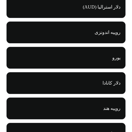
دلار استرالیا (AUD)
روپیه اندونزی
یورو
دلار کانادا
روپیه هند