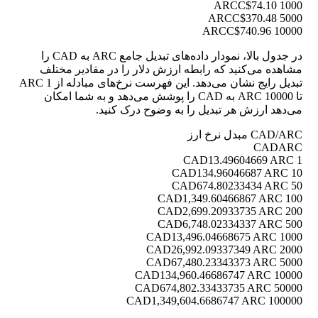
C$74.10
1000 ARC
C$370.48
5000 ARC
C$740.96
10000 ARC
در جدول بالا، نمودار داده‌های تبدیل جامع ARC به CAD را
مشاهده می‌کنید که رابطه ارزش دلار را در مقادیر مختلف
تبدیل رایج نشان می‌دهد. این فهرست نرخ‌های مبادله از 1 ARC
تا 10000 ARC به CAD را پوشش می‌دهد و به شما امکان
می‌دهد ارزش هر تبدیل را به وضوح درک کنید.
CAD/ARC مبدل نرخ ارز
CAD
ARC
13.49604669 ARC
1 CAD
134.96046687 ARC
10 CAD
674.80233434 ARC
50 CAD
1,349.60466867 ARC
100 CAD
2,699.20933735 ARC
200 CAD
6,748.02334337 ARC
500 CAD
13,496.04668675 ARC
1000 CAD
26,992.09337349 ARC
2000 CAD
67,480.23343373 ARC
5000 CAD
134,960.46686747 ARC
10000 CAD
674,802.33433735 ARC
50000 CAD
1,349,604.6686747 ARC
100000 CAD