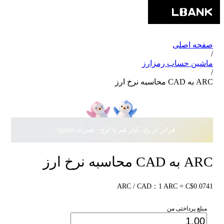
صفحه اصلی
/
ماشین حساب رمزارز
/
ARC به CAD محاسبه نرخ ارز
فراتر از یخ، کنار هم تا اوج · همراه Pudgy Penguins، سهمی از
ARC به CAD محاسبه نرخ ارز
ARC / CAD：1 ARC = C$0.0741
مبلغ پرداختی من