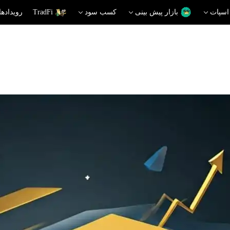
اسپات
بازار پیش بینی
کسب سود
TradFi
رویدادها