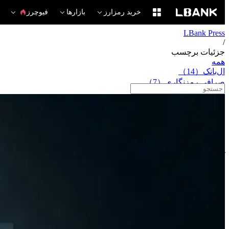
خرید رمزارز
بازارها
فیوچرز
LBank Press
/
جزئیات برچسب
همه
ال‌بانک（14）
صرافی رمزنگاری（7）
شراکت LBank（6）
صرافی رمز ارز（5）
سوسیس هیچکس（2）
امنیت ال‌بانک（2）
بهترین صرافی ارز دیجیتال（2）
معامله دارایی دیجیتال（2）
آینده‌های ال‌بانک（2）
رشد اکوسیستم وب۳（2）
سهام توکنیزه شده（1）
فرهنگ وب۳（1）
بازار ارز دیجیتال ۲۰۲۵（1）
ال‌بانک سنتی（1）
معاملات چند دارایی（1）