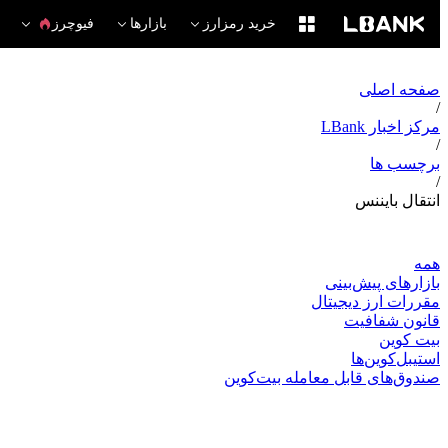
خرید رمزارز
بازارها
فیوچرز
صفحه اصلی
/
مرکز اخبار LBank
/
برچسب ها
/
انتقال بایننس
همه
بازارهای پیش‌بینی
مقررات ارز دیجیتال
قانون شفافیت
بیت کوین
استیبل‌کوین‌ها
صندوق‌های قابل معامله بیت‌کوین