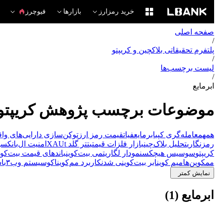
خرید رمزارز
بازارها
فیوچرز
صفحه اصلی
/
پلتفرم تحقیقاتی بلاکچین و کریپتو
/
لیست برچسب‌ها
/
ابرمایع
موضوعات برچسب پژوهش کریپتو
همه
معامله‌گری کپی
ابرمایع
فیات
قیمت رمز ارز
توکن‌سازی دارایی‌های واق
رمزنگاری
تحلیل بلاک‌چین
بازار فلزات قیمتی
تتر گلد XAUt
امنیت ال‌بانک
سه
کریپتو
سوسیس هیچکس
نمودار لگاریتمی بیت‌کوین
باندهای قیمت بیت‌کوی
ممکوین‌ها
میم کوین
ابر بیت‌کوینی شدن
کاربرد مم‌کوین
اکوسیستم وب‌۳
با
نمایش کمتر
ابرمایع (1)