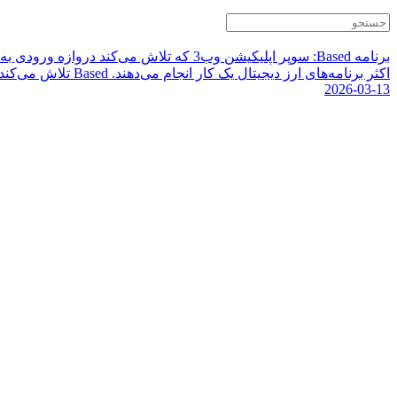
برنامه Based: سوپر اپلیکیشن وب3 که تلاش می‌کند دروازه ورودی به هایپرلیکویید باشد
اکثر برنامه‌های ارز دیجیتال یک کار انجام می‌دهند. Based تلاش می‌کند همه چیز را انجام دهد — و مبلغ 11.5 میلیون دلار از Pantera Capital نشان می‌دهد که این شرط جدی گرفته شده است.
2026-03-13