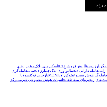
ی داغ
‌گری
ارز دیجیتال
پیش‌فروش ICO
اسکنرهای بلاک‌چین
ابزارهای
رایی
معامله دارایی دیجیتال
نوآوری بلاک‌چین
ارز دیجیتال
معامله‌گری
عامله‌گر هوش مصنوعی
توکن MONKY
بازخرید توکن
سولانا
ی
دیفای زنجیره‌ای متقاطع
محاسبات هوش مصنوعی غیرمتمرکز