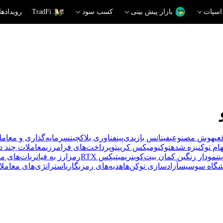
اسپات
بازار پیش بینی
کسب سود
TradFi
رویدادها
عی
هوش مصنوعی
فینانس بازی
دی‌پین
فناوری بلاکچین
سرمایه‌گذاری و معامله
ام توکنیزه شده
توکنومیکس کریپتو
پرداخت‌های فرامرزی
معاملات چند دا
ن
نمودار رنگین کمان بیت‌کوین
ریمیتیکس RTX
رمزارز به فیات
ربات‌های م
شگاه سوسیس
آزادسازی توکن‌ها
هدیه‌های رمزنگاری
استراتژی‌های معاملات