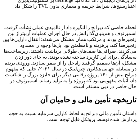
دارایی‌های دیجیتال داد، که تأکید deBridge بر مسئولیت‌پذیری
اعتبارسنج‌ها، شرایط جریمه و معماری بدون TVL را شکل داد.
لحظه خاصی که دبرانج را انگیزه داد از ناامیدی عملی نشأت گرفت.
اسمیرنوف و هم‌بنیان‌گذارانش در حال اجرای عملیات آربیتراژ بین
زنجیره‌ای بودند و مرتکب همان مشکل می‌شدند: انتقال دارایی‌ها بین
زنجیره‌ها کند، پرهزینه و نامطمئن بود. پل‌ها وجوه را مسدود
می‌کردند. صرافی‌ها صف‌های طولانی برداشت داشتند. زیرساخت‌ها
به‌سادگی برای این کاربرد ساخته نشده بودند. به جای دور زدن
مشکل، آن‌ها تصمیم گرفتند راه‌حل را از صفر بسازند. ورودی برنده
در مسابقه جهانی هکاتون چین‌لینک در سال ۲۰۲۱، جایی که مفهوم
دبرانج بیش از ۱۴۰ پروژه رقابتی دیگر برای جایزه بزرگ را شکست
داد، اثبات مفهومی بود که پروژه را به تولید رساند. اسمیرنوف در
حال حاضر در دبی مستقر است.
تاریخچه تأمین مالی و حامیان آن
داستان تأمین مالی دبرانج به لحاظ کارایی سرمایه نسبت به حجم
پردازش شده توسط پروتکل قابل توجه است.