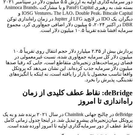
دور سرمایه‌گذاری اولیه به ارزش ۵.۵ میلیون دلار در سپتامبر ۲۰۲۱
بسته شد، به رهبری ParaFi Capital و با مشارکت Animoca Brands،
IOSG Ventures، The LAO، Double Peak، Bitscale Capital و
دیگران. یک IDO در لانچ‌پد LFG از Jupiter در زمان راه‌اندازی توکن
DBR در اکتبر ۲۰۲۴، ۵ میلیون دلار اضافی جمع‌آوری کرد. مجموع
سرمایه افشا شده تقریباً ۱۰.۵ میلیون دلار است.
پردازش بیش از ۲.۳۵ میلیارد دلار حجم انتقال روی تقریباً ۱۰.۵
میلیون دلار کل سرمایه جمع‌آوری شده، نسبت غیرمعمولی در
فضای زیرساخت‌های زنجیره‌ای متقاطع است، جایی که رقبا صدها
میلیون دلار سرمایه جذب کرده‌اند. این نشان می‌دهد که پروتکل
واقعاً تناسب محصول با بازار را یافته است، نه اینکه با انگیزه‌های
نقدینگی، پذیرش را بخرد.
deBridge: نقاط عطف کلیدی از زمان
راه‌اندازی تا امروز
deBridge در چالنج جهانی Chainlink در سال ۲۰۲۱ برنده شد و به یک
پروتکل میان‌زنجیره‌ای پیشرو تبدیل شد. در اینجا جدول زمانی کامل
نقاط عطف از دور سرمایه‌گذاری اولیه تا امروز آورده شده است.