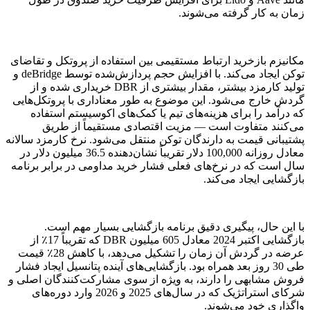
زمان به کار گرفته می‌شوند.
مکانیزم بازخرید ارتباط مستقیمی بین استفاده از پروتکل و تقاضای
توکن ایجاد می‌کند. با افزایش حجم پردازش‌شده توسط deBridge و
تولید کارمزد بیشتر، مقدار بیشتری از DBR خریداری شده و از
گردش خارج می‌شود. این موضوع به طور معناداری با پروتکل‌هایی
که درآمد را برای هزینه‌های تیم یا کمک‌های اکوسیستم استفاده
می‌کنند متفاوت است — مزیت اقتصادی مستقیماً از طریق
پشتیبانی قیمت به دارندگان توکن منتقل می‌شود. نرخ کارمزد سالانه
معادل روزانه 100,000 دلار تقریباً نشان‌دهنده 36.5 میلیون دلار در
سال است که در نرخ‌های فعلی فشار خرید مداومی در برابر برنامه
بازگشایی ایجاد می‌کند.
با این حال، پیگیری دقیق برنامه بازگشایی بسیار مهم است.
بازگشایی اکتبر 2024 معادل 605 میلیون DBR که تقریباً 17٪ از
عرضه در گردش آن زمان را تشکیل می‌دهد، با کاهش 28٪ قیمت
طی 30 روز بعد همراه بود. بازگشایی‌های آینده پتانسیل ایجاد فشار
فروش مشابهی را دارند، به ویژه از سوی مشارکت‌کنندگان اصلی و
شرکای استراتژیک که در سال‌های 2025 و 2026 وارد دوره‌های
واگذاری خود می‌شوند.