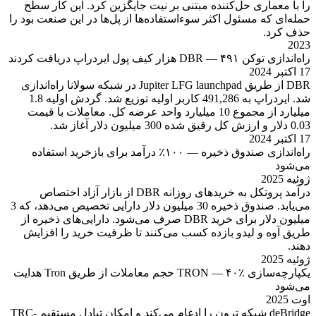
را با معماری حل‌کننده مبتنی بر نیت جایگزین کرد. این کار سطح
حمله‌ای که مسئول اکثر سوءاستفاده‌ها از پل‌ها در این صنعت بود را
حذف کرد.
2023
راه‌اندازی توکن DBR — ۴۹۱ هزار کیف پول ایردراپ دریافت کردند
17 اکتبر 2024
DBR از طریق Jupiter LFG launchpad در شبکه سولانا راه‌اندازی
شد. ایردراپ به 491,286 کاربر اولیه توزیع شد. گردش اولیه 1.8
میلیارد از مجموع 10 میلیارد واحد عرضه کل. معاملات با قیمت
0.03 دلار و ارزش کل رقیق شده 300 میلیون دلار آغاز شد.
17 اکتبر 2024
راه‌اندازی صندوق ذخیره — ۱۰۰٪ درآمد برای بازخرید استفاده
می‌شود
ژوئیه 2025
درآمد پروتکل به خریدهای روزانه DBR از بازار آزاد اختصاص
می‌یابد. صندوق ذخیره 30 میلیون دلار دارایی تخصیص می‌دهد، که 3
میلیون دلار برای خرید DBR صرف می‌شود. دارایی‌های ذخیره از
طریق آوه و لیدو بازده کسب می‌کنند تا ظرفیت خرید را افزایش
دهند.
ژوئیه 2025
یکپارچه‌سازی TRON — ۴۰٪ حجم معاملات از طریق Tron هدایت
می‌شود
اوت 2025
deBridge شبکه ترون را ادغام می‌کند و امکان تبادل مستقیم TRC-