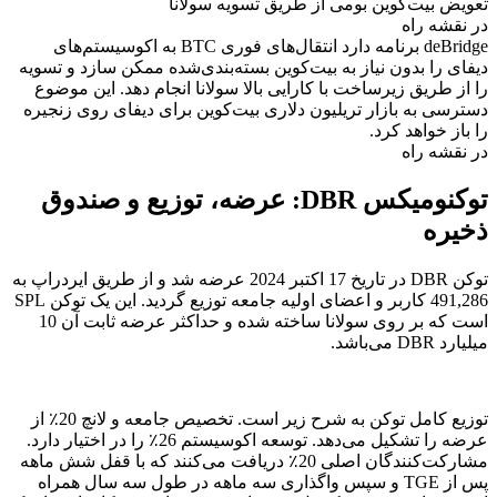
تعویض بیت‌کوین بومی از طریق تسویه سولانا
در نقشه راه
deBridge برنامه دارد انتقال‌های فوری BTC به اکوسیستم‌های
دیفای را بدون نیاز به بیت‌کوین بسته‌بندی‌شده ممکن سازد و تسویه
را از طریق زیرساخت با کارایی بالا سولانا انجام دهد. این موضوع
دسترسی به بازار تریلیون دلاری بیت‌کوین برای دیفای روی زنجیره
را باز خواهد کرد.
در نقشه راه
توکنومیکس DBR: عرضه، توزیع و صندوق
ذخیره
توکن DBR در تاریخ 17 اکتبر 2024 عرضه شد و از طریق ایردراپ به
491,286 کاربر و اعضای اولیه جامعه توزیع گردید. این یک توکن SPL
است که بر روی سولانا ساخته شده و حداکثر عرضه ثابت آن 10
میلیارد DBR می‌باشد.
توزیع کامل توکن به شرح زیر است. تخصیص جامعه و لانچ 20٪ از
عرضه را تشکیل می‌دهد. توسعه اکوسیستم 26٪ را در اختیار دارد.
مشارکت‌کنندگان اصلی 20٪ دریافت می‌کنند که با قفل شش ماهه
پس از TGE و سپس واگذاری سه ماهه در طول سه سال همراه