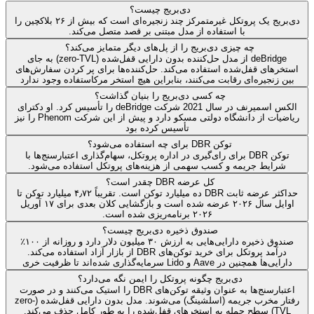
دی‌بریج چیست؟
دی‌بریج یک پروتکل غیرمتمرکز چند زنجیره‌ای است که بیش از ۲۶ بلاکچین را
با استفاده از مدل مبتنی بر قصد متصل می‌کند.
چه چیزی دی‌بریج را از پل‌های دیگر متمایز می‌کند؟
deBridge از مدل حل‌کننده بدون دارایی قفل‌شده (zero-TVL) به جای
استخرهای قفل‌شده استفاده می‌کند. حل‌کننده‌ها برای پر کردن سفارش‌های
بین زنجیره‌ای رقابت می‌کنند، بنابراین هیچ استخر مرکاستفاده وجود ندارد
چه کسی دی‌بریج را بنیان گذاشت؟
الکس اسمیرنف در سال 2021 شرکت deBridge را تأسیس کرد. او دکترای
ریاضیات از دانشگاه دولتی مسکو دارد و پیش از این شرکت Phenom را نیز
تأسیس کرده بود
توکن DBR برای چه استفاده می‌شود؟
توکن DBR برای رای‌گیری در اداره پروتکل، سهام‌گذاری اعتبارسنج‌ها با
شرایط جریمه و کسب سهمی از هزینه‌های پروتکل استفاده می‌شود.
کل عرضه DBR چقدر است؟
حداکثر عرضه ثابت DBR ده میلیارد توکن است. تقریباً ۴٫۷۲ میلیارد توکن تا
اوایل سال ۲۰۲۶ عرضه شده است و بازگشایی کلان بعدی برای ۱۷ آوریل
۲۰۲۶ برنامه‌ریزی شده است.
صندوق ذخیره دی‌بریج چیست؟
صندوق ذخیره دارایی‌هایی به ارزش ۳۰ میلیون دلار دارد و روزانه از ۱۰۰٪
درآمد پروتکل برای خرید توکن‌های DBR از بازار آزاد استفاده می‌کند.
دارایی‌ها همچنین در Aave و Lido سرمایه‌گذاری شده‌اند تا ظرفیت خری
دی‌بریج چگونه پروتکل را ایمن نگه می‌دارد؟
اعتبارسنج‌ها به عنوان وثیقه توکن‌های DBR را استیک می‌کنند و در صورت
رفتار مخرب جریمه (اسلشینگ) می‌شوند. مدل بدون دارایی قفل‌شده (zero-
TVL) سطح حمله به استخرهای قفل‌شده را به طور کامل حذف می‌کند.