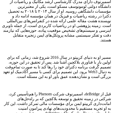
اسمیرنوف دارای مدرک کارشناسی ارشد مکانیک و ریاضیات از
دانشگاه دولتی لومونوسف مسکو است، یکی از معتبرترین
مؤسسات دانشگاهی روسیه. او از سال ۲۰۱۴ تا ۲۰۱۸ به تحصیل
دکترا در رشته ریاضیات و فیزیک در همان مؤسسه ادامه داد و
نویسنده هشت مقاله علمی ارائه شده در کنفرانس‌های بین‌المللی
است. زمینه پژوهشی او در ریاضیات کاربردی است، از جمله ناوبری
اینرسی و سیستم‌های تشخیص موقعیت پیاده، حوزه‌هایی که نیازمند
دقت و تفکر سیستمی مشابه پروتکل‌های ایمن زنجیره متقابل
هستند.
مسیر او به دنیای کریپتو در سال 2016 شروع شد، زمانی که برای
اولین بار با فناوری بلاکچین آشنا شد. پس از تحقیق در این حوزه،
تصمیم گرفت برنامه دکترای خود را رها کند تا به صورت تمام‌وقت
به دنبال Web3 برود. این تصمیم برای کسی با مسیر آکادمیک او تعهد
بزرگی است و نشان‌دهنده عمق باور او به این مسئله است.
قبل از deBridge، اسمیرنوف شرکت Phenom را هم‌تأسیس کرد،
شرکتی در زمینه تحقیق و توسعه بلاکچین که بر راه‌حل‌های
امانت‌داری کریپتو ایمن برای مؤسسات مالی تمرکز داشت. این کار
به او تجربه مستقیم با محدودیت‌های نهادی پیرامون امنیت