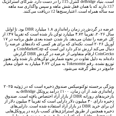
است. بنیاد deBridge کنترل 15٪ را در دست دارد. شرکای استراتژیک
17٪ دارند که با همان قفل شش ماهه و سپس واگذاری سه ماهه
سه ساله همراه است. اعتبارسنج‌ها 2٪ دریافت می‌کنند.
عرضه در گردش در زمان راه‌اندازی ۱.۸ میلیارد DBR بود. تا اوایل
سال ۲۰۲۶، تقریباً ۴.۷۲ میلیارد توکن باز شده است که تقریباً ۴۷٪ از
کل عرضه را نشان می‌دهد. باز شدن عمده بعدی طبق برنامه در ۱۷
آوریل ۲۰۲۶ است. نکته‌ای که برای هر کسی که داده‌های عرضه را
دنبال می‌کند ارزش تذکر دارد این است که CoinMarketCap و
CoinGecko ارقام متفاوتی از عرضه در گردش DBR گزارش
داده‌اند به دلیل تفاوت در نحوه شمارش توکن‌های باز شده ولی هنوز
توزیع نشده. رقم Tokenomist به میزان ۴.۷۲ میلیارد به عنوان معیار
جامع‌تر در نظر گرفته می‌شود.
ویژگی برجسته توکنومیکس صندوق ذخیره است که در ژوئیه ۲۰۲۵
راه‌اندازی شد. از آن زمان، ۱۰۰٪ درآمد پروتکل deBridge به
بازخریدهای روزانه DBR از بازار آزاد اختصاص یافته است. صندوق
ذخیره دارای ۳۰ میلیون دلار دارایی است که تقریباً ۳ میلیون دلار از
آن برای خرید DBR در بازار آزاد استفاده شده است. دارایی‌های
ذخیره همچنین از طریق استراتژی‌های کسب بازده در پروتکل‌هایی
مانند Aave و Lido برای افزایش ظرفیت خرید صندوق در طول