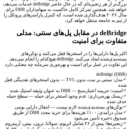
بزرگ‌تر از هر زنجیره‌ای که در حال حاضر deBridge خدمات می‌دهد،
خواهد شد. همچنین تمرکز کامل حاکمیت به سهام‌داران DBR برای
سال ۲۰۲۶ هدف‌گذاری شده است، که کنترل پارامترهای پروتکل را
از تیم به جامعه منتقل خواهد کرد.
deBridge در مقابل پل‌های سنتی: مدلی
متفاوت برای امنیت
اکثر پل‌ها دارایی‌ها را در استخرها قفل می‌کنند و توکن‌های
بسته‌بندی‌شده ایجاد می‌کنند. deBridge هیچ‌کدام را انجام نمی‌دهد.
این تفاوت در عمل برای امنیت و بهره‌وری سرمایه چه معنایی دارد.
deBridge (DBR)
مدل: مبتنی بر نیت، بدون TVL — بدون استخرهای نقدینگی قفل
شده
امنیت: جریمه اعتبارسنج — DBR به عنوان وثیقه استیک شده
ریسک بهره‌برداری: عدم وجود استخر برای حمله — سطح حمله
حذف شده
توکن‌های بسته‌بندی‌شده: لازم نیست — انتقال دارایی بومی
مدل درآمدی: ۱۰۰٪ هزینه‌ها برای خرید مجدد DBR از طریق
صندوق ذخیره تأمین می‌شود
زنجیره‌ها: بیش از ۲۶ شامل اتریوم، سولانا، ترون، بیس، آربیتروم
رخدادهای خرابی: صفر از زمان راه‌اندازی شبکه اصلی در ۲۰۲۲