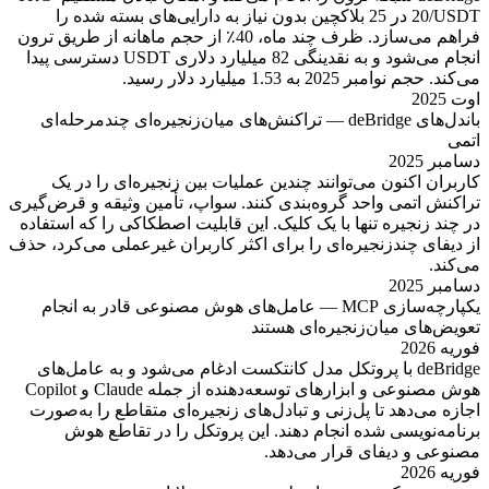
20/USDT در 25 بلاکچین بدون نیاز به دارایی‌های بسته شده را
فراهم می‌سازد. ظرف چند ماه، 40٪ از حجم ماهانه از طریق ترون
انجام می‌شود و به نقدینگی 82 میلیارد دلاری USDT دسترسی پیدا
می‌کند. حجم نوامبر 2025 به 1.53 میلیارد دلار رسید.
اوت 2025
باندل‌های deBridge — تراکنش‌های میان‌زنجیره‌ای چندمرحله‌ای
اتمی
دسامبر 2025
کاربران اکنون می‌توانند چندین عملیات بین زنجیره‌ای را در یک
تراکنش اتمی واحد گروه‌بندی کنند. سواپ، تأمین وثیقه و قرض‌گیری
در چند زنجیره تنها با یک کلیک. این قابلیت اصطکاکی را که استفاده
از دیفای چندزنجیره‌ای را برای اکثر کاربران غیرعملی می‌کرد، حذف
می‌کند.
دسامبر 2025
یکپارچه‌سازی MCP — عامل‌های هوش مصنوعی قادر به انجام
تعویض‌های میان‌زنجیره‌ای هستند
فوریه 2026
deBridge با پروتکل مدل کانتکست ادغام می‌شود و به عامل‌های
هوش مصنوعی و ابزارهای توسعه‌دهنده از جمله Claude و Copilot
اجازه می‌دهد تا پل‌زنی و تبادل‌های زنجیره‌ای متقاطع را به‌صورت
برنامه‌نویسی شده انجام دهند. این پروتکل را در تقاطع هوش
مصنوعی و دیفای قرار می‌دهد.
فوریه 2026