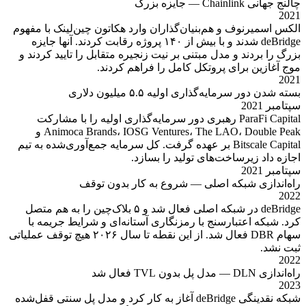
چالنج جهانی Chainlink — جایزه بزرگ
2021
الکس اسمیرنوف و هم‌بنیان‌گذاران وارد هکاتون چین‌لینک با مفهوم
deBridge شدند و با بیش از ۱۴۰ پروژه رقابت کردند. آنها جایزه
بزرگ را بردند و مدل مبتنی بر نیت زنجیره متقابل را تایید کردند و
موج آغازین برای پروتکل کامل را فراهم کردند.
2021
بسته شدن دور سرمایه‌گذاری اولیه ۵.۵ میلیون دلاری
سپتامبر 2021
ParaFi Capital رهبری دور سرمایه‌گذاری اولیه را با مشارکت
Animoca Brands، IOSG Ventures، The LAO، Double Peak و
Bitscale Capital بر عهده گرفت. کل سرمایه جمع‌آوری‌شده به تیم
اجازه داد زیرساخت‌های تولید را بسازد.
سپتامبر 2021
راه‌اندازی شبکه اصلی — شروع به کار بدون توقف
2022
deBridge در شبکه اصلی فعال شد و ۵ بلاک‌چین را به هم متصل
کرد. شبکه اعتبارسنج با رمزنگاری آستانه‌ای و شرایط جریمه با
سهام DBR فعال شد. از این نقطه تا سال ۲۰۲۶ هیچ توقف عملیاتی
ثبت نشد.
2022
راه‌اندازی DLN — مدل پل بدون TVL فعال شد
2023
شبکه نقدینگی deBridge آغاز به کار کرد و مدل پل سنتی قفل‌شده