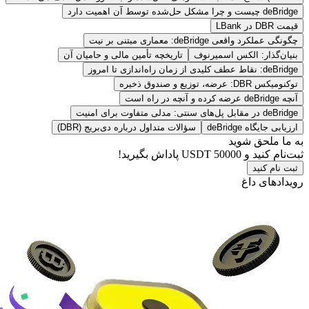
deBridge چیست و چرا مشکل حل‌شده توسط آن اهمیت دارد
قیمت DBR در LBank
چگونگی عملکرد واقعی deBridge: معماری مبتنی بر نیت
بنیان‌گذار: الکس اسمیرنوف
تاریخچه تأمین مالی و حامیان آن
deBridge: نقاط عطف کلیدی از زمان راه‌اندازی تا امروز
توکنومیکس DBR: عرضه، توزیع و صندوق ذخیره
آنچه deBridge عرضه کرده و آنچه در راه است
deBridge در مقابل پل‌های سنتی: مدلی متفاوت برای امنیت
ارزیابی جایگاه deBridge
سؤالات متداول درباره دی‌بریج (DBR)
به ما ملحق شوید
ثبت‌نام کنید و
50000 USDT
پاداش بگیرید!
ثبت نام کنید
رویدادهای داغ