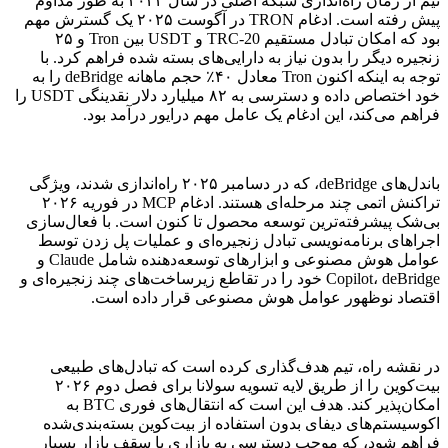
تیم از زمان راه‌اندازی شبکه اصلی در سال ۲۰۲۲ به طور مداوم
پیش رفته است. ادغام TRON در آگوست ۲۰۲۵ یک گسترش مهم
بود که امکان تبادل مستقیم TRC-20 و USDT بین Tron و ۲۵
زنجیره دیگر را بدون نیاز به دارایی‌های بسته شده فراهم کرد. با
توجه به اینکه اکنون Tron معادل ۴۰٪ حجم ماهانه deBridge را به
خود اختصاص داده و دسترسی به ۸۲ میلیارد دلار نقدینگی USDT را
فراهم می‌کند، این ادغام یک عامل مهم درایور درآمد بود.
باندل‌های deBridge، که در دسامبر ۲۰۲۵ راه‌اندازی شدند، ویژگی
تراکنش اتمی چند مرحله‌ای هستند. ادغام MCP در فوریه ۲۰۲۶
بی‌شک پیشرفته‌ترین توسعه محصول تا کنون است. با فعال‌سازی
اجراهای برنامه‌نویسی تبادل زنجیره‌ای و عملیات پل زدن توسط
عوامل هوش مصنوعی و ابزارهای توسعه‌دهنده شامل Claude و
Copilot، deBridge خود را در تقاطع زیرساخت‌های چند زنجیره‌ای و
اقتصاد نوظهور عوامل هوش مصنوعی قرار داده است.
در نقشه راه، تیم هدف‌گذاری کرده است که تبادل‌های طبیعی
بیت‌کوین را از طریق لایه تسویه سولانا برای فصل دوم ۲۰۲۶
امکان‌پذیر کند. هدف این است که انتقال‌های فوری BTC به
اکوسیستم‌های دیفای بدون استفاده از بیت‌کوین بسته‌بندی‌شده
فراهم شود، که موجب دسترسی به بازاری با سقف بازار بسیار