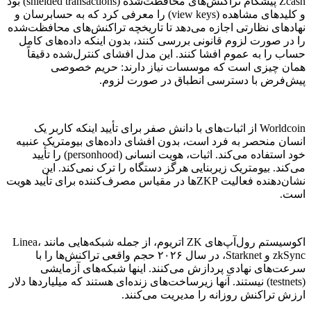
Zcash پیشگام تراکنش‌های محافظت‌شده (shielded transactions) بود
و کلیدهای مشاهده (view keys) را معرفی کرد که به حسابرسان و
نهادهای نظارتی اجازه می‌دهد تا تاریخچه تراکنش‌های محافظت‌شده
را در صورت لزوم قانونی بررسی کنند، بدون اینکه داده‌های کامل
حساب را به عموم افشا کنند. این مدل افشای کنترل‌شده دقیقاً
همان چیزی است که موسسات نیاز دارند: حریم خصوصی
پیش‌فرض با دسترسی انطباق در صورت لزوم.
Worldcoin از اثبات‌های با دانش صفر برای تأیید اینکه کاربر یک
انسان منحصر به فرد است، بدون افشای داده‌های بیومتریک عنبیه
خود استفاده می‌کند. اثبات، هویت انسانی (personhood) را تأیید
می‌کند. بیومتریک زیربنایی هرگز دستگاه را ترک نمی‌کند. این
نشان‌دهنده فعالیت ZKPها در مقیاس مصرف‌کننده برای تأیید هویت
است.
اکوسیستم رول‌آپ‌های ZK اتریوم، از جمله شبکه‌هایی مانند Linea،
zkSync و Starknet، در سال ۲۰۲۶ حجم واقعی تراکنش‌ها را با
سرعت‌های نهادی پردازش می‌کنند. اینها شبکه‌های آزمایشی
(testnets) نیستند. آنها زیرساخت‌های زنده‌ای هستند که میلیاردها دلار
ارزش تراکنش روزانه را مدیریت می‌کنند.