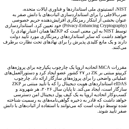
NIST، انستیتوی ملی استانداردها و فناوری ایالات متحده،
ضرب‌الاجلی را برای استانداردسازی اثبات‌های با دانش صفر به
عنوان بخشی از ابتکار رمزنگاری افزایش‌دهنده حریم خصوصی
(Privacy-Enhancing Cryptography) خود تعیین کرد. استانداردسازی
توسط NIST به این معنی است که ZKPها همان اعتبار نهادی را
خواهند داشت که سایر استانداردهای رمزنگاری مورد تأیید دولت
دارند و یک مانع کلیدی پذیرش را برای نهادهای تحت نظارت برطرف
می‌کنند.
مقررات MiCA اتحادیه اروپا یک چارچوب یکپارچه برای پروژه‌های
کریپتو مبتنی بر ZK در ۲۷ کشور عضو ایجاد کرد و دستورالعمل‌های
عملیاتی واضحی را برای پروژه‌های سازگار ارائه داد. چارچوب
eIDAS استانداردهای هویت دیجیتال را که با تأیید مبتنی بر ZKP
سازگار است، ایجاد می‌کند. تا پایان سال ۲۰۲۶، هر شهروند و
کسب‌وکار اتحادیه اروپا به یک کیف پول دیجیتال امن دسترسی
خواهد داشت که قادر به ذخیره گواهی‌نامه‌های به رسمیت شناخته
شده توسط دولت است که می‌توانند با استفاده از اثبات‌های با دانش
صفر تأیید شوند.