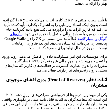
بهتر را ارائه می‌دهند.
با تأیید هویت مبتنی بر ZKP، کاربر اثبات می‌کند که KYC را گذرانده
است بدون اینکه اسناد زیربنایی را به اشتراک بگذارد. تأییدکننده تأیید
می‌کند که کاربر الزامات را برآورده می‌کند. هیچ داده گذرنامه خام،
سابقه آدرس، یا سوابق مالی منتقل یا ذخیره نمی‌شود.
بانک‌های
گوگل و اسپارکاسه
قبلاً تأیید سن مبتنی بر ZK را در Google Wallet
پیاده‌سازی کرده‌اند، که نشان می‌دهد این یک فناوری آزمایشی
نیست. امروز در حال تولید برای مصرف‌کننده است.
برای موسسات، این امر مسئولیت داده را کاهش می‌دهد، روند ورود
را تسریع می‌بخشد و امور مالی غیرمتمرکز (DeFi) سازگار با
مقررات را بدون نظارت گسترده بر فعالیت‌های کاربر که مدل‌های
سنتی درون زنجیره‌ای نیاز دارند، فعال می‌کند.
اثبات ذخایر (Proof of Reserves) بدون افشای موجودی
مشتریان
یکی از مهمترین درس‌ها از فروپاشی صرافی‌های اوایل دهه ۲۰۲۰
این است که معامله‌گران به اثبات قابل تأیید مبنی بر نگهداری واقعی
وجوهشان نیاز دارند. رویکرد سنتی، یعنی اعتماد به بازاریابی صرافی
و گزارش‌های حسابرسان، به طرز فاجعه‌باری ناکافی بود.