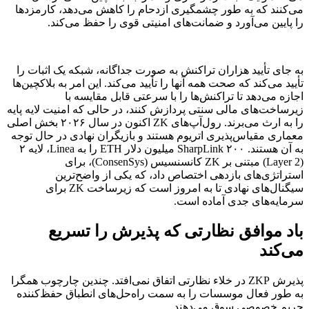
می‌کنند که به طور چشمگیری ازدحام را کاهش می‌دهد، کارمزدها
را پایین می‌آورد و ضمانت‌های امنیتی قوی را حفظ می‌کند.
به جای تأیید هزاران تراکنش به صورت جداگانه، شبکه یک اثبات را
تأیید می‌کند که صحت همه آنها را تأیید می‌کند. این امر به بلاکچین‌ها
اجازه می‌دهد تا تراکنش‌ها را با سرعتی قابل مقایسه با
زیرساخت‌های مالی سنتی پردازش کنند، در حالی که امنیت لایه پایه
را به ارث می‌برند. رول‌آپ‌های ZK اکنون در سال ۲۰۲۶ بخش اصلی
معماری مقیاس‌پذیری اتریوم هستند و بازیگران نهادی در حال توجه
به آن هستند. SharpLink ۲۰۰ میلیون دلار ETH را به Linea، لایه ۲
(Layer 2) مبتنی بر ZK کانسنسیس (ConsenSys)، برای
استراتژی‌های بازدهی اختصاص داد، که یکی از واضح‌ترین
سیگنال‌های نهادی تا به امروز است که زیرساخت ZK برای
سرمایه‌های جدی آماده است.
باد موافق نظارتی که پذیرش را تسریع
می‌کند
پذیرش ZKP در خلاء نظارتی اتفاق نمی‌افتد. چندین چارچوب همگرا
به طور فعال موسسات را به سمت راه‌حل‌های انطباق حفظ‌کننده
حریم خصوصی سوق می‌دهند.