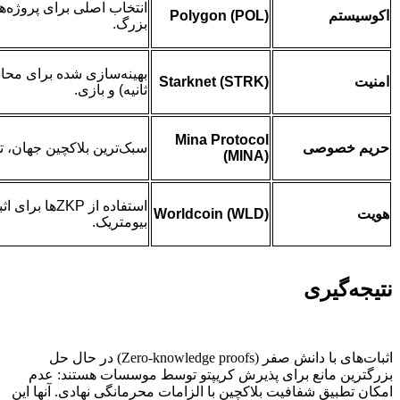
انتخاب اصلی برای پروژه
اکوسیستم
Polygon (POL)
بزرگ.
امنیت
Starknet (STRK)
ثانیه) و بازی.
Mina Protocol
حریم خصوصی
سبک‌ترین بلاکچین جهان، تأی
(MINA)
استفاده از P
هویت
Worldcoin (WLD)
بیومتریک.
نتیجه‌گیری
اثبات‌های با دانش صفر (Zero-knowledge proofs) در حال حل
بزرگترین مانع برای پذیرش کریپتو توسط موسسات هستند: عدم
امکان تطبیق شفافیت بلاکچین با الزامات محرمانگی نهادی. آنها این