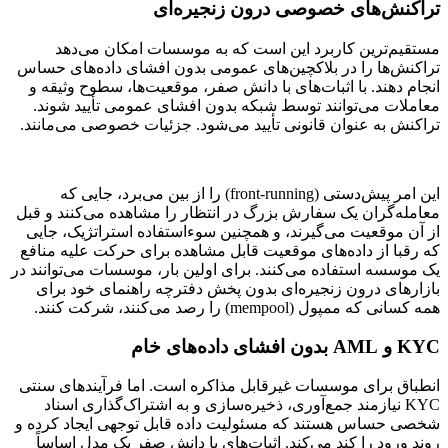
تراکنش‌های خصوصی درون زنجیره‌ای
مستقیم‌ترین کاربرد این است که به موسسات امکان می‌دهد
تراکنش‌ها را در بلاکچین‌های عمومی بدون افشای داده‌های حساس
انجام دهند. با اثبات‌های با دانش صفر، موقعیت‌ها، سطوح وثیقه و
معاملات می‌توانند توسط شبکه بدون افشای عمومی تأیید شوند.
تراکنش به عنوان قانونی تأیید می‌شود. جزئیات خصوصی می‌مانند.
این امر پیش‌دستی (front-running) را از بین می‌برد، جایی که
معامله‌گران یک سفارش بزرگ در انتظار را مشاهده می‌کنند و قبل
از آن موقعیت می‌گیرند، و همچنین سوءاستفاده استراتژیک، جایی
که رقبا از داده‌های موقعیت قابل مشاهده برای حرکت علیه منافع
یک موسسه استفاده می‌کنند. برای اولین بار، موسسات می‌توانند در
بازارهای درون زنجیره‌ای بدون پخش دفترچه راهنمای خود برای
همه کسانی که ممپول (mempool) را رصد می‌کنند، شرکت کنند.
KYC و AML بدون افشای داده‌های خام
انطباق برای موسسات غیرقابل مذاکره است. اما فرآیندهای سنتی
KYC نیازمند جمع‌آوری، ذخیره‌سازی و به اشتراک‌گذاری اسناد
شخصی حساس هستند که مسئولیت داده قابل توجهی ایجاد کرده و
روند ورود را کند می‌کند. اثبات‌های با دانش صفر یک مدل اساساً