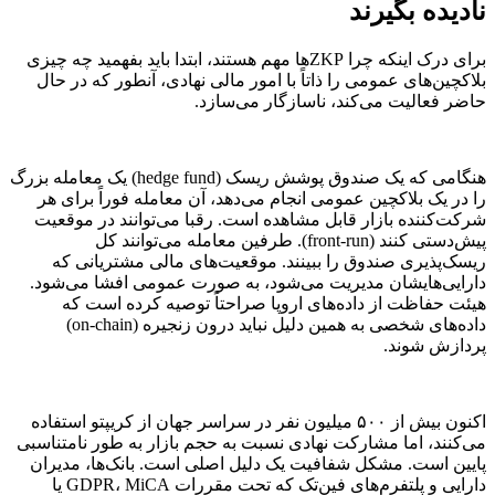
نادیده بگیرند
برای درک اینکه چرا ZKPها مهم هستند، ابتدا باید بفهمید چه چیزی
بلاکچین‌های عمومی را ذاتاً با امور مالی نهادی، آنطور که در حال
حاضر فعالیت می‌کند، ناسازگار می‌سازد.
هنگامی که یک صندوق پوشش ریسک (hedge fund) یک معامله بزرگ
را در یک بلاکچین عمومی انجام می‌دهد، آن معامله فوراً برای هر
شرکت‌کننده بازار قابل مشاهده است. رقبا می‌توانند در موقعیت
پیش‌دستی کنند (front-run). طرفین معامله می‌توانند کل
ریسک‌پذیری صندوق را ببینند. موقعیت‌های مالی مشتریانی که
دارایی‌هایشان مدیریت می‌شود، به صورت عمومی افشا می‌شود.
هیئت حفاظت از داده‌های اروپا صراحتاً توصیه کرده است که
داده‌های شخصی به همین دلیل نباید درون زنجیره (on-chain)
پردازش شوند.
اکنون بیش از ۵۰۰ میلیون نفر در سراسر جهان از کریپتو استفاده
می‌کنند، اما مشارکت نهادی نسبت به حجم بازار به طور نامتناسبی
پایین است. مشکل شفافیت یک دلیل اصلی است. بانک‌ها، مدیران
دارایی و پلتفرم‌های فین‌تک که تحت مقررات GDPR، MiCA یا