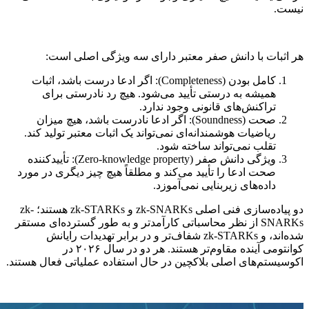
نیست.
هر اثبات با دانش صفر معتبر دارای سه ویژگی اصلی است:
کامل بودن (Completeness): اگر ادعا درست باشد، اثبات
همیشه به درستی تأیید می‌شود. هیچ رد نادرستی برای
تراکنش‌های قانونی وجود ندارد.
صحت (Soundness): اگر ادعا نادرست باشد، هیچ میزان
ریاضیات هوشمندانه‌ای نمی‌تواند یک اثبات معتبر تولید کند.
تقلب نمی‌تواند ساخته شود.
ویژگی دانش صفر (Zero-knowledge property): تأییدکننده
صحت ادعا را تأیید می‌کند و مطلقاً هیچ چیز دیگری در مورد
داده‌های زیربنایی نمی‌آموزد.
دو پیاده‌سازی فنی اصلی zk-SNARKs و zk-STARKs هستند؛ zk-
SNARKs از نظر محاسباتی کارآمدتر و به طور گسترده‌ای مستقر
شده‌اند، و zk-STARKs شفاف‌تر و در برابر تهدیدات رایانش
کوانتومی آینده مقاوم‌تر هستند. هر دو در سال ۲۰۲۶ در
اکوسیستم‌های اصلی بلاکچین در حال استفاده عملیاتی فعال هستند.