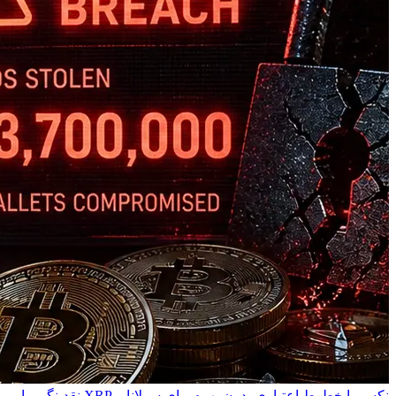
نکسو با خطوط اعتباری بدون بهره برای سولانا و XRP نقدینگی را