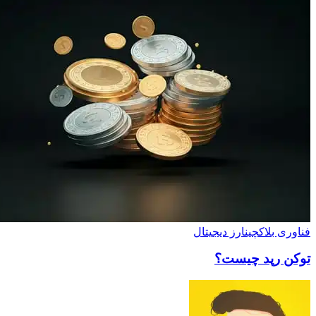
فناوری بلاکچین
ارز دیجیتال
توکن رپد چیست؟