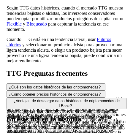
Según TTG datos históricos, cuando el mercado TTG muestra
tendencias bajistas o alcistas, los inversores conservadores
pueden optar por utilizar productos protegidos de capital como
Flexible
y
Bloqueado
para capturar la tendencia en ese
momento.
Cuando TTG está en una tendencia lateral, usar
Futuros
abiertos
y seleccionar un producto alcista para aprovechar una
ligera tendencia alcista, o elegir un producto bajista para sacar
provecho de una ligera tendencia bajista, puede conducir a un
mejor rendimiento.
TTG Preguntas frecuentes
¿Qué son los datos históricos de las criptomonedas?
Los datos históricos se refieren a información pasada
¿Cómo obtener precios históricos de criptomonedas?
relacionada con criptomonedas como Bitcoin y Ethereum. Estos
Existen varias maneras de obtener precios históricos de
¿Ventajas de descargar datos históricos de criptomonedas de
datos incluyen precio, volumen de operaciones, capitalización
criptomonedas, pero algunas opciones presentan
LBank?
de mercado y otros indicadores. La importancia de los datos
inconvenientes. Por ejemplo, buscar el código criptográfico
En la segunda mitad de 2023, nos dimos cuenta de que los
históricos de criptomonedas reside en sus múltiples aplicaciones
necesario en plataformas como Google Finance o Yahoo
usuarios necesitaban una plataforma centralizada para la
En este día en la historia
en el trading de criptomonedas. En primer lugar, permite a los
Finance podría no permitir la descarga de datos. Además, el uso
investigación de criptomonedas. Como institución reconocida
operadores e inversores comprender plenamente el rendimiento
de web scraping puede conllevar posibles riesgos legales y
por su fiabilidad, hemos brindado a los usuarios acceso gratuito
pasado del mercado de criptomonedas y tomar decisiones
2026-08-07
fuentes de datos poco fiables. Para garantizar la precisión y la