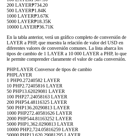
200 LAYER
₱734.20
500 LAYER
₱1.84K
1000 LAYER
₱3.67K
5000 LAYER
₱18.35K
10000 LAYER
₱36.71K
En la tabla anterior, verá un gráfico completo de conversión de
LAYER a PHP, que muestra la relación de valor del USD en
diferentes valores de conversión comunes. La lista abarca los
tipos de cambio de 1 LAYER a 10 000 LAYER a PHP, lo que
le permite comprender claramente el valor de cada conversión.
PHP/LAYER Conversor de tipos de cambio
PHP
LAYER
1 PHP
0.27240582 LAYER
10 PHP
2.72405816 LAYER
50 PHP
13.62029081 LAYER
100 PHP
27.24058163 LAYER
200 PHP
54.48116325 LAYER
500 PHP
136.20290813 LAYER
1000 PHP
272.40581626 LAYER
2000 PHP
544.81163252 LAYER
5000 PHP
1,362.0290813 LAYER
10000 PHP
2,724.05816259 LAYER
50000 PHP
13,620.29081295 LAYER