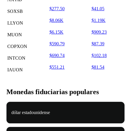
$277.50
$41.05
SOXSB
$8.06K
$1.19K
LLYON
$6.15K
$909.23
MUON
$590.79
$87.39
COPXON
$690.74
$102.18
INTCON
$551.21
$81.54
IAUON
Monedas fiduciarias populares
dólar estadounidense