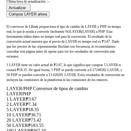
Última hora de actualización: --
Actualizar
Comprar LAYER ahora
El conversor de LBank proporciona el tipo de cambio de LAYER y PHP en tiempo
real, lo que le ayuda a convertir fácilmente SOLAYER(LAYER) a PHP. Esta
herramienta utiliza datos en tiempo real para la conversión. El resultado de la
conversión actual muestra que el precio de LAYER en tiempo real es ₱3.67. Dado
que los precios de las criptomonedas fluctúan con frecuencia, le recomendamos
consultar esta página antes de operar para ver los resultados de conversión más
recientes.
1 LAYER tiene un valor actual de ₱3.67, lo que significa que comprar 5 LAYER te
costará ₱18.35. De igual forma, 1 PHP se puede convertir a 0.27240582 LAYER, y
50 PHP se pueden convertir a 13.620291 LAYER. Estos resultados de conversión no
incluyen las comisiones de la plataforma ni las comisiones de los mineros.
LAYER/PHP Conversor de tipos de cambio
LAYER
PHP
1 LAYER
₱3.67
2 LAYER
₱7.34
5 LAYER
₱18.35
10 LAYER
₱36.71
20 LAYER
₱73.42
50 LAYER
₱183.55
100 LAYER
₱367.10