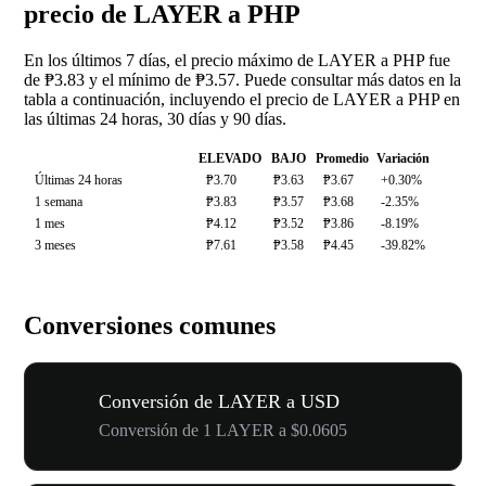
precio de LAYER a PHP
En los últimos 7 días, el precio máximo de LAYER a PHP fue
de ₱3.83 y el mínimo de ₱3.57. Puede consultar más datos en la
tabla a continuación, incluyendo el precio de LAYER a PHP en
las últimas 24 horas, 30 días y 90 días.
ELEVADO
BAJO
Promedio
Variación
Últimas 24 horas
₱3.70
₱3.63
₱3.67
+0.30%
1 semana
₱3.83
₱3.57
₱3.68
-2.35%
1 mes
₱4.12
₱3.52
₱3.86
-8.19%
3 meses
₱7.61
₱3.58
₱4.45
-39.82%
Conversiones comunes
Conversión de LAYER a USD
Conversión de 1 LAYER a $0.0605