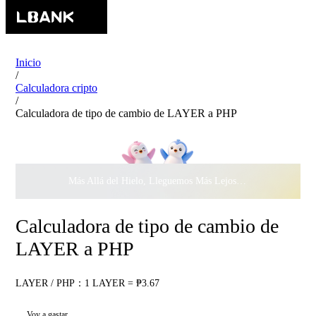
Inicio
/
Calculadora cripto
/
Calculadora de tipo de cambio de LAYER a PHP
Más Allá del Hielo, Lleguemos Más Lejos Juntos ·
$500.000
c
Calculadora de tipo de cambio de
LAYER a PHP
LAYER / PHP：1 LAYER = ₱3.67
Voy a gastar