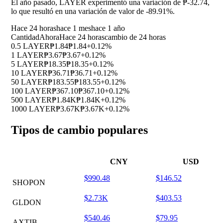
El año pasado, LAYER experimentó una variación de ₱-32.74,
lo que resultó en una variación de valor de
-89.91%
.
Hace 24 horas
hace 1 mes
hace 1 año
Cantidad
Ahora
Hace 24 horas
cambio de 24 horas
0.5 LAYER
₱1.84
₱1.84
+0.12%
1 LAYER
₱3.67
₱3.67
+0.12%
5 LAYER
₱18.35
₱18.35
+0.12%
10 LAYER
₱36.71
₱36.71
+0.12%
50 LAYER
₱183.55
₱183.55
+0.12%
100 LAYER
₱367.10
₱367.10
+0.12%
500 LAYER
₱1.84K
₱1.84K
+0.12%
1000 LAYER
₱3.67K
₱3.67K
+0.12%
Tipos de cambio populares
CNY
USD
$990.48
$146.52
SHOPON
$2.73K
$403.53
GLDON
$540.46
$79.95
AXTIB