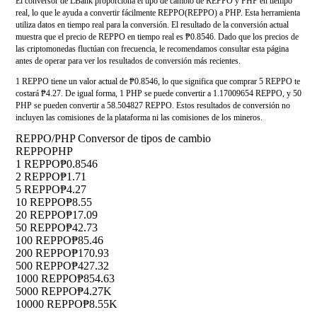
El conversor de LBank proporciona el tipo de cambio de REPPO y PHP en tiempo
real, lo que le ayuda a convertir fácilmente REPPO(REPPO) a PHP. Esta herramienta
utiliza datos en tiempo real para la conversión. El resultado de la conversión actual
muestra que el precio de REPPO en tiempo real es ₱0.8546. Dado que los precios de
las criptomonedas fluctúan con frecuencia, le recomendamos consultar esta página
antes de operar para ver los resultados de conversión más recientes.
1 REPPO tiene un valor actual de ₱0.8546, lo que significa que comprar 5 REPPO te
costará ₱4.27. De igual forma, 1 PHP se puede convertir a 1.17009654 REPPO, y 50
PHP se pueden convertir a 58.504827 REPPO. Estos resultados de conversión no
incluyen las comisiones de la plataforma ni las comisiones de los mineros.
REPPO/PHP Conversor de tipos de cambio
REPPO
PHP
1 REPPO
₱0.8546
2 REPPO
₱1.71
5 REPPO
₱4.27
10 REPPO
₱8.55
20 REPPO
₱17.09
50 REPPO
₱42.73
100 REPPO
₱85.46
200 REPPO
₱170.93
500 REPPO
₱427.32
1000 REPPO
₱854.63
5000 REPPO
₱4.27K
10000 REPPO
₱8.55K