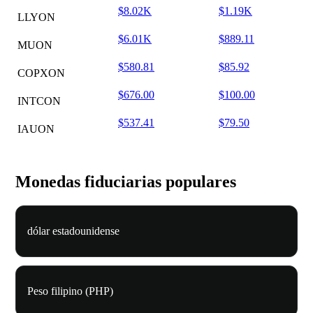
$8.02K
$1.19K
LLYON
$6.01K
$889.11
MUON
$580.81
$85.92
COPXON
$676.00
$100.00
INTCON
$537.41
$79.50
IAUON
Monedas fiduciarias populares
dólar estadounidense
Peso filipino (PHP)