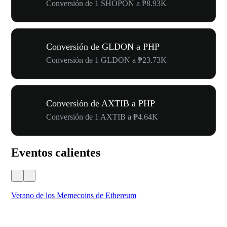
Conversión de 1 SHOPON a ₱8.93K
Conversión de GLDON a PHP
Conversión de 1 GLDON a ₱23.73K
Conversión de AXTIB a PHP
Conversión de 1 AXTIB a ₱4.64K
Eventos calientes
Verano de los Memecoins de Ethereum
Ca