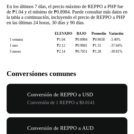
En los últimos 7 días, el precio máximo de REPPO a PHP fue
de ₱1.04 y el mínimo de ₱0.8984. Puede consultar más datos en
la tabla a continuación, incluyendo el precio de REPPO a PHP
en las últimas 24 horas, 30 días y 90 días.
ELEVADO
BAJO
Promedio
Variación
1 semana
₱1.04
₱0.8984
₱0.9658
-5.40%
1 mes
₱2.12
₱0.9081
₱1.31
-37.64%
3 meses
₱2.14
₱0.7051
₱1.28
-39.81%
Conversiones comunes
Conversión de REPPO a USD
Conversión de 1 REPPO a $0.0141
Conversión de REPPO a AUD