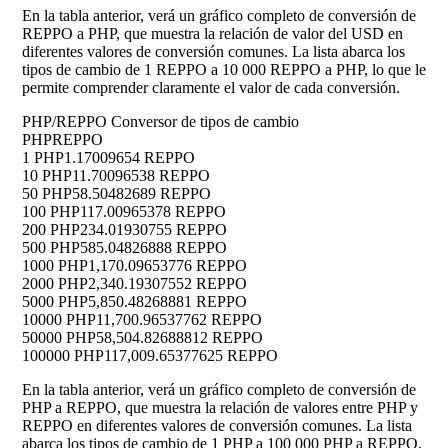
En la tabla anterior, verá un gráfico completo de conversión de
REPPO a PHP, que muestra la relación de valor del USD en
diferentes valores de conversión comunes. La lista abarca los
tipos de cambio de 1 REPPO a 10 000 REPPO a PHP, lo que le
permite comprender claramente el valor de cada conversión.
PHP/REPPO Conversor de tipos de cambio
PHP
REPPO
1 PHP
1.17009654 REPPO
10 PHP
11.70096538 REPPO
50 PHP
58.50482689 REPPO
100 PHP
117.00965378 REPPO
200 PHP
234.01930755 REPPO
500 PHP
585.04826888 REPPO
1000 PHP
1,170.09653776 REPPO
2000 PHP
2,340.19307552 REPPO
5000 PHP
5,850.48268881 REPPO
10000 PHP
11,700.96537762 REPPO
50000 PHP
58,504.82688812 REPPO
100000 PHP
117,009.65377625 REPPO
En la tabla anterior, verá un gráfico completo de conversión de
PHP a REPPO, que muestra la relación de valores entre PHP y
REPPO en diferentes valores de conversión comunes. La lista
abarca los tipos de cambio de 1 PHP a 100 000 PHP a REPPO,