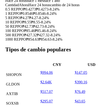
Hace 24 horas
hace 1 mes
hace 1 año
Cantidad
Ahora
Hace 24 horas
cambio de 24 horas
0.5 REPPO
₱0.4273
₱0.4273
-8.24%
1 REPPO
₱0.8546
₱0.8546
-8.24%
5 REPPO
₱4.27
₱4.27
-8.24%
10 REPPO
₱8.55
₱8.55
-8.24%
50 REPPO
₱42.73
₱42.73
-8.24%
100 REPPO
₱85.46
₱85.46
-8.24%
500 REPPO
₱427.32
₱427.32
-8.24%
1000 REPPO
₱854.63
₱854.63
-8.24%
Tipos de cambio populares
CNY
USD
$994.06
$147.05
SHOPON
$2.64K
$390.16
GLDON
$517.07
$76.49
AXTIB
$295.07
$43.65
SOXSB