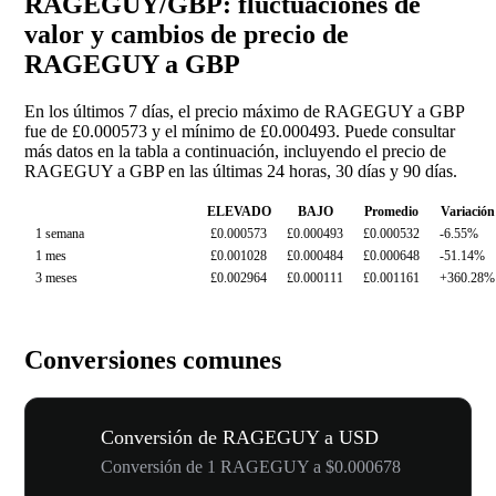
RAGEGUY/GBP: fluctuaciones de
valor y cambios de precio de
RAGEGUY a GBP
En los últimos 7 días, el precio máximo de RAGEGUY a GBP
fue de £0.000573 y el mínimo de £0.000493. Puede consultar
más datos en la tabla a continuación, incluyendo el precio de
RAGEGUY a GBP en las últimas 24 horas, 30 días y 90 días.
ELEVADO
BAJO
Promedio
Variación
1 semana
£0.000573
£0.000493
£0.000532
-6.55%
1 mes
£0.001028
£0.000484
£0.000648
-51.14%
3 meses
£0.002964
£0.000111
£0.001161
+360.28%
Conversiones comunes
Conversión de RAGEGUY a USD
Conversión de 1 RAGEGUY a $0.000678