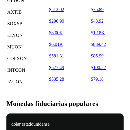
GLDON
$513.02
$75.89
AXTIB
$296.90
$43.92
SOXSB
$8.00K
$1.18K
LLYON
$6.01K
$889.42
MUON
$581.31
$85.99
COPXON
$677.49
$100.22
INTCON
$535.28
$79.18
IAUON
Monedas fiduciarias populares
dólar estadounidense