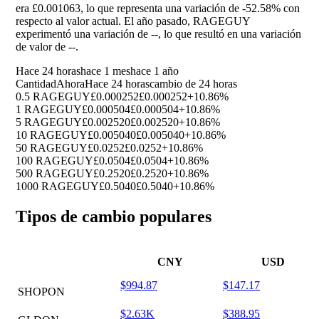
era £0.001063, lo que representa una variación de
-52.58%
con
respecto al valor actual. El año pasado, RAGEGUY
experimentó una variación de
--
, lo que resultó en una variación
de valor de
--
.
Hace 24 horas
hace 1 mes
hace 1 año
Cantidad
Ahora
Hace 24 horas
cambio de 24 horas
0.5 RAGEGUY
£0.000252
£0.000252
+10.86%
1 RAGEGUY
£0.000504
£0.000504
+10.86%
5 RAGEGUY
£0.002520
£0.002520
+10.86%
10 RAGEGUY
£0.005040
£0.005040
+10.86%
50 RAGEGUY
£0.0252
£0.0252
+10.86%
100 RAGEGUY
£0.0504
£0.0504
+10.86%
500 RAGEGUY
£0.2520
£0.2520
+10.86%
1000 RAGEGUY
£0.5040
£0.5040
+10.86%
Tipos de cambio populares
CNY
USD
$994.87
$147.17
SHOPON
$2.63K
$388.95