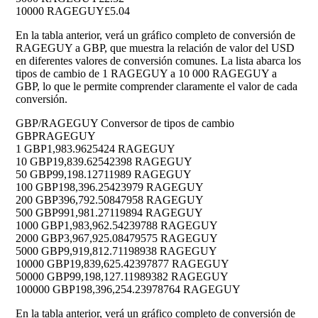
10000 RAGEGUY
£5.04
En la tabla anterior, verá un gráfico completo de conversión de
RAGEGUY a GBP, que muestra la relación de valor del USD
en diferentes valores de conversión comunes. La lista abarca los
tipos de cambio de 1 RAGEGUY a 10 000 RAGEGUY a
GBP, lo que le permite comprender claramente el valor de cada
conversión.
GBP/RAGEGUY Conversor de tipos de cambio
GBP
RAGEGUY
1 GBP
1,983.9625424 RAGEGUY
10 GBP
19,839.62542398 RAGEGUY
50 GBP
99,198.12711989 RAGEGUY
100 GBP
198,396.25423979 RAGEGUY
200 GBP
396,792.50847958 RAGEGUY
500 GBP
991,981.27119894 RAGEGUY
1000 GBP
1,983,962.54239788 RAGEGUY
2000 GBP
3,967,925.08479575 RAGEGUY
5000 GBP
9,919,812.71198938 RAGEGUY
10000 GBP
19,839,625.42397877 RAGEGUY
50000 GBP
99,198,127.11989382 RAGEGUY
100000 GBP
198,396,254.23978764 RAGEGUY
En la tabla anterior, verá un gráfico completo de conversión de