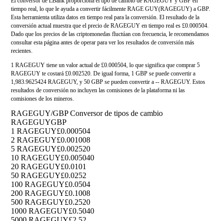
El conversor de LBank proporciona el tipo de cambio de RAGEGUY y GBP en
tiempo real, lo que le ayuda a convertir fácilmente RAGE GUY(RAGEGUY) a GBP.
Esta herramienta utiliza datos en tiempo real para la conversión. El resultado de la
conversión actual muestra que el precio de RAGEGUY en tiempo real es £0.000504.
Dado que los precios de las criptomonedas fluctúan con frecuencia, le recomendamos
consultar esta página antes de operar para ver los resultados de conversión más
recientes.
1 RAGEGUY tiene un valor actual de £0.000504, lo que significa que comprar 5
RAGEGUY te costará £0.002520. De igual forma, 1 GBP se puede convertir a
1,983.9625424 RAGEGUY, y 50 GBP se pueden convertir a -- RAGEGUY. Estos
resultados de conversión no incluyen las comisiones de la plataforma ni las
comisiones de los mineros.
RAGEGUY/GBP Conversor de tipos de cambio
RAGEGUY
GBP
1 RAGEGUY
£0.000504
2 RAGEGUY
£0.001008
5 RAGEGUY
£0.002520
10 RAGEGUY
£0.005040
20 RAGEGUY
£0.0101
50 RAGEGUY
£0.0252
100 RAGEGUY
£0.0504
200 RAGEGUY
£0.1008
500 RAGEGUY
£0.2520
1000 RAGEGUY
£0.5040
5000 RAGEGUY
£2.52