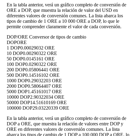
En la tabla anterior, verá un gráfico completo de conversión de
ORE a DOP, que muestra la relación de valor del USD en
diferentes valores de conversión comunes. La lista abarca los
tipos de cambio de 1 ORE a 10 000 ORE a DOP, lo que le
permite comprender claramente el valor de cada conversión.
DOP/ORE Conversor de tipos de cambio
DOP
ORE
1 DOP
0.00029032 ORE
10 DOP
0.00290322 ORE
50 DOP
0.0145161 ORE
100 DOP
0.0290322 ORE
200 DOP
0.05806441 ORE
500 DOP
0.14516102 ORE
1000 DOP
0.29032203 ORE
2000 DOP
0.58064407 ORE
5000 DOP
1.45161017 ORE
10000 DOP
2.90322034 ORE
50000 DOP
14.51610169 ORE
100000 DOP
29.03220339 ORE
En la tabla anterior, verá un gráfico completo de conversión de
DOP a ORE, que muestra la relación de valores entre DOP y
ORE en diferentes valores de conversión comunes. La lista
abarca los tipos de cambio de 1 DOP a 100 000 DOP a ORE, lo