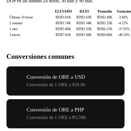
DOP en las últimas 24 horas, 30 días y 90 días.
ELEVADO
BAJO
Promedio
Variación
Últimas 24 horas
RD$3.61K
RD$3.43K
RD$3.49K
-3.66%
1 semana
RD$3.74K
RD$3.34K
RD$3.55K
-4.23%
1 mes
RD$5.66K
RD$3.35K
RD$4.21K
-37.03%
3 meses
RD$7.81K
RD$3.38K
RD$4.86K
-46.54%
Conversiones comunes
Conversión de ORE a USD
Conversión de 1 ORE a $59.00
Conversión de ORE a PHP
Conversión de 1 ORE a ₱3.59K