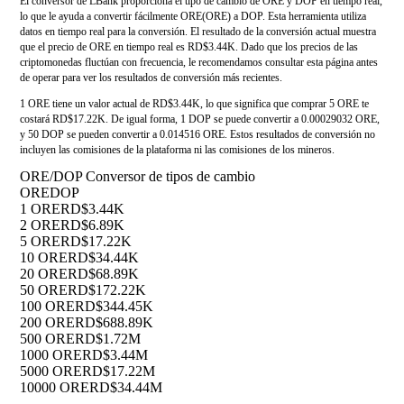
El conversor de LBank proporciona el tipo de cambio de ORE y DOP en tiempo real,
lo que le ayuda a convertir fácilmente ORE(ORE) a DOP. Esta herramienta utiliza
datos en tiempo real para la conversión. El resultado de la conversión actual muestra
que el precio de ORE en tiempo real es RD$3.44K. Dado que los precios de las
criptomonedas fluctúan con frecuencia, le recomendamos consultar esta página antes
de operar para ver los resultados de conversión más recientes.
1 ORE tiene un valor actual de RD$3.44K, lo que significa que comprar 5 ORE te
costará RD$17.22K. De igual forma, 1 DOP se puede convertir a 0.00029032 ORE,
y 50 DOP se pueden convertir a 0.014516 ORE. Estos resultados de conversión no
incluyen las comisiones de la plataforma ni las comisiones de los mineros.
ORE/DOP Conversor de tipos de cambio
ORE
DOP
1 ORE
RD$3.44K
2 ORE
RD$6.89K
5 ORE
RD$17.22K
10 ORE
RD$34.44K
20 ORE
RD$68.89K
50 ORE
RD$172.22K
100 ORE
RD$344.45K
200 ORE
RD$688.89K
500 ORE
RD$1.72M
1000 ORE
RD$3.44M
5000 ORE
RD$17.22M
10000 ORE
RD$34.44M