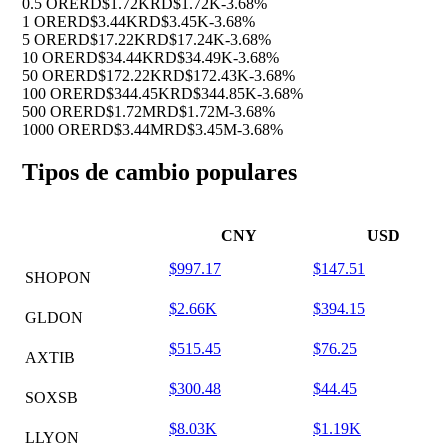
0.5 ORE
RD$1.72K
RD$1.72K
-3.68%
1 ORE
RD$3.44K
RD$3.45K
-3.68%
5 ORE
RD$17.22K
RD$17.24K
-3.68%
10 ORE
RD$34.44K
RD$34.49K
-3.68%
50 ORE
RD$172.22K
RD$172.43K
-3.68%
100 ORE
RD$344.45K
RD$344.85K
-3.68%
500 ORE
RD$1.72M
RD$1.72M
-3.68%
1000 ORE
RD$3.44M
RD$3.45M
-3.68%
Tipos de cambio populares
CNY
USD
$997.17
$147.51
SHOPON
$2.66K
$394.15
GLDON
$515.45
$76.25
AXTIB
$300.48
$44.45
SOXSB
$8.03K
$1.19K
LLYON