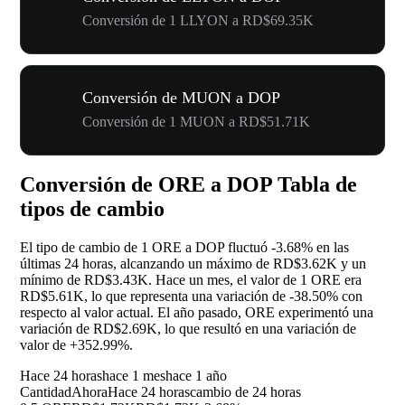
Conversión de 1 LLYON a RD$69.35K
Conversión de MUON a DOP
Conversión de 1 MUON a RD$51.71K
Conversión de ORE a DOP Tabla de
tipos de cambio
El tipo de cambio de 1 ORE a DOP fluctuó
-3.68%
en las
últimas 24 horas, alcanzando un máximo de RD$3.62K y un
mínimo de RD$3.43K. Hace un mes, el valor de 1 ORE era
RD$5.61K, lo que representa una variación de
-38.50%
con
respecto al valor actual. El año pasado, ORE experimentó una
variación de RD$2.69K, lo que resultó en una variación de
valor de
+352.99%
.
Hace 24 horas
hace 1 mes
hace 1 año
Cantidad
Ahora
Hace 24 horas
cambio de 24 horas