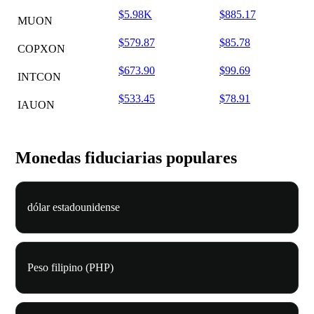
$5.98K
$885.17
MUON
$579.87
$85.78
COPXON
$673.90
$99.69
INTCON
$533.45
$78.91
IAUON
Monedas fiduciarias populares
dólar estadounidense
Peso filipino (PHP)