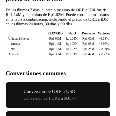
En los últimos 7 días, el precio máximo de ORE a IDR fue de
Rp1.14M y el mínimo de Rp1.02M. Puede consultar más datos
en la tabla a continuación, incluyendo el precio de ORE a IDR
en las últimas 24 horas, 30 días y 90 días.
ELEVADO
BAJO
Promedio
Variación
Últimas 24 horas
Rp1.09M
Rp1.04M
Rp1.06M
+3.33%
1 semana
Rp1.14M
Rp1.02M
Rp1.08M
+3.98%
1 mes
Rp1.72M
Rp1.02M
Rp1.26M
-36.39%
3 meses
Rp2.39M
Rp1.03M
Rp1.47M
-33.77%
Conversiones comunes
Conversión de ORE a USD
Conversión de 1 ORE a $60.77