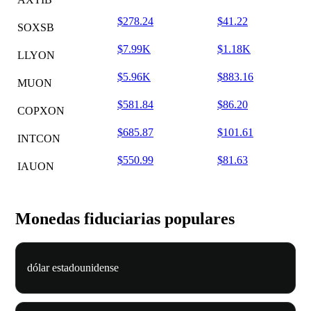
$278.24
$41.22
SOXSB
$7.99K
$1.18K
LLYON
$5.96K
$883.16
MUON
$581.84
$86.20
COPXON
$685.87
$101.61
INTCON
$550.99
$81.63
IAUON
Monedas fiduciarias populares
dólar estadounidense