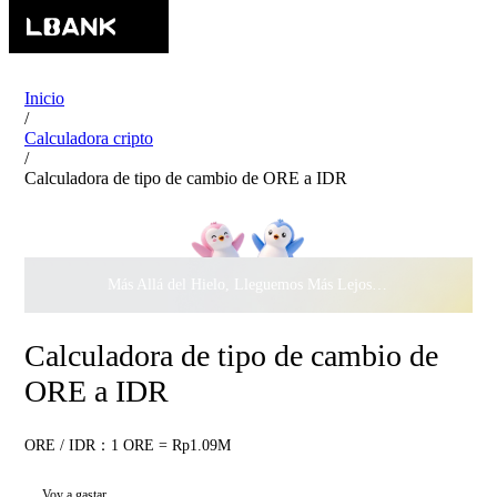
Inicio
/
Calculadora cripto
/
Calculadora de tipo de cambio de ORE a IDR
Más Allá del Hielo, Lleguemos Más Lejos Juntos ·
$500.000
c
Calculadora de tipo de cambio de
ORE a IDR
ORE / IDR：1 ORE = Rp1.09M
Voy a gastar