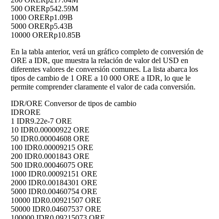
500 ORE
Rp542.59M
1000 ORE
Rp1.09B
5000 ORE
Rp5.43B
10000 ORE
Rp10.85B
En la tabla anterior, verá un gráfico completo de conversión de
ORE a IDR, que muestra la relación de valor del USD en
diferentes valores de conversión comunes. La lista abarca los
tipos de cambio de 1 ORE a 10 000 ORE a IDR, lo que le
permite comprender claramente el valor de cada conversión.
IDR/ORE Conversor de tipos de cambio
IDR
ORE
1 IDR
9.22e-7 ORE
10 IDR
0.00000922 ORE
50 IDR
0.00004608 ORE
100 IDR
0.00009215 ORE
200 IDR
0.0001843 ORE
500 IDR
0.00046075 ORE
1000 IDR
0.00092151 ORE
2000 IDR
0.00184301 ORE
5000 IDR
0.00460754 ORE
10000 IDR
0.00921507 ORE
50000 IDR
0.04607537 ORE
100000 IDR
0.09215073 ORE