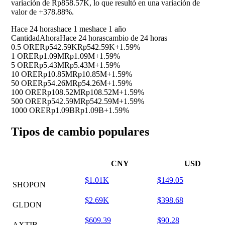
variación de Rp858.57K, lo que resultó en una variación de
valor de
+378.88%
.
Hace 24 horas
hace 1 mes
hace 1 año
Cantidad
Ahora
Hace 24 horas
cambio de 24 horas
0.5 ORE
Rp542.59K
Rp542.59K
+1.59%
1 ORE
Rp1.09M
Rp1.09M
+1.59%
5 ORE
Rp5.43M
Rp5.43M
+1.59%
10 ORE
Rp10.85M
Rp10.85M
+1.59%
50 ORE
Rp54.26M
Rp54.26M
+1.59%
100 ORE
Rp108.52M
Rp108.52M
+1.59%
500 ORE
Rp542.59M
Rp542.59M
+1.59%
1000 ORE
Rp1.09B
Rp1.09B
+1.59%
Tipos de cambio populares
CNY
USD
$1.01K
$149.05
SHOPON
$2.69K
$398.68
GLDON
$609.39
$90.28
AXTIB