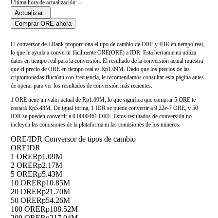
Última hora de actualización: --
Actualizar
Comprar ORE ahora
El conversor de LBank proporciona el tipo de cambio de ORE y IDR en tiempo real,
lo que le ayuda a convertir fácilmente ORE(ORE) a IDR. Esta herramienta utiliza
datos en tiempo real para la conversión. El resultado de la conversión actual muestra
que el precio de ORE en tiempo real es Rp1.09M. Dado que los precios de las
criptomonedas fluctúan con frecuencia, le recomendamos consultar esta página antes
de operar para ver los resultados de conversión más recientes.
1 ORE tiene un valor actual de Rp1.09M, lo que significa que comprar 5 ORE te
costará Rp5.43M. De igual forma, 1 IDR se puede convertir a 9.22e-7 ORE, y 50
IDR se pueden convertir a 0.0000461 ORE. Estos resultados de conversión no
incluyen las comisiones de la plataforma ni las comisiones de los mineros.
ORE/IDR Conversor de tipos de cambio
ORE
IDR
1 ORE
Rp1.09M
2 ORE
Rp2.17M
5 ORE
Rp5.43M
10 ORE
Rp10.85M
20 ORE
Rp21.70M
50 ORE
Rp54.26M
100 ORE
Rp108.52M
200 ORE
Rp217.04M