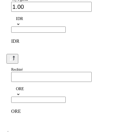
IDR
IDR
Recibiré
ORE
ORE