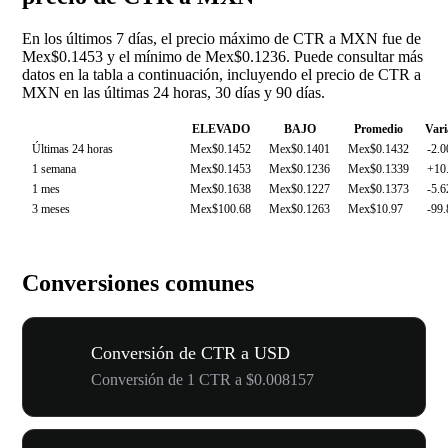
En los últimos 7 días, el precio máximo de CTR a MXN fue de
Mex$0.1453 y el mínimo de Mex$0.1236. Puede consultar más
datos en la tabla a continuación, incluyendo el precio de CTR a
MXN en las últimas 24 horas, 30 días y 90 días.
ELEVADO
BAJO
Promedio
Vari
Últimas 24 horas
Mex$0.1452
Mex$0.1401
Mex$0.1432
-2.
1 semana
Mex$0.1453
Mex$0.1236
Mex$0.1339
+10
1 mes
Mex$0.1638
Mex$0.1227
Mex$0.1373
-5.
3 meses
Mex$100.68
Mex$0.1263
Mex$10.97
-99
Conversiones comunes
Conversión de CTR a USD
Conversión de 1 CTR a $0.008157