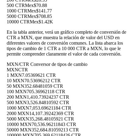
500 CTR
Mex$70.88
1000 CTR
Mex$141.77
5000 CTR
Mex$708.85
10000 CTR
Mex$1.42K
En la tabla anterior, verá un gráfico completo de conversión de
CTR a MXN, que muestra la relación de valor del USD en
diferentes valores de conversión comunes. La lista abarca los
tipos de cambio de 1 CTR a 10 000 CTR a MXN, lo que le
permite comprender claramente el valor de cada conversión.
MXN/CTR Conversor de tipos de cambio
MXN
CTR
1 MXN
7.05369621 CTR
10 MXN
70.53696212 CTR
50 MXN
352.68481059 CTR
100 MXN
705.36962118 CTR
200 MXN
1,410.73924237 CTR
500 MXN
3,526.84810592 CTR
1000 MXN
7,053.69621184 CTR
2000 MXN
14,107.39242369 CTR
5000 MXN
35,268.48105921 CTR
10000 MXN
70,536.96211843 CTR
50000 MXN
352,684.81059213 CTR
100000 MXN
705,369.62118426 CTR