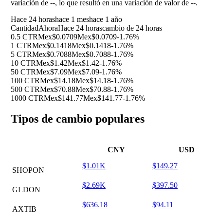
variación de
--
, lo que resultó en una variación de valor de
--
.
Hace 24 horas
hace 1 mes
hace 1 año
Cantidad
Ahora
Hace 24 horas
cambio de 24 horas
0.5 CTR
Mex$0.0709
Mex$0.0709
-1.76%
1 CTR
Mex$0.1418
Mex$0.1418
-1.76%
5 CTR
Mex$0.7088
Mex$0.7088
-1.76%
10 CTR
Mex$1.42
Mex$1.42
-1.76%
50 CTR
Mex$7.09
Mex$7.09
-1.76%
100 CTR
Mex$14.18
Mex$14.18
-1.76%
500 CTR
Mex$70.88
Mex$70.88
-1.76%
1000 CTR
Mex$141.77
Mex$141.77
-1.76%
Tipos de cambio populares
CNY
USD
$1.01K
$149.27
SHOPON
$2.69K
$397.50
GLDON
$636.18
$94.11
AXTIB