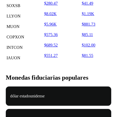
$280.47
$41.49
SOXSB
$8.02K
$1.19K
LLYON
$5.96K
$881.73
MUON
$575.36
$85.11
COPXON
$689.52
$102.00
INTCON
$551.27
$81.55
IAUON
Monedas fiduciarias populares
dólar estadounidense