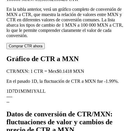
En la tabla anterior, verá un gráfico completo de conversión de
MXN a CTR, que muestra la relación de valores entre MXN y
CTR en diferentes valores de conversión comunes. La lista
abarca los tipos de cambio de 1 MXN a 100 000 MXN a CTR,
lo que le permite comprender claramente el valor de cada
conversión.
Comprar CTR ahora
Gráfico de CTR a MXN
CTR
/
MXN
:
1 CTR = Mex$0.1418 MXN
En el pasado 1D, la fluctuación de CTR a MXN fue
-1.99%
.
1D
7D
1M
3M
1Y
ALL
--
--
--
Datos de conversión de CTR/MXN:
fluctuaciones de valor y cambios de
precio de CTR a MXN