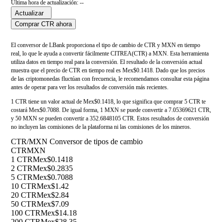
Última hora de actualización: --
Actualizar
Comprar CTR ahora
El conversor de LBank proporciona el tipo de cambio de CTR y MXN en tiempo
real, lo que le ayuda a convertir fácilmente CITREA(CTR) a MXN. Esta herramienta
utiliza datos en tiempo real para la conversión. El resultado de la conversión actual
muestra que el precio de CTR en tiempo real es Mex$0.1418. Dado que los precios
de las criptomonedas fluctúan con frecuencia, le recomendamos consultar esta página
antes de operar para ver los resultados de conversión más recientes.
1 CTR tiene un valor actual de Mex$0.1418, lo que significa que comprar 5 CTR te
costará Mex$0.7088. De igual forma, 1 MXN se puede convertir a 7.05369621 CTR,
y 50 MXN se pueden convertir a 352.6848105 CTR. Estos resultados de conversión
no incluyen las comisiones de la plataforma ni las comisiones de los mineros.
CTR/MXN Conversor de tipos de cambio
CTR
MXN
1 CTR
Mex$0.1418
2 CTR
Mex$0.2835
5 CTR
Mex$0.7088
10 CTR
Mex$1.42
20 CTR
Mex$2.84
50 CTR
Mex$7.09
100 CTR
Mex$14.18
200 CTR
Mex$28.35