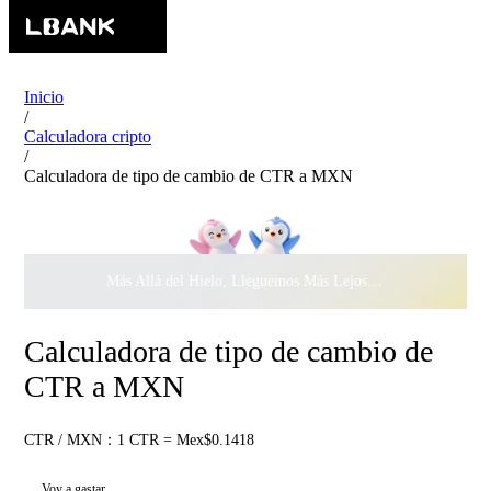
Inicio
/
Calculadora cripto
/
Calculadora de tipo de cambio de CTR a MXN
Más Allá del Hielo, Lleguemos Más Lejos Juntos ·
$500.000
c
Calculadora de tipo de cambio de
CTR a MXN
CTR / MXN：1 CTR = Mex$0.1418
Voy a gastar