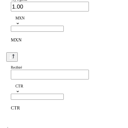
MXN
MXN
Recibiré
CTR
CTR