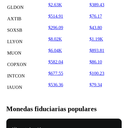
$2.63K
$389.43
GLDON
$514.91
$76.17
AXTIB
$296.09
$43.80
SOXSB
$8.02K
$1.19K
LLYON
$6.04K
$893.81
MUON
$582.04
$86.10
COPXON
$677.55
$100.23
INTCON
$536.36
$79.34
IAUON
Monedas fiduciarias populares