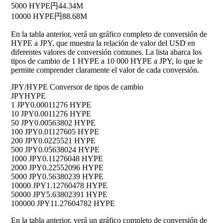
5000 HYPE
円44.34M
10000 HYPE
円88.68M
En la tabla anterior, verá un gráfico completo de conversión de
HYPE a JPY, que muestra la relación de valor del USD en
diferentes valores de conversión comunes. La lista abarca los
tipos de cambio de 1 HYPE a 10 000 HYPE a JPY, lo que le
permite comprender claramente el valor de cada conversión.
JPY/HYPE Conversor de tipos de cambio
JPY
HYPE
1 JPY
0.00011276 HYPE
10 JPY
0.0011276 HYPE
50 JPY
0.00563802 HYPE
100 JPY
0.01127605 HYPE
200 JPY
0.0225521 HYPE
500 JPY
0.05638024 HYPE
1000 JPY
0.11276048 HYPE
2000 JPY
0.22552096 HYPE
5000 JPY
0.56380239 HYPE
10000 JPY
1.12760478 HYPE
50000 JPY
5.63802391 HYPE
100000 JPY
11.27604782 HYPE
En la tabla anterior, verá un gráfico completo de conversión de