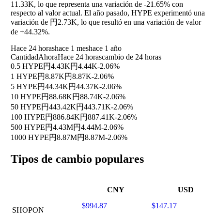
11.33K, lo que representa una variación de
-21.65%
con
respecto al valor actual. El año pasado, HYPE experimentó una
variación de 円2.73K, lo que resultó en una variación de valor
de
+44.32%
.
Hace 24 horas
hace 1 mes
hace 1 año
Cantidad
Ahora
Hace 24 horas
cambio de 24 horas
0.5 HYPE
円4.43K
円4.44K
-2.06%
1 HYPE
円8.87K
円8.87K
-2.06%
5 HYPE
円44.34K
円44.37K
-2.06%
10 HYPE
円88.68K
円88.74K
-2.06%
50 HYPE
円443.42K
円443.71K
-2.06%
100 HYPE
円886.84K
円887.41K
-2.06%
500 HYPE
円4.43M
円4.44M
-2.06%
1000 HYPE
円8.87M
円8.87M
-2.06%
Tipos de cambio populares
CNY
USD
$994.87
$147.17
SHOPON