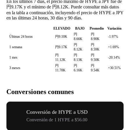
En los últimos 7 días, el precio máximo de HYPE a JPY fue de
円9.17K y el mínimo de 円8.12K. Puede consultar más datos
en la tabla a continuación, incluyendo el precio de HYPE a JPY
en las últimas 24 horas, 30 días y 90 días.
ELEVADO
BAJO
Promedio
Variación
円
円
Últimas 24 horas
円9.10K
-1.97%
8.66K
8.90K
円
円
1 semana
円9.17K
+1.69%
8.12K
8.59K
円
円
円
1 mes
-20.14%
11.12K
8.13K
9.50K
円
円
円
3 meses
+30.51%
11.78K
6.16K
9.54K
Conversiones comunes
Conversión de HYPE a USD
Conversión de 1 HYPE a $56.00