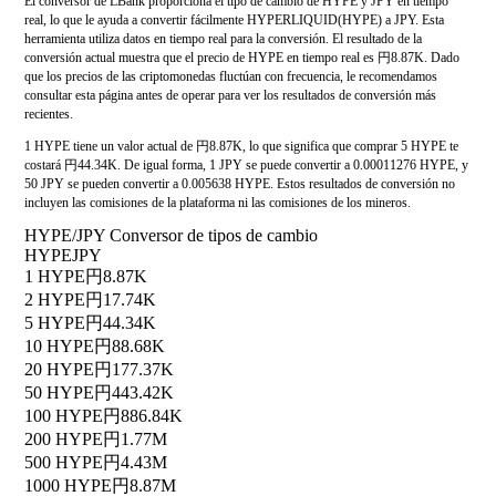
El conversor de LBank proporciona el tipo de cambio de HYPE y JPY en tiempo
real, lo que le ayuda a convertir fácilmente HYPERLIQUID(HYPE) a JPY. Esta
herramienta utiliza datos en tiempo real para la conversión. El resultado de la
conversión actual muestra que el precio de HYPE en tiempo real es 円8.87K. Dado
que los precios de las criptomonedas fluctúan con frecuencia, le recomendamos
consultar esta página antes de operar para ver los resultados de conversión más
recientes.
1 HYPE tiene un valor actual de 円8.87K, lo que significa que comprar 5 HYPE te
costará 円44.34K. De igual forma, 1 JPY se puede convertir a 0.00011276 HYPE, y
50 JPY se pueden convertir a 0.005638 HYPE. Estos resultados de conversión no
incluyen las comisiones de la plataforma ni las comisiones de los mineros.
HYPE/JPY Conversor de tipos de cambio
HYPE
JPY
1 HYPE
円8.87K
2 HYPE
円17.74K
5 HYPE
円44.34K
10 HYPE
円88.68K
20 HYPE
円177.37K
50 HYPE
円443.42K
100 HYPE
円886.84K
200 HYPE
円1.77M
500 HYPE
円4.43M
1000 HYPE
円8.87M