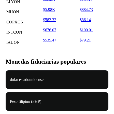
LLYON
$5.98K
$884.73
MUON
$582.32
$86.14
COPXON
$676.07
$100.01
INTCON
$535.47
$79.21
IAUON
Monedas fiduciarias populares
dólar estadounidense
Peso filipino (PHP)