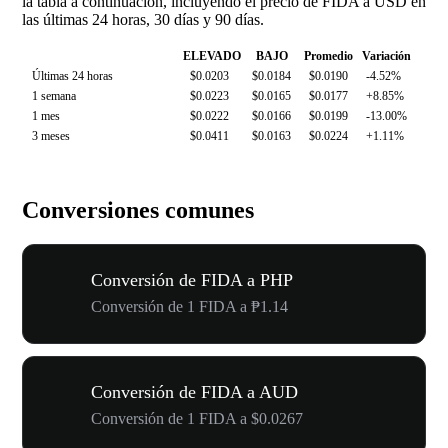
la tabla a continuación, incluyendo el precio de FIDA a USD en
las últimas 24 horas, 30 días y 90 días.
ELEVADO
BAJO
Promedio
Variación
Últimas 24 horas
$0.0203
$0.0184
$0.0190
-4.52%
1 semana
$0.0223
$0.0165
$0.0177
+8.85%
1 mes
$0.0222
$0.0166
$0.0199
-13.00%
3 meses
$0.0411
$0.0163
$0.0224
+1.11%
Conversiones comunes
Conversión de FIDA a PHP
Conversión de 1 FIDA a ₱1.14
Conversión de FIDA a AUD
Conversión de 1 FIDA a $0.0267