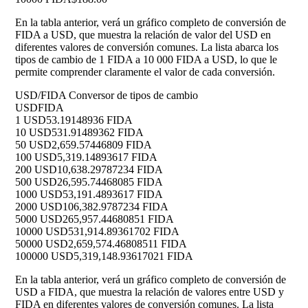
En la tabla anterior, verá un gráfico completo de conversión de
FIDA a USD, que muestra la relación de valor del USD en
diferentes valores de conversión comunes. La lista abarca los
tipos de cambio de 1 FIDA a 10 000 FIDA a USD, lo que le
permite comprender claramente el valor de cada conversión.
USD/FIDA Conversor de tipos de cambio
USD
FIDA
1 USD
53.19148936 FIDA
10 USD
531.91489362 FIDA
50 USD
2,659.57446809 FIDA
100 USD
5,319.14893617 FIDA
200 USD
10,638.29787234 FIDA
500 USD
26,595.74468085 FIDA
1000 USD
53,191.4893617 FIDA
2000 USD
106,382.9787234 FIDA
5000 USD
265,957.44680851 FIDA
10000 USD
531,914.89361702 FIDA
50000 USD
2,659,574.46808511 FIDA
100000 USD
5,319,148.93617021 FIDA
En la tabla anterior, verá un gráfico completo de conversión de
USD a FIDA, que muestra la relación de valores entre USD y
FIDA en diferentes valores de conversión comunes. La lista