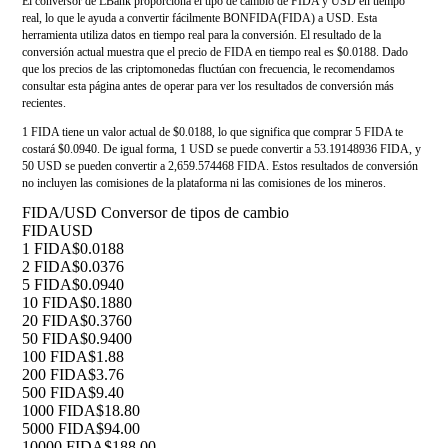
El conversor de LBank proporciona el tipo de cambio de FIDA y USD en tiempo
real, lo que le ayuda a convertir fácilmente BONFIDA(FIDA) a USD. Esta
herramienta utiliza datos en tiempo real para la conversión. El resultado de la
conversión actual muestra que el precio de FIDA en tiempo real es $0.0188. Dado
que los precios de las criptomonedas fluctúan con frecuencia, le recomendamos
consultar esta página antes de operar para ver los resultados de conversión más
recientes.
1 FIDA tiene un valor actual de $0.0188, lo que significa que comprar 5 FIDA te
costará $0.0940. De igual forma, 1 USD se puede convertir a 53.19148936 FIDA, y
50 USD se pueden convertir a 2,659.574468 FIDA. Estos resultados de conversión
no incluyen las comisiones de la plataforma ni las comisiones de los mineros.
FIDA/USD Conversor de tipos de cambio
FIDA
USD
1 FIDA
$0.0188
2 FIDA
$0.0376
5 FIDA
$0.0940
10 FIDA
$0.1880
20 FIDA
$0.3760
50 FIDA
$0.9400
100 FIDA
$1.88
200 FIDA
$3.76
500 FIDA
$9.40
1000 FIDA
$18.80
5000 FIDA
$94.00
10000 FIDA
$188.00