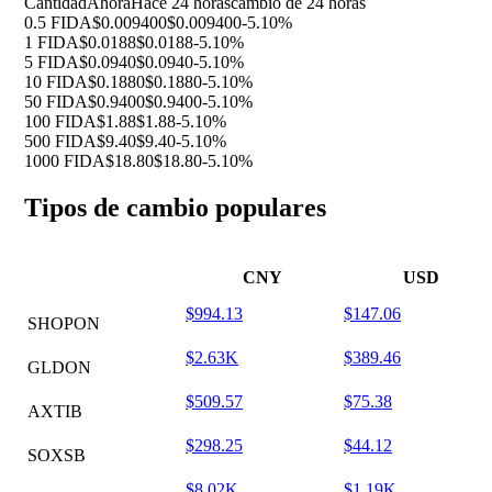
Cantidad
Ahora
Hace 24 horas
cambio de 24 horas
0.5 FIDA
$0.009400
$0.009400
-5.10%
1 FIDA
$0.0188
$0.0188
-5.10%
5 FIDA
$0.0940
$0.0940
-5.10%
10 FIDA
$0.1880
$0.1880
-5.10%
50 FIDA
$0.9400
$0.9400
-5.10%
100 FIDA
$1.88
$1.88
-5.10%
500 FIDA
$9.40
$9.40
-5.10%
1000 FIDA
$18.80
$18.80
-5.10%
Tipos de cambio populares
CNY
USD
$994.13
$147.06
SHOPON
$2.63K
$389.46
GLDON
$509.57
$75.38
AXTIB
$298.25
$44.12
SOXSB
$8.02K
$1.19K