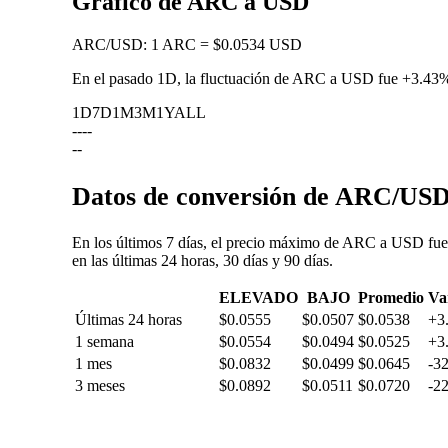
Gráfico de ARC a USD
ARC
/
USD
:
1 ARC = $0.0534 USD
En el pasado 1D, la fluctuación de ARC a USD fue
+3.43
1D
7D
1M
3M
1Y
ALL
--
--
--
Datos de conversión de ARC/USD:
En los últimos 7 días, el precio máximo de ARC a USD fue
en las últimas 24 horas, 30 días y 90 días.
ELEVADO
BAJO
Promedio
Va
Últimas 24 horas
$0.0555
$0.0507
$0.0538
+3
1 semana
$0.0554
$0.0494
$0.0525
+3
1 mes
$0.0832
$0.0499
$0.0645
-3
3 meses
$0.0892
$0.0511
$0.0720
-2