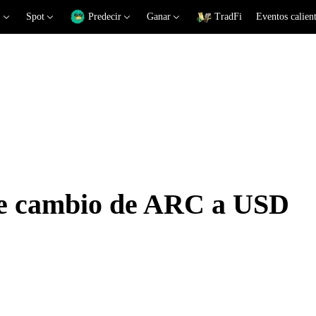
Spot
Predecir
Ganar
TradFi
Eventos calien
de cambio de ARC a USD