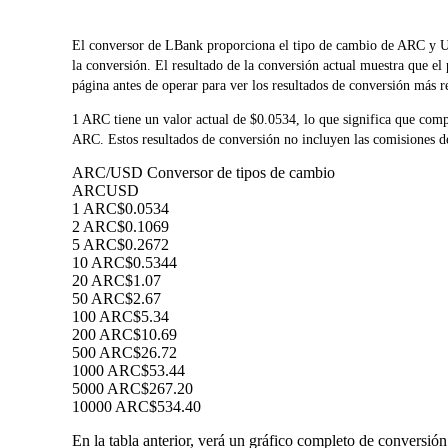
El conversor de LBank proporciona el tipo de cambio de ARC y U
la conversión. El resultado de la conversión actual muestra que e
página antes de operar para ver los resultados de conversión más r
1 ARC tiene un valor actual de $0.0534, lo que significa que c
ARC. Estos resultados de conversión no incluyen las comisiones de
ARC/USD Conversor de tipos de cambio
ARC
USD
1 ARC
$0.0534
2 ARC
$0.1069
5 ARC
$0.2672
10 ARC
$0.5344
20 ARC
$1.07
50 ARC
$2.67
100 ARC
$5.34
200 ARC
$10.69
500 ARC
$26.72
1000 ARC
$53.44
5000 ARC
$267.20
10000 ARC
$534.40
En la tabla anterior, verá un gráfico completo de conversi