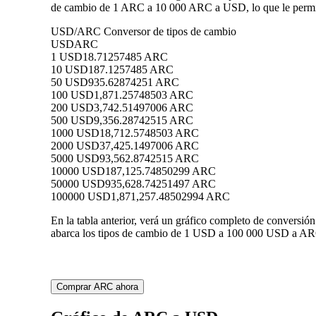
de cambio de 1 ARC a 10 000 ARC a USD, lo que le permit
USD/ARC Conversor de tipos de cambio
USD
ARC
1 USD
18.71257485 ARC
10 USD
187.1257485 ARC
50 USD
935.62874251 ARC
100 USD
1,871.25748503 ARC
200 USD
3,742.51497006 ARC
500 USD
9,356.28742515 ARC
1000 USD
18,712.5748503 ARC
2000 USD
37,425.1497006 ARC
5000 USD
93,562.8742515 ARC
10000 USD
187,125.74850299 ARC
50000 USD
935,628.74251497 ARC
100000 USD
1,871,257.48502994 ARC
En la tabla anterior, verá un gráfico completo de conversi
abarca los tipos de cambio de 1 USD a 100 000 USD a ARC,
Comprar ARC ahora