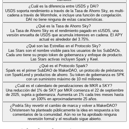
¿Cuál es la diferencia entre USDS y DAI?
USDS soporta rendimiento a través de la Tasa de Ahorro Sky, es multi-
cadena a través de Wormhole, e incluye una función de congelación.
DAI no tiene ninguna de estas características.
¿Qué es la Tasa de Ahorro Sky?
La Tasa de Ahorro Sky es el rendimiento pagado en sUSDS, una
versión envuelta de USDS que acumula intereses en cadena. El APY
actual es alrededor del 3.75%.
¿Qué son las Estrellas en el Protocolo Sky?
Las Stars son el nombre visible para los usuarios de los SubDAOs.
Cada uno tiene su propio token de gobernanza y enfoque de producto.
Las Stars activas incluyen Spark y Keel.
¿Qué es el Protocolo Spark?
Spark es el primer SubDAO de MakerDAO, un protocolo de préstamos
con SparkLend y productos de ahorro. Su token de gobernanza es SPK
con un suministro máximo de 10 mil millones.
¿Cuál es el calendario de penalizaciones de MKR a SKY?
Una reducción del 1% de SKY por MKR comienza el 22 de septiembre
de 2025, sujeta a gobernanza. Aumenta un 1% cada tres meses hasta
un 100% en aproximadamente 25 años.
¿Podría Sky revertir el cambio de marca y volver a MakerDAO?
Christensen ha planteado públicamente la idea en respuesta a los
comentarios de la comunidad. Aún no se ha aprobado ninguna
reversión formal y el resultado sigue abierto.