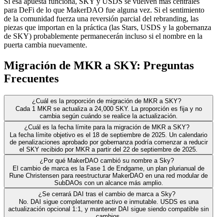
Si esa apuesta funciona, SKY y USDS se vuelven más centrales
para DeFi de lo que MakerDAO fue alguna vez. Si el sentimiento
de la comunidad fuerza una reversión parcial del rebranding, las
piezas que importan en la práctica (las Stars, USDS y la gobernanza
de SKY) probablemente permanecerán incluso si el nombre en la
puerta cambia nuevamente.
Migración de MKR a SKY: Preguntas
Frecuentes
¿Cuál es la proporción de migración de MKR a SKY?
Cada 1 MKR se actualiza a 24,000 SKY. La proporción es fija y no
cambia según cuándo se realice la actualización.
¿Cuál es la fecha límite para la migración de MKR a SKY?
La fecha límite objetivo es el 18 de septiembre de 2025. Un calendario
de penalizaciones aprobado por gobernanza podría comenzar a reducir
el SKY recibido por MKR a partir del 22 de septiembre de 2025.
¿Por qué MakerDAO cambió su nombre a Sky?
El cambio de marca es la Fase 1 de Endgame, un plan plurianual de
Rune Christensen para reestructurar MakerDAO en una red modular de
SubDAOs con un alcance más amplio.
¿Se cerrará DAI tras el cambio de marca a Sky?
No. DAI sigue completamente activo e inmutable. USDS es una
actualización opcional 1:1, y mantener DAI sigue siendo compatible sin
cambios.