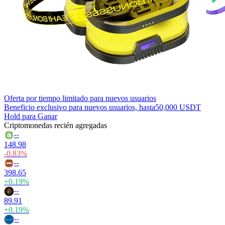
Oferta por tiempo limitado para nuevos usuarios
Beneficio exclusivo para nuevos usuarios, hasta
50,000 USDT
Hold para Ganar
Criptomonedas recién agregadas
--
148.98
-0.83%
--
398.65
+0.19%
--
89.91
+0.19%
--