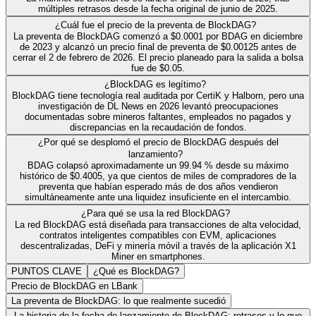
múltiples retrasos desde la fecha original de junio de 2025.
¿Cuál fue el precio de la preventa de BlockDAG?
La preventa de BlockDAG comenzó a $0.0001 por BDAG en diciembre
de 2023 y alcanzó un precio final de preventa de $0.00125 antes de
cerrar el 2 de febrero de 2026. El precio planeado para la salida a bolsa
fue de $0.05.
¿BlockDAG es legítimo?
BlockDAG tiene tecnología real auditada por CertiK y Halborn, pero una
investigación de DL News en 2026 levantó preocupaciones
documentadas sobre mineros faltantes, empleados no pagados y
discrepancias en la recaudación de fondos.
¿Por qué se desplomó el precio de BlockDAG después del
lanzamiento?
BDAG colapsó aproximadamente un 99.94 % desde su máximo
histórico de $0.4005, ya que cientos de miles de compradores de la
preventa que habían esperado más de dos años vendieron
simultáneamente ante una liquidez insuficiente en el intercambio.
¿Para qué se usa la red BlockDAG?
La red BlockDAG está diseñada para transacciones de alta velocidad,
contratos inteligentes compatibles con EVM, aplicaciones
descentralizadas, DeFi y minería móvil a través de la aplicación X1
Miner en smartphones.
PUNTOS CLAVE
¿Qué es BlockDAG?
Precio de BlockDAG en LBank
La preventa de BlockDAG: lo que realmente sucedió
La historia de la fecha de lanzamiento de BlockDAG: retrasos y lo que