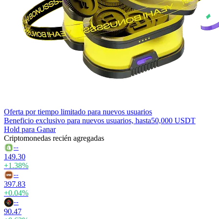
Oferta por tiempo limitado para nuevos usuarios
Beneficio exclusivo para nuevos usuarios, hasta
50,000 USDT
Hold para Ganar
Criptomonedas recién agregadas
--
149.30
+1.38%
--
397.83
+0.04%
--
90.47