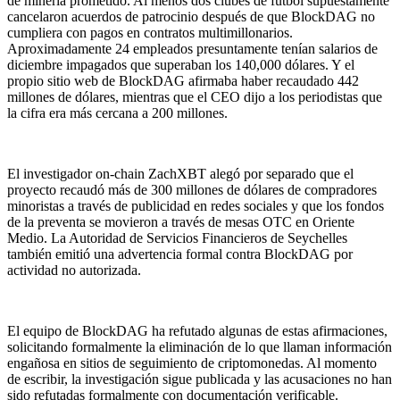
de minería prometido. Al menos dos clubes de fútbol supuestamente
cancelaron acuerdos de patrocinio después de que BlockDAG no
cumpliera con pagos en contratos multimillonarios.
Aproximadamente 24 empleados presuntamente tenían salarios de
diciembre impagados que superaban los 140,000 dólares. Y el
propio sitio web de BlockDAG afirmaba haber recaudado 442
millones de dólares, mientras que el CEO dijo a los periodistas que
la cifra era más cercana a 200 millones.
El investigador on-chain ZachXBT alegó por separado que el
proyecto recaudó más de 300 millones de dólares de compradores
minoristas a través de publicidad en redes sociales y que los fondos
de la preventa se movieron a través de mesas OTC en Oriente
Medio. La Autoridad de Servicios Financieros de Seychelles
también emitió una advertencia formal contra BlockDAG por
actividad no autorizada.
El equipo de BlockDAG ha refutado algunas de estas afirmaciones,
solicitando formalmente la eliminación de lo que llaman información
engañosa en sitios de seguimiento de criptomonedas. Al momento
de escribir, la investigación sigue publicada y las acusaciones no han
sido refutadas formalmente con documentación verificable.