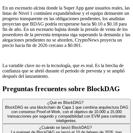
En un escenario alcista donde la Super App gane usuarios reales, las
listas de Nivel 1 continúen expandiéndose y el equipo demuestre un
progreso transparente en las obligaciones pendientes, los analistas
proyectan que BDAG podría recuperarse hacia $0.10 a $0.18 para
fin de año. En un escenario bajista donde la presión de venta de los
poseedores de la preventa temprana siga superando la demanda y las
alegaciones pendientes no se aborden, CryptoNews proyecta un
precio hacia fin de 2026 cercano a $0.001.
La variable clave no es la tecnología, que es real. Es la brecha de
confianza que se abrió durante el periodo de preventa y se amplió
después del lanzamiento.
Preguntas frecuentes sobre BlockDAG
¿Qué es BlockDAG?
BlockDAG es una blockchain de Capa 1 que combina arquitectura DAG
con consenso Proof-of-Work, con el objetivo de 10,000 a 15,000
transacciones por segundo y compatibilidad con EVM para contratos
inteligentes.
¿Cuándo se lanzó BlockDAG?
La mainnet de BlockDAG se lanzó el 10 de febrero de 2026, tras