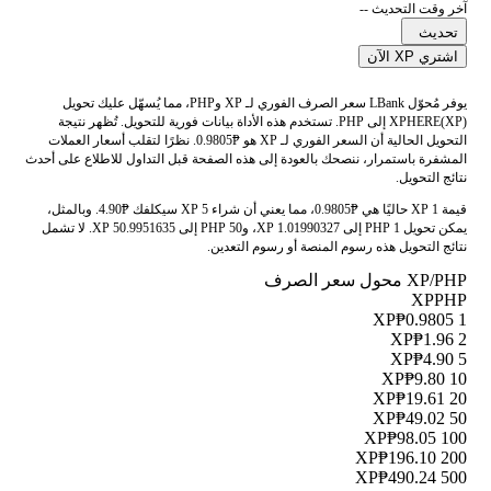
آخر وقت التحديث --
تحديث
اشتري XP الآن
يوفر مُحوّل LBank سعر الصرف الفوري لـ XP وPHP، مما يُسهّل عليك تحويل
XPHERE(XP) إلى PHP. تستخدم هذه الأداة بيانات فورية للتحويل. تُظهر نتيجة
التحويل الحالية أن السعر الفوري لـ XP هو ₱0.9805. نظرًا لتقلب أسعار العملات
المشفرة باستمرار، ننصحك بالعودة إلى هذه الصفحة قبل التداول للاطلاع على أحدث
نتائج التحويل.
قيمة 1 XP حاليًا هي ₱0.9805، مما يعني أن شراء 5 XP سيكلفك ₱4.90. وبالمثل،
يمكن تحويل 1 PHP إلى 1.01990327 XP، و50 PHP إلى 50.9951635 XP. لا تشمل
نتائج التحويل هذه رسوم المنصة أو رسوم التعدين.
XP/PHP محول سعر الصرف
XP
PHP
₱0.9805
1 XP
₱1.96
2 XP
₱4.90
5 XP
₱9.80
10 XP
₱19.61
20 XP
₱49.02
50 XP
₱98.05
100 XP
₱196.10
200 XP
₱490.24
500 XP