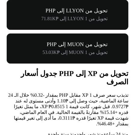
تحويل من LLYON إلى PHP
تحويل من 1 LLYON إلى ₱71.81K
تحويل من MUON إلى PHP
تحويل من 1 MUON إلى ₱53.03K
تحويل من XP إلى PHP جدول أسعار
الصرف
تذبذب سعر صرف 1 XP مقابل PHP بمقدار
-0.32%
خلال الـ 24
ساعة الماضية، حيث وصل إلى ₱1.10 وأدنى مستوى له عند
₱0.9727. قبل شهر، كانت قيمة 1 XP ₱0.8515، ما يمثل تغيرًا
قدره
+15.14%
مقارنةً بالقيمة الحالية. في العام الماضي،
شهدت قيمة XP تغيرًا قدره ₱0.3111، ما أدى إلى تغير قيمتها
بمقدار
+46.48%
.
منذ 24 ساعة
منذ شهر واحد
منذ سنة واحدة