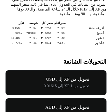
المزيد من البيانات في الجدول أدناه، بما في ذلك سعر السهم
من XP إلى PHP خلال الـ 24 ساعة الماضية، والـ 30 يومًا
الماضية، والـ 90 يومًا الماضية.
سعر اعلى
سعر أقل
متوسط
تغيّر
آخر 24 ساعة
₱1.09
₱0.9758
₱1.02
+0.15%
أسبوع 1
₱1.08
₱0.8888
₱0.9601
-1.90%
1 شهر
₱1.30
₱0.8202
₱1.03
+15.28%
3 أشهر
₱4.33
₱0.8024
₱1.54
-21.27%
التحويلات الشائعة
تحويل من XP إلى USD
تحويل من 1 XP إلى $0.0161
تحويل من XP إلى AUD