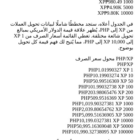
₱980.49
1000 XP
₱4.90K
5000 XP
₱9.80K
10000 XP
في الجدول أعلاه، ستجد مخططًا شاملًا لبيانات تحويل العملات
من XP إلى PHP، يُظهر علاقة قيمة الدولار الأمريكي بمبالغ
تحويل شائعة مختلفة. تغطي القائمة أسعار الصرف من 1 XP
إلى 10,000 XP إلى PHP، مما يُتيح لك فهم قيمة كل تحويل
بوضوح.
PHP/XP محول سعر الصرف
PHP
XP
1.01990327 XP
1 PHP
10.19903274 XP
10 PHP
50.99516369 XP
50 PHP
101.99032738 XP
100 PHP
203.98065476 XP
200 PHP
509.9516369 XP
500 PHP
1,019.90327381 XP
1000 PHP
2,039.80654762 XP
2000 PHP
5,099.51636905 XP
5000 PHP
10,199.0327381 XP
10000 PHP
50,995.16369048 XP
50000 PHP
101,990.32738095 XP
100000 PHP