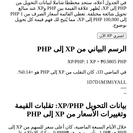
في الجدول أعلاه، ستجد مخططًا شاملًا لبيانات التحويل من
PHP إلى XP، يُظهر علاقة القيمة بين PHP وXP عند مبالغ
تحويل شائعة مختلفة. تغطي القائمة أسعار الصرف من 1 PHP
إلى 100,000 PHP إلى XP، مما يُتيح لك فهم قيمة كل تحويل
بوضوح.
اشتري XP الآن
الرسم البياني من XP إلى PHP
XP
/
PHP
:
1 XP = ₱0.9805 PHP
في الماضي 1D، كان التقلب من XP إلى PHP هو
+0.14%
.
1D
7D
1M
3M
1Y
ALL
--
--
--
بيانات التحويل XP/PHP: تقلبات القيمة
وتغييرات الأسعار من XP إلى PHP
خلال الأيام السبعة الماضية، كان أعلى سعر للسهم من XP إلى
PHP هو ₱1.08، وأدنى سعر هو ₱0.8888. يمكنك الاطلاع على