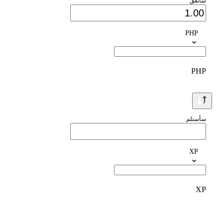
سأنفق
PHP
PHP
سأستلم
XP
XP