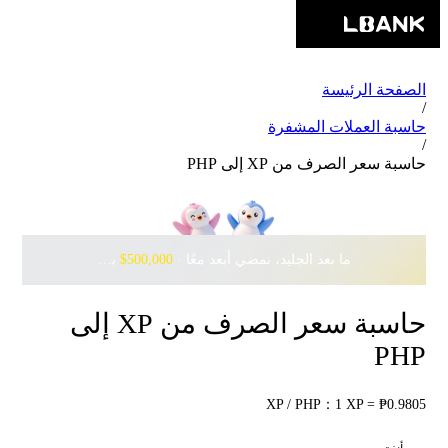
الصفحة الرئيسة
/
حاسبة العملات المشفرة
/
حاسبة سعر الصرف من XP إلى PHP
ما بعد الجليد، نمضي أبعد معًا · ‎
$500,000
بانتظارك مع Pudgy Penguins
حاسبة سعر الصرف من XP إلى
PHP
XP / PHP：1 XP = ₱0.9805