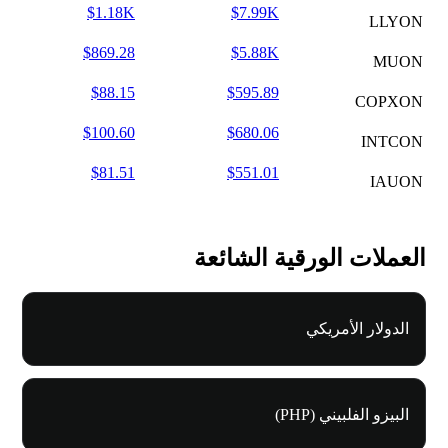
$1.18K
$7.99K
LLYON
$869.28
$5.88K
MUON
$88.15
$595.89
COPXON
$100.60
$680.06
INTCON
$81.51
$551.01
IAUON
العملات الورقية الشائعة
الدولار الأمريكي
البيزو الفلبيني (PHP)