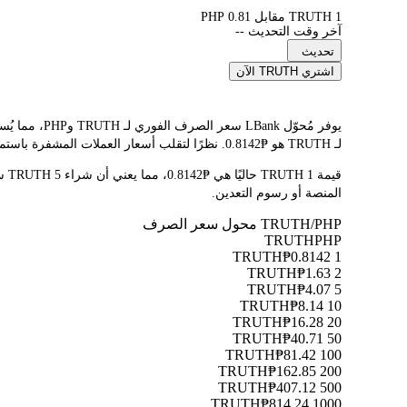
1 TRUTH مقابل 0.81 PHP
آخر وقت التحديث --
تحديث
اشتري TRUTH الآن
لـ TRUTH هو ₱0.8142. نظرًا لتقلب أسعار العملات المشفرة باستمرار، ننصحك بالعودة إلى هذه الصفحة قبل التداول للاطلاع على أحدث نتائج التحويل.
المنصة أو رسوم التعدين.
TRUTH/PHP محول سعر الصرف
TRUTH
PHP
₱0.8142
1 TRUTH
₱1.63
2 TRUTH
₱4.07
5 TRUTH
₱8.14
10 TRUTH
₱16.28
20 TRUTH
₱40.71
50 TRUTH
₱81.42
100 TRUTH
₱162.85
200 TRUTH
₱407.12
500 TRUTH
₱814.24
1000 TRUTH