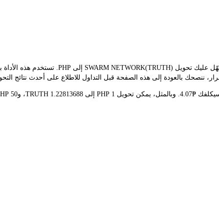
يوفر مُحوّل LBank سعر الصرف الفوري لـ TRUTH و