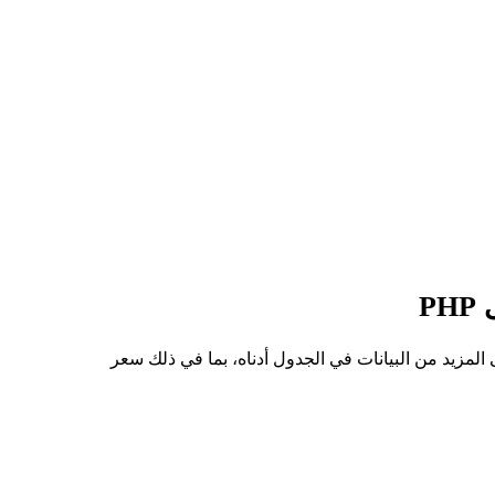
هم من TRUTH إلى PHP هو ₱0.8555، وأدنى سعر هو ₱0.7617. يمكنك الاطلاع على المزيد من البيانات في الجدول أدناه، بما في ذلك سعر