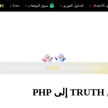
د الآجلة
التداول الفوري
سوق التوقعات
Earn
ما بعد الجليد، نمضي أبعد معًا · ‎
$500,000
بانتظارك مع Pudgy Penguins
P