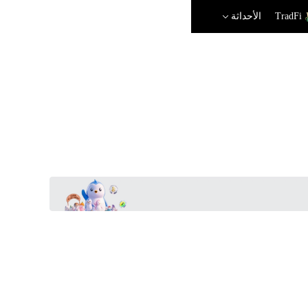
TradFi
الأحداثة