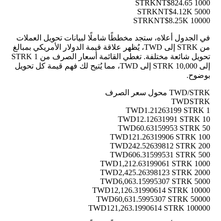
NT$824.65
1000 STRK
NT$4.12K
5000 STRK
NT$8.25K
10000 STRK
في الجدول أعلاه، ستجد مخططًا شاملًا لبيانات تحويل العملات
من STRK إلى TWD، يُظهر علاقة قيمة الدولار الأمريكي بمبالغ
تحويل شائعة مختلفة. تغطي القائمة أسعار الصرف من 1 STRK
إلى 10,000 STRK إلى TWD، مما يُتيح لك فهم قيمة كل تحويل
بوضوح.
TWD/STRK محول سعر الصرف
TWD
STRK
1.21263199 STRK
1 TWD
12.12631991 STRK
10 TWD
60.63159953 STRK
50 TWD
121.26319906 STRK
100 TWD
242.52639812 STRK
200 TWD
606.31599531 STRK
500 TWD
1,212.63199061 STRK
1000 TWD
2,425.26398123 STRK
2000 TWD
6,063.15995307 STRK
5000 TWD
12,126.31990614 STRK
10000 TWD
60,631.5995307 STRK
50000 TWD
121,263.1990614 STRK
100000 TWD