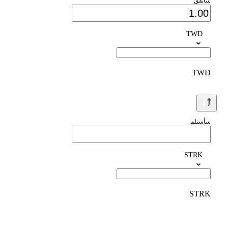
سأنفق
TWD
TWD
سأستلم
STRK
STRK