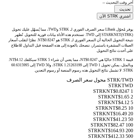
آخر وقت التحديث --
تحديث
اشتري STRK الآن
يوفر مُحوّل LBank سعر الصرف الفوري لـ STRK وTWD، مما يُسهّل عليك تحويل
STARKNET(STRK) إلى TWD. تستخدم هذه الأداة بيانات فورية للتحويل. تُظهر
نتيجة التحويل الحالية أن السعر الفوري لـ STRK هو NT$0.8247. نظرًا لتقلب أسعار
العملات المشفرة باستمرار، ننصحك بالعودة إلى هذه الصفحة قبل التداول للاطلاع
على أحدث نتائج التحويل.
قيمة 1 STRK حاليًا هي NT$0.8247، مما يعني أن شراء 5 STRK سيكلفك NT$4.12.
وبالمثل، يمكن تحويل 1 TWD إلى 1.21263199 STRK، و50 TWD إلى 60.6315995
STRK. لا تشمل نتائج التحويل هذه رسوم المنصة أو رسوم التعدين.
STRK/TWD محول سعر الصرف
STRK
TWD
NT$0.8247
1 STRK
NT$1.65
2 STRK
NT$4.12
5 STRK
NT$8.25
10 STRK
NT$16.49
20 STRK
NT$41.23
50 STRK
NT$82.47
100 STRK
NT$164.93
200 STRK
NT$412.33
500 STRK