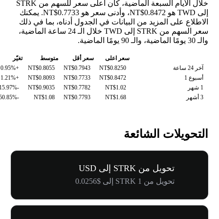
خلال الأيام السبعة الماضية، كان أعلى سعر للسهم من STRK
إلى TWD هو NT$0.8472، وأدنى سعر هو NT$0.7733. يمكنك
الاطلاع على المزيد من البيانات في الجدول أدناه، بما في ذلك
سعر السهم من STRK إلى TWD خلال الـ 24 ساعة الماضية،
والـ 30 يومًا الماضية، والـ 90 يومًا الماضية.
سعر اعلى
سعر أقل
متوسط
تغيّر
آخر 24 ساعة
NT$0.8250
NT$0.7943
NT$0.8055
+0.95%
أسبوع 1
NT$0.8472
NT$0.7733
NT$0.8093
+1.21%
1 شهر
NT$1.02
NT$0.7782
NT$0.9035
-15.97%
3 أشهر
NT$1.68
NT$0.7793
NT$1.08
-50.85%
التحويلات الشائعة
تحويل من STRK إلى USD
تحويل من 1 STRK إلى $0.0256