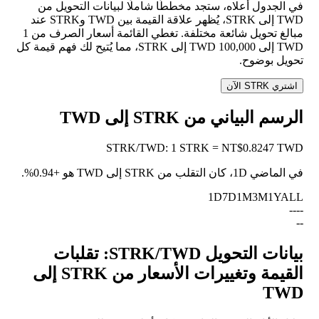
في الجدول أعلاه، ستجد مخططًا شاملًا لبيانات التحويل من
TWD إلى STRK، يُظهر علاقة القيمة بين TWD وSTRK عند
مبالغ تحويل شائعة مختلفة. تغطي القائمة أسعار الصرف من 1
TWD إلى 100,000 TWD إلى STRK، مما يُتيح لك فهم قيمة كل
تحويل بوضوح.
اشتري STRK الآن
الرسم البياني من STRK إلى TWD
STRK
/
TWD
:
1 STRK = NT$0.8247 TWD
في الماضي 1D، كان التقلب من STRK إلى TWD هو
+0.94%
.
1D
7D
1M
3M
1Y
ALL
--
--
--
بيانات التحويل STRK/TWD: تقلبات
القيمة وتغييرات الأسعار من STRK إلى
TWD