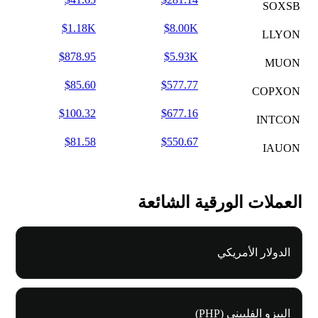
SOXSB
$1.18K
$8.00K
LLYON
$878.95
$5.93K
MUON
$85.60
$577.77
COPXON
$100.32
$677.16
INTCON
$81.58
$550.67
IAUON
العملات الورقية الشائعة
الدولار الأمريكي
البيزو الفلبيني (PHP)