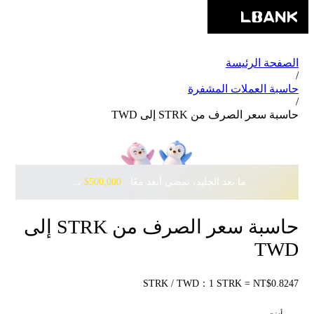
الصفحة الرئيسة
/
حاسبة العملات المشفرة
/
حاسبة سعر الصرف من STRK إلى TWD
ما بعد الجليد، نمضي أبعد معًا · ‎
$500,000
بانتظارك مع Pudgy Penguins
حاسبة سعر الصرف من STRK إلى
TWD
STRK / TWD：1 STRK = NT$0.8247