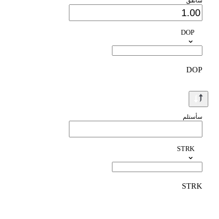
سأنفق
DOP
DOP
سأستلم
STRK
STRK