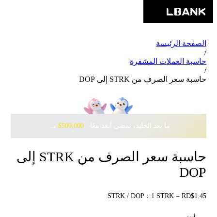
الصفحة الرئيسة
/
حاسبة العملات المشفرة
/
حاسبة سعر الصرف من STRK إلى DOP
ما بعد الجليد، نمضي أبعد معًا · ‎
$500,000
بانتظارك مع Pudgy Penguins
حاسبة سعر الصرف من STRK إلى
DOP
STRK / DOP：1 STRK = RD$1.45