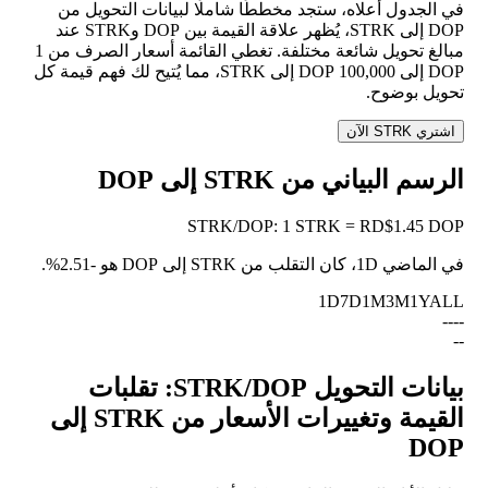
في الجدول أعلاه، ستجد مخططًا شاملًا لبيانات التحويل من
DOP إلى STRK، يُظهر علاقة القيمة بين DOP وSTRK عند
مبالغ تحويل شائعة مختلفة. تغطي القائمة أسعار الصرف من 1
DOP إلى 100,000 DOP إلى STRK، مما يُتيح لك فهم قيمة كل
تحويل بوضوح.
اشتري STRK الآن
الرسم البياني من STRK إلى DOP
STRK
/
DOP
:
1 STRK = RD$1.45 DOP
في الماضي 1D، كان التقلب من STRK إلى DOP هو
-2.51%
.
1D
7D
1M
3M
1Y
ALL
--
--
--
بيانات التحويل STRK/DOP: تقلبات
القيمة وتغييرات الأسعار من STRK إلى
DOP