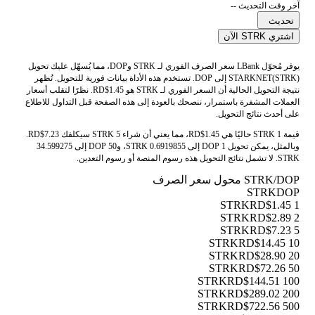
آخر وقت التحديث --
تحديث
اشتري STRK الآن
يوفر مُحوّل LBank سعر الصرف الفوري لـ STRK وDOP، مما يُسهّل عليك تحويل
STARKNET(STRK) إلى DOP. تستخدم هذه الأداة بيانات فورية للتحويل. تُظهر
نتيجة التحويل الحالية أن السعر الفوري لـ STRK هو RD$1.45. نظرًا لتقلب أسعار
العملات المشفرة باستمرار، ننصحك بالعودة إلى هذه الصفحة قبل التداول للاطلاع
على أحدث نتائج التحويل.
قيمة 1 STRK حاليًا هي RD$1.45، مما يعني أن شراء 5 STRK سيكلفك RD$7.23.
وبالمثل، يمكن تحويل 1 DOP إلى 0.6919855 STRK، و50 DOP إلى 34.599275
STRK. لا تشمل نتائج التحويل هذه رسوم المنصة أو رسوم التعدين.
STRK/DOP محول سعر الصرف
STRK
DOP
RD$1.45
1 STRK
RD$2.89
2 STRK
RD$7.23
5 STRK
RD$14.45
10 STRK
RD$28.90
20 STRK
RD$72.26
50 STRK
RD$144.51
100 STRK
RD$289.02
200 STRK
RD$722.56
500 STRK