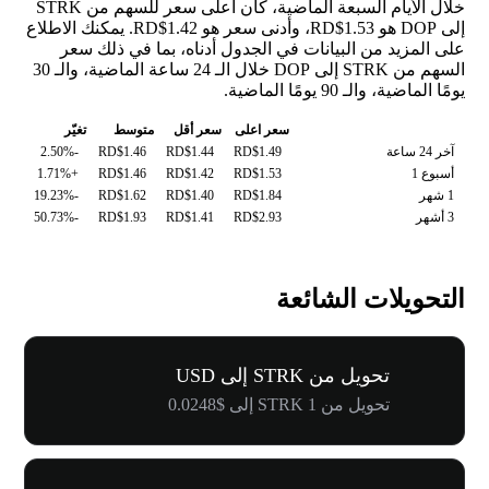
خلال الأيام السبعة الماضية، كان أعلى سعر للسهم من STRK
إلى DOP هو RD$1.53، وأدنى سعر هو RD$1.42. يمكنك الاطلاع
على المزيد من البيانات في الجدول أدناه، بما في ذلك سعر
السهم من STRK إلى DOP خلال الـ 24 ساعة الماضية، والـ 30
يومًا الماضية، والـ 90 يومًا الماضية.
سعر اعلى
سعر أقل
متوسط
تغيّر
آخر 24 ساعة
RD$1.49
RD$1.44
RD$1.46
-2.50%
أسبوع 1
RD$1.53
RD$1.42
RD$1.46
+1.71%
1 شهر
RD$1.84
RD$1.40
RD$1.62
-19.23%
3 أشهر
RD$2.93
RD$1.41
RD$1.93
-50.73%
التحويلات الشائعة
تحويل من STRK إلى USD
تحويل من 1 STRK إلى $0.0248