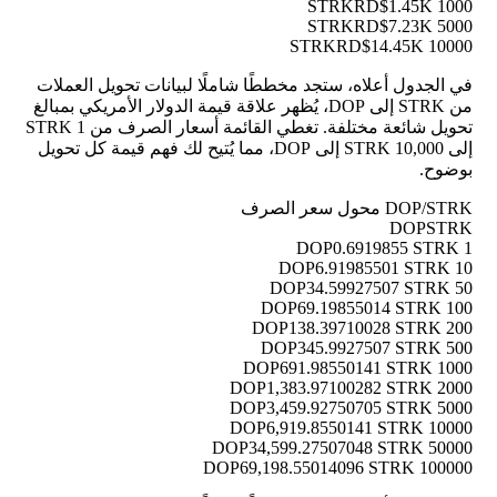
RD$1.45K
1000 STRK
RD$7.23K
5000 STRK
RD$14.45K
10000 STRK
في الجدول أعلاه، ستجد مخططًا شاملًا لبيانات تحويل العملات
من STRK إلى DOP، يُظهر علاقة قيمة الدولار الأمريكي بمبالغ
تحويل شائعة مختلفة. تغطي القائمة أسعار الصرف من 1 STRK
إلى 10,000 STRK إلى DOP، مما يُتيح لك فهم قيمة كل تحويل
بوضوح.
DOP/STRK محول سعر الصرف
DOP
STRK
0.6919855 STRK
1 DOP
6.91985501 STRK
10 DOP
34.59927507 STRK
50 DOP
69.19855014 STRK
100 DOP
138.39710028 STRK
200 DOP
345.9927507 STRK
500 DOP
691.98550141 STRK
1000 DOP
1,383.97100282 STRK
2000 DOP
3,459.92750705 STRK
5000 DOP
6,919.8550141 STRK
10000 DOP
34,599.27507048 STRK
50000 DOP
69,198.55014096 STRK
100000 DOP