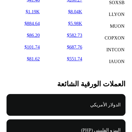
SOXSB
$1.19K
$8.04K
LLYON
$884.64
$5.98K
MUON
$86.20
$582.73
COPXON
$101.74
$687.76
INTCON
$81.62
$551.74
IAUON
العملات الورقية الشائعة
الدولار الأمريكي
البيزو الفلبيني (PHP)