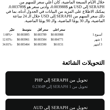
خلال الأيام السبعة الماضية، كان أعلى سعر للسهم من
SERAPH إلى USD هو $0.003988، وأدنى سعر هو $0.003789.
يمكنك الاطلاع على المزيد من البيانات في الجدول أدناه، بما في
ذلك سعر السهم من SERAPH إلى USD خلال الـ 24 ساعة
الماضية، والـ 30 يومًا الماضية، والـ 90 يومًا الماضية.
سعر اعلى
سعر أقل
متوسط
تغيّر
أسبوع 1
$0.003988
$0.003789
$0.003895
+1.68%
1 شهر
$0.004771
$0.003584
$0.003961
-12.65%
3 أشهر
$0.0151
$0.003590
$0.005464
-34.81%
التحويلات الشائعة
تحويل من SERAPH إلى PHP
تحويل من 1 SERAPH إلى ₱0.2304
تحويل من SERAPH إلى AUD