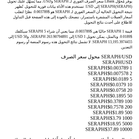
يوفر مُحوّل LBank سعر الصرف الفوري لـ SERAPH وUSD، مما يُسهّل عليك تحويل
SERAPH(SERAPH) إلى USD. تستخدم هذه الأداة بيانات فورية للتحويل. تُظهر
نتيجة التحويل الحالية أن السعر الفوري لـ SERAPH هو $0.003789. نظرًا لتقلب
أسعار العملات المشفرة باستمرار، ننصحك بالعودة إلى هذه الصفحة قبل التداول
للاطلاع على أحدث نتائج التحويل.
قيمة 1 SERAPH حاليًا هي $0.003789، مما يعني أن شراء 5 SERAPH سيكلفك
$0.0189. وبالمثل، يمكن تحويل 1 USD إلى 263.90794891 SERAPH، و50 USD إلى
13,195.3974455 SERAPH. لا تشمل نتائج التحويل هذه رسوم المنصة أو رسوم
التعدين.
SERAPH/USD محول سعر الصرف
SERAPH
USD
$0.003789
1 SERAPH
$0.007578
2 SERAPH
$0.0189
5 SERAPH
$0.0379
10 SERAPH
$0.0758
20 SERAPH
$0.1895
50 SERAPH
$0.3789
100 SERAPH
$0.7578
200 SERAPH
$1.89
500 SERAPH
$3.79
1000 SERAPH
$18.95
5000 SERAPH
$37.89
10000 SERAPH