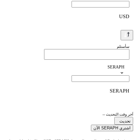
USD
سأستلم
SERAPH
SERAPH
آخر وقت التحديث --
تحديث
اشتري SERAPH الآن