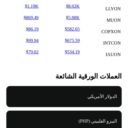
$1.19K
$8.02K
LLYON
$869.49
$5.88K
MUON
$86.19
$582.65
COPXON
$99.94
$675.59
INTCON
$79.02
$534.19
IAUON
العملات الورقية الشائعة
الدولار الأمريكي
البيزو الفلبيني (PHP)