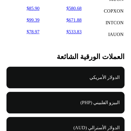
$85.90
$580.68
COPXON
$99.39
$671.88
INTCON
$78.97
$533.83
IAUON
العملات الورقية الشائعة
الدولار الأمريكي
البيزو الفلبيني (PHP)
الدولار الأسترالي (AUD)