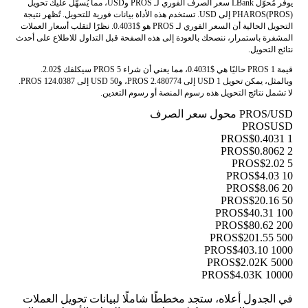
يوفر مُحوّل LBank سعر الصرف الفوري لـ PROS وUSD، مما يُسهّل عليك تحويل
PHAROS(PROS) إلى USD. تستخدم هذه الأداة بيانات فورية للتحويل. تُظهر نتيجة
التحويل الحالية أن السعر الفوري لـ PROS هو $0.4031. نظرًا لتقلب أسعار العملات
المشفرة باستمرار، ننصحك بالعودة إلى هذه الصفحة قبل التداول للاطلاع على أحدث
نتائج التحويل.
قيمة 1 PROS حاليًا هي $0.4031، مما يعني أن شراء 5 PROS سيكلفك $2.02.
وبالمثل، يمكن تحويل 1 USD إلى 2.480774 PROS، و50 USD إلى 124.0387 PROS.
لا تشمل نتائج التحويل هذه رسوم المنصة أو رسوم التعدين.
PROS/USD محول سعر الصرف
PROS
USD
$0.4031
1 PROS
$0.8062
2 PROS
$2.02
5 PROS
$4.03
10 PROS
$8.06
20 PROS
$20.16
50 PROS
$40.31
100 PROS
$80.62
200 PROS
$201.55
500 PROS
$403.10
1000 PROS
$2.02K
5000 PROS
$4.03K
10000 PROS
في الجدول أعلاه، ستجد مخططًا شاملًا لبيانات تحويل العملات