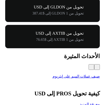
تحويل من GLDON إلى USD
تحويل من 1 GLDON إلى $387.41
تحويل من AXTIB إلى USD
تحويل من 1 AXTIB إلى $76.65
الأحداث المثيرة
صيف عملات الميم على إيثريوم
كرنفال 
كيفية تحويل PROS إلى USD
معرفة المزيد