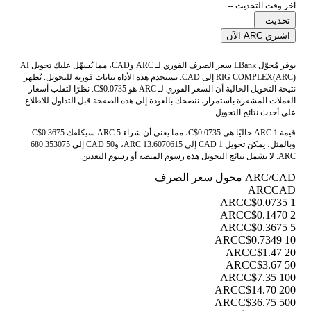
آخر وقت التحديث --
تحديث
اشتري ARC الآن
يوفر مُحوّل LBank سعر الصرف الفوري لـ ARC وCAD، مما يُسهّل عليك تحويل AI
RIG COMPLEX(ARC) إلى CAD. تستخدم هذه الأداة بيانات فورية للتحويل. تُظهر
نتيجة التحويل الحالية أن السعر الفوري لـ ARC هو C$0.0735. نظرًا لتقلب أسعار
العملات المشفرة باستمرار، ننصحك بالعودة إلى هذه الصفحة قبل التداول للاطلاع
على أحدث نتائج التحويل.
قيمة 1 ARC حاليًا هي C$0.0735، مما يعني أن شراء 5 ARC سيكلفك C$0.3675.
وبالمثل، يمكن تحويل 1 CAD إلى 13.6070615 ARC، و50 CAD إلى 680.353075
ARC. لا تشمل نتائج التحويل هذه رسوم المنصة أو رسوم التعدين.
ARC/CAD محول سعر الصرف
ARC
CAD
C$0.0735
1 ARC
C$0.1470
2 ARC
C$0.3675
5 ARC
C$0.7349
10 ARC
C$1.47
20 ARC
C$3.67
50 ARC
C$7.35
100 ARC
C$14.70
200 ARC
C$36.75
500 ARC