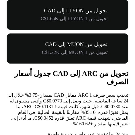
تحويل من LLYON إلى CAD
تحويل من 1 LLYON إلى C$1.65K
تحويل من MUON إلى CAD
تحويل من 1 MUON إلى C$1.22K
تحويل من ARC إلى CAD جدول أسعار
الصرف
تذبذب سعر صرف 1 ARC مقابل CAD بمقدار
-3.75%
خلال الـ
24 ساعة الماضية، حيث وصل إلى C$0.0773 وأدنى مستوى له
عند C$0.0730. قبل شهر، كانت قيمة 1 ARC C$0.1131، ما
يمثل تغيرًا قدره
-35.10%
مقارنةً بالقيمة الحالية. في العام
الماضي، شهدت قيمة ARC تغيرًا قدره C$0.0452، ما أدى إلى
تغير قيمتها بمقدار
+160.62%
.
منذ 24 ساعة
منذ شهر واحد
منذ سنة واحدة