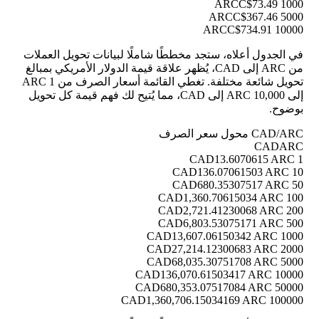
C$73.49
1000 ARC
C$367.46
5000 ARC
C$734.91
10000 ARC
في الجدول أعلاه، ستجد مخططًا شاملًا لبيانات تحويل العملات
من ARC إلى CAD، يُظهر علاقة قيمة الدولار الأمريكي بمبالغ
تحويل شائعة مختلفة. تغطي القائمة أسعار الصرف من 1 ARC
إلى 10,000 ARC إلى CAD، مما يُتيح لك فهم قيمة كل تحويل
بوضوح.
CAD/ARC محول سعر الصرف
CAD
ARC
13.6070615 ARC
1 CAD
136.07061503 ARC
10 CAD
680.35307517 ARC
50 CAD
1,360.70615034 ARC
100 CAD
2,721.41230068 ARC
200 CAD
6,803.53075171 ARC
500 CAD
13,607.06150342 ARC
1000 CAD
27,214.12300683 ARC
2000 CAD
68,035.30751708 ARC
5000 CAD
136,070.61503417 ARC
10000 CAD
680,353.07517084 ARC
50000 CAD
1,360,706.15034169 ARC
100000 CAD