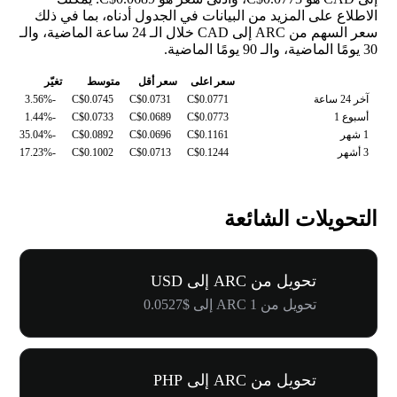
الاطلاع على المزيد من البيانات في الجدول أدناه، بما في ذلك
سعر السهم من ARC إلى CAD خلال الـ 24 ساعة الماضية، والـ
30 يومًا الماضية، والـ 90 يومًا الماضية.
سعر اعلى
سعر أقل
متوسط
تغيّر
آخر 24 ساعة
C$0.0771
C$0.0731
C$0.0745
-3.56%
أسبوع 1
C$0.0773
C$0.0689
C$0.0733
-1.44%
1 شهر
C$0.1161
C$0.0696
C$0.0892
-35.04%
3 أشهر
C$0.1244
C$0.0713
C$0.1002
-17.23%
التحويلات الشائعة
تحويل من ARC إلى USD
تحويل من 1 ARC إلى $0.0527
تحويل من ARC إلى PHP