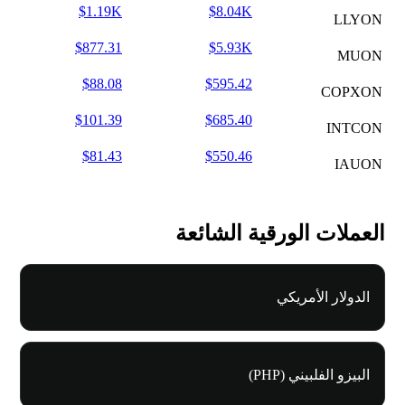
$1.19K
$8.04K
LLYON
$877.31
$5.93K
MUON
$88.08
$595.42
COPXON
$101.39
$685.40
INTCON
$81.43
$550.46
IAUON
العملات الورقية الشائعة
الدولار الأمريكي
البيزو الفلبيني (PHP)