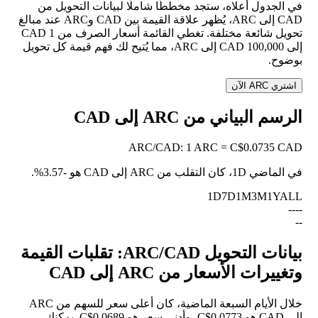
في الجدول أعلاه، ستجد مخططًا شاملًا لبيانات التحويل من
CAD إلى ARC، يُظهر علاقة القيمة بين CAD وARC عند مبالغ
تحويل شائعة مختلفة. تغطي القائمة أسعار الصرف من 1 CAD
إلى 100,000 CAD إلى ARC، مما يُتيح لك فهم قيمة كل تحويل
بوضوح.
اشتري ARC الآن
الرسم البياني من ARC إلى CAD
ARC
/
CAD
:
1 ARC = C$0.0735 CAD
في الماضي 1D، كان التقلب من ARC إلى CAD هو
-3.57%
.
1D
7D
1M
3M
1Y
ALL
--
--
--
بيانات التحويل ARC/CAD: تقلبات القيمة
وتغييرات الأسعار من ARC إلى CAD
خلال الأيام السبعة الماضية، كان أعلى سعر للسهم من ARC
إلى CAD هو C$0.0773، وأدنى سعر هو C$0.0689. يمكنك