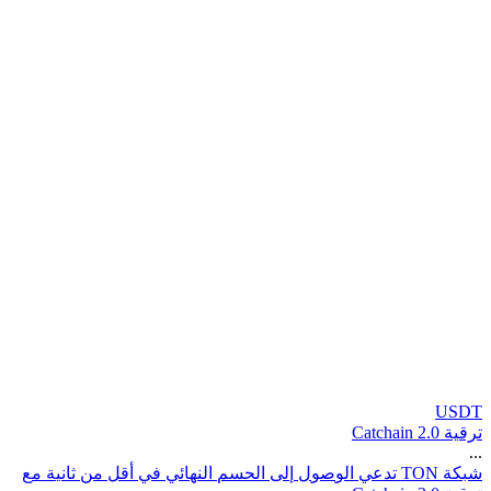
USDT
ترقية Catchain 2.0
...
ش
ب
ك
ة
N
O
T
ت
د
ع
ي
ا
ل
و
ص
و
ل
إ
ل
ى
ا
ل
ح
س
م
ا
ل
ن
ه
ا
ئ
ي
ف
ي
أ
ق
ل
م
ن
ث
ا
ن
ي
ة
م
ع